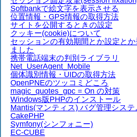
セッション固定攻撃(session fixation
Softbankで絵文字を表示させる
位置情報・GPS情報の取得方法
サイトを公開するときの設定
クッキー(cookie)について
セッションの有効期間とか設定とか
ました
携帯電話端末の判別ライブラリ
Net_UserAgent_Mobile
個体識別情報・UIDの取得方法
OpenPNEのツッコミどころ
magic_quotes_gpc = On の対策
Windows版PHPのインストール
Mantis(マンティス) バグ管理シス
CakePHP
Symfony(シンフォニー)
EC-CUBE