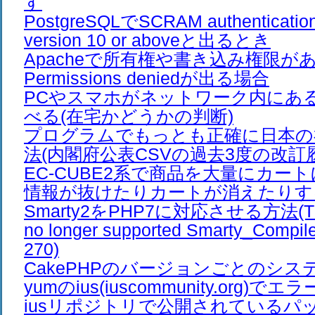
す
PostgreSQLでSCRAM authentication 
version 10 or aboveと出るとき
Apacheで所有権や書き込み権限が
Permissions deniedが出る場合
PCやスマホがネットワーク内にあ
べる(在宅かどうかの判断)
プログラムでもっとも正確に日本の
法(内閣府公表CSVの過去3度の改訂
EC-CUBE2系で商品を大量にカー
情報が抜けたりカートが消えたりす
Smarty2をPHP7に対応させる方法(The /e
no longer supported Smarty_Compiler
270)
CakePHPのバージョンごとのシス
yumのius(iuscommunity.org)
iusリポジトリで公開されているパ