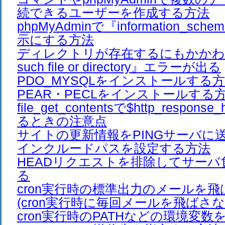
続できるユーザーを作成する方法
phpMyAdminで『information_s
示にする方法
ディレクトリが存在するにもかかわ
such file or directory』エラーが出る
PDO_MYSQLをインストールする
PEAR・PECLをインストールする
file_get_contentsで$http_respon
るときの注意点
サイトの更新情報をPINGサーバに
インクルードパスを設定する方法
HEADリクエストを排除してサーバ
る
cron実行時の標準出力のメールを
(cron実行時に毎回メールを飛ばさな
cron実行時のPATHなどの環境変