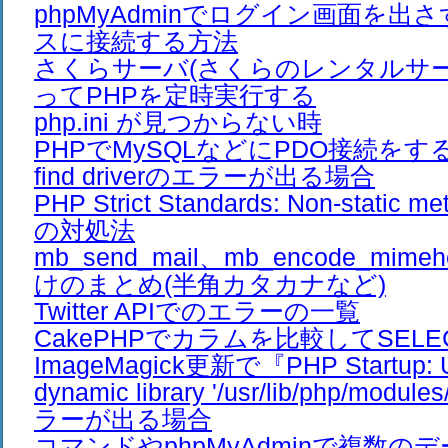
phpMyAdminでログイン画面を出
スに接続する方法
さくらサーバ(さくらのレンタルサーバ
ってPHPを定時実行する
php.ini が見つからない時
PHPでMySQLなどにPDO接続をすると、
find driverのエラーが出る場合
PHP Strict Standards: Non-stati
の対処法
mb_send_mail、mb_encode_mim
けのまとめ(半角カタカナなど)
Twitter APIでのエラーの一覧
CakePHPでカラムを比較してSEL
ImageMagick更新で『PHP Startup: Un
dynamic library '/usr/lib/php/modul
ラーが出る場合
コマンドやphpMyAdminで複数の