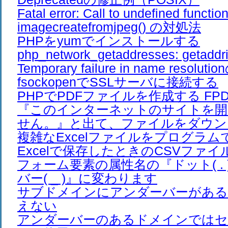
Fatal error: Call to undefined functio
imagecreatefromjpeg() の対処法
PHPをyumでインストールする
php_network_getaddresses: getaddrin
Temporary failure in name resolut
fsockopenでSSLサーバに接続する
PHPでPDFファイルを作成する FPDF 
『このインターネットのサイトを開
せん。』と出て、ファイルをダウン
複雑なExcelファイルをプログラ
Excelで保存したときのCSVファイ
フォーム要素の属性名の『ドット( .
バー( _ )』に変わります
サブドメインにアンダーバーがある
えない
アンダーバーのあるドメインでは