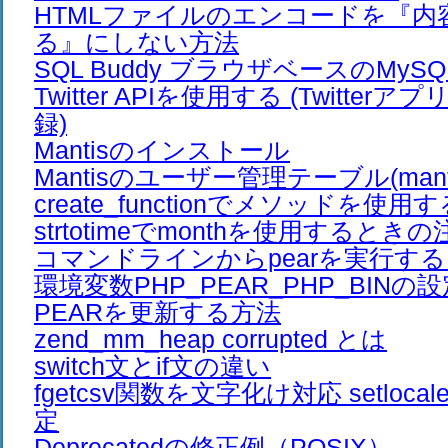
HTMLファイルのエンコードを『内
る』にしない方法
SQL Buddy ブラウザベースのMy
Twitter APIを使用する (Twitte
録)
Mantisのインストール
Mantisのユーザー管理テーブル(mantis_
create_functionでメソッドを使用
strtotimeでmonthを使用するとき
コマンドラインからpearを実行す
環境変数PHP_PEAR_PHP_BINの
PEARを更新する方法
zend_mm_heap corrupted とは
switch文とif文の違い
fgetcsv関数を文字化け対応 setloc
定
Deprecatedの修正例（POSIX）