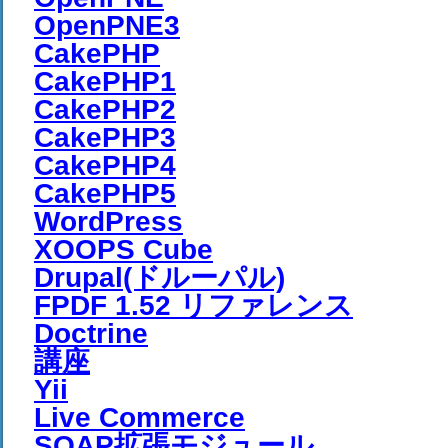
OpenPNE3
CakePHP
CakePHP1
CakePHP2
CakePHP3
CakePHP4
CakePHP5
WordPress
XOOPS Cube
Drupal(ドルーパル)
FPDF 1.52 リファレンス
Doctrine
講座
Yii
Live Commerce
SOAP拡張モジュール