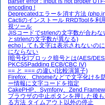
parser error : Input is not proper UTF
encoding !
Deprecatedエラーを消す方法 (php.ini
Cactiのインストール RRDTool
視ツール
JISコードでstrlenの文字数が合わ
とstrlenの文字数が異なる)
echoしても文字は表示されないのに、e
にならない
[暗号化]ブロック暗号とは(AES/DES/Bl
PKCS5Padding ECB/CBC IV)
== と === の違い(比較演算子)
Firefox、Chromeなどで文字化け
ー情報に文字コードを指定
CakePHP、Symfony、Zend Frame
ブラウザの中止ボタンを押した後も
る方法 タイムアウト以外の停止