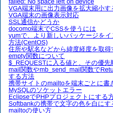
failed: No space left on device
VGA端末用に出力画像を拡大縮小す
VGA端末の画像表示対応
SSL通信かどうか
docomo端末でCSSを使うには
yumで、より新しいパッケージを
方法(CentOS)
住所や駅名などから緯度経度を取得
empty関数について
$_REQUESTに入る値と、その優先
mail関数やmb_send_mail関数でRet
する方法
携帯サイトのmailtoを端末ごとに
MySQLのソケットエラー
EclipseでPHPプロジェクトにする
Softbankの携帯で文字の色を白に
mailtoの使い方