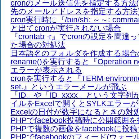
cronのメール送信先を指定する方法(
先のメールアドレスを指定する方法
cron実行時に『/bin/sh: ～～: comman
と出てcronが実行されない場合
『crontab -r』でcronの設定を
た場合の対処法
日本語名のフォルダを作成する場合
rename()を実行すると『Operation no
エラーが表示される
cronを実行すると『TERM environment 
set.』というエラーメールが飛ぶ
「ID」や「ID_xxxx」という文字列
イルをExcelで開くとSYLKエラー
Excelの日付が数字になるときの対
PHPでfacebook投稿時に公開範
PHPで複数の画像をfacebookに投
PHPでfacebookのフィード(ウォ