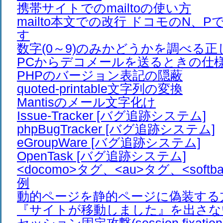
携帯サイトでのmailtoの使い方
mailto本文での改行 ドコモのN、
す
数字(0～9)のみかどうかを調べる正
PCからデコメールを送るときの仕
PHPのバージョン表記の隠蔽
quoted-printable文字列の変換
Mantisのメール文字化け
Issue-Tracker [バグ追跡システム]
phpBugTracker [バグ追跡システム]
eGroupWare [バグ追跡システム]
OpenTask [バグ追跡システム]
<docomo>タグ、<au>タグ、<soft
例
動的ページを静的ページに偽装する
『サイトが移動しました』を出さな