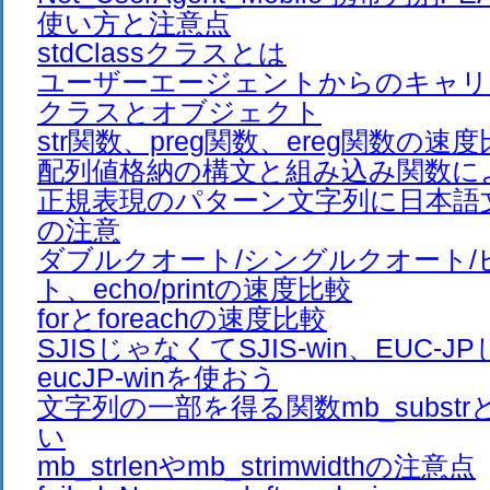
使い方と注意点
stdClassクラスとは
ユーザーエージェントからのキャリ
クラスとオブジェクト
str関数、preg関数、ereg関数の速
配列値格納の構文と組み込み関数に
正規表現のパターン文字列に日本語
の注意
ダブルクオート/シングルクオート/
ト、echo/printの速度比較
forとforeachの速度比較
SJISじゃなくてSJIS-win、EUC-
eucJP-winを使おう
文字列の一部を得る関数mb_substrとm
い
mb_strlenやmb_strimwidthの注意点