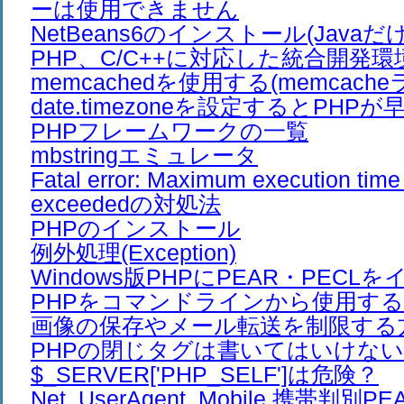
ーは使用できません
NetBeans6のインストール(Javaだ
PHP、C/C++に対応した統合開発環
memcachedを使用する(memcach
date.timezoneを設定するとPHP
PHPフレームワークの一覧
mbstringエミュレータ
Fatal error: Maximum execution time
exceededの対処法
PHPのインストール
例外処理(Exception)
Windows版PHPにPEAR・PEC
PHPをコマンドラインから使用す
画像の保存やメール転送を制限する
PHPの閉じタグは書いてはいけない
$_SERVER['PHP_SELF']は危険？
Net_UserAgent_Mobile 携帯判