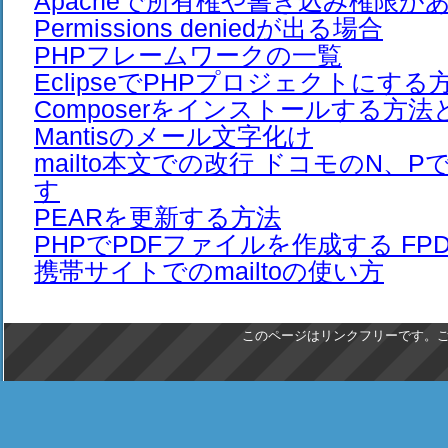
Apacheで所有権や書き込み権限が
Permissions deniedが出る場合
PHPフレームワークの一覧
EclipseでPHPプロジェクトにする
Composerをインストールする方法
Mantisのメール文字化け
mailto本文での改行 ドコモのN、
す
PEARを更新する方法
PHPでPDFファイルを作成する FPDF 
携帯サイトでのmailtoの使い方
このページはリンクフリーです。