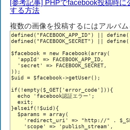
[参考記事] PHPでfacebook投稿
する方法
複数の画像を投稿するにはアルバム
defined("FACEBOOK_APP_ID") || define(
defined("FACEBOOK_SECRET") || define(
$facebook = new Facebook(array(

  'appId' => FACEBOOK_APP_ID,

  'secret' => FACEBOOK_SECRET,

));

$uid = $facebook->getUser();

if(!empty($_GET['error_code'])){

  echo 'facebook認証エラー';

  exit;

}elseif(!$uid){

  $params = array(

    'redirect_uri' => "http://" . $_S
    'scope' => 'publish_stream',
