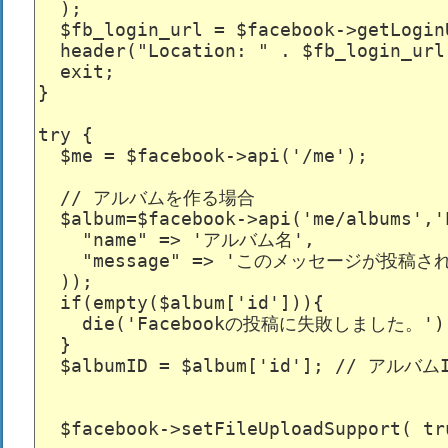
  );

  $fb_login_url = $facebook->getLoginU
  header("Location: " . $fb_login_url)
  exit;

}

try {

  $me = $facebook->api('/me');

  // アルバムを作る場合

  $album=$facebook->api('me/albums'
    "name" => 'アルバム名',

    "message" => 'このメッセージが投稿さ
  ));

  if(empty($album['id'])){

    die('Facebookの投稿に失敗しました。');
  }

  $albumID = $album['id']; // アルバムI
  $facebook->setFileUploadSupport( tru