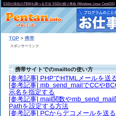
SSDの現在のTBWを調べる方法 SSDの残り寿命 (Windows Linux CentOS)
TOP
>
携帯
スポンサーリンク
携帯サイトでのmailtoの使い方
[参考記事] PHPでHTMLメールを送
[参考記事] mb_send_mailでCCや
示名を指定する
[参考記事] mail関数やmb_send_mail
Pathを設定する方法
[参考記事] PCからデコメールを送