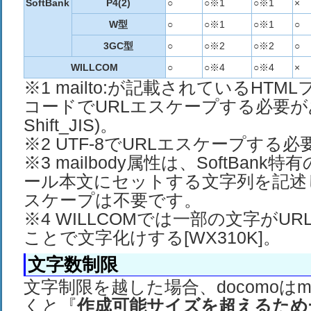
SoftBank
P4(2)
○
○※1
○※1
×
W型
○
○※1
○※1
○
3GC型
○
○※2
○※2
○
WILLCOM
○
○※4
○※4
×
※1 mailto:が記載されているHT
コードでURLエスケープする必要が
Shift_JIS)。
※2 UTF-8でURLエスケープする
※3 mailbody属性は、SoftBan
ール本文にセットする文字列を記述
スケープは不要です。
※4 WILLCOMでは一部の文字がU
ことで文字化けする[WX310K]。
文字数制限
文字制限を越した場合、docomoはma
くと『
作成可能サイズを超えるため