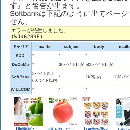
す
』と警告が出ます。
Softbankは下記のように出てペー
せん。
エラーが発生しました。

キャリア
mailto
subject
body
mail
KDDI
*
*
*
-
DoCoMo
*
30バイト目安
500バイト目安
-
3バイト以上
SoftBank
*
1KB以内
128バ
60バイト以内
WILLCOM
*
*
*
-