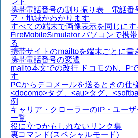
ント
携帯電話番号の割り振り表 電話番
ア・地域がわかります
すべての端末で画像表示を同じにす
FireMobileSimulator パソコ
る
携帯サイトのmailtoを端末ごとに
携帯電話番号の変遷
mailto本文での改行 ドコモのN、
す
PCからデコメールを送るときの仕
<docomo>タグ、<au>タグ、<soft
例
キャリア・クローラーのIP・ユー
一覧
役に立つかもしれないリンク集
裏コマンド(スペシャルモード)