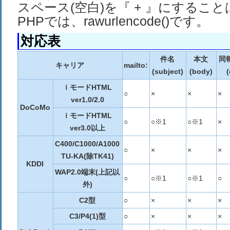
スペース(空白)を『 + 』にするこ
PHPでは、rawurlencode()です。
対応表
件名
本文
同
キャリア
mailto:
(subject)
(body)
(
ｉモードHTML
○
×
×
×
ver1.0/2.0
DoCoMo
ｉモードHTML
○
○※1
○※1
×
ver3.0以上
C400/C1000/A1000
○
×
×
×
TU-KA(除TK41)
KDDI
WAP2.0端末(上記以
○
○※1
○※1
○
外)
C2型
○
×
×
×
C3/P4(1)型
○
×
×
×