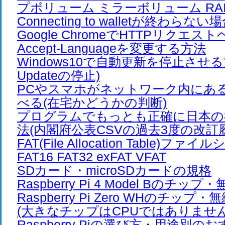
プボリューム ミラーボリューム RAI
Connecting to walletが終わら
Google ChromeでHTTPリクエ
Accept-Languageを変更する方法
Windows10で自動更新を停止させる方
Updateの停止)
PCやスマホがネットワーク内にあ
べる(在宅かどうかの判断)
プログラムでもっとも正確に日本の
法(内閣府公表CSVの過去3度の改訂
FAT(File Allocation Table)
FAT16 FAT32 exFAT VFAT
SDカード・microSDカードの規格
Raspberry Pi 4 Model Bのチ
Raspberry Pi Zero WHのチップ
(大きなチップはCPUではありません
Raspberry Piの選び方・用途別