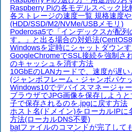
Raspberry Piの各モデルスペック比
各ストレージの速度一覧 規格速度
(HDD/SSD/M2/NVMe/USBメモリ)
Poderosa5で「インデックスが配
す。」と出る場合の対処法(CentOS8 U
Windowsを定時にシャットダウン
GoogleChromeでSSL接続を強制さ
のキャッシュを消す方法
10GbEのLANカードで、速度が遅
(ジャンボフレーム・ジャンボパケッ
Windows10でデバイスマネージャ
ブラウザでJPG画像を保存しようとする
子で保存されるのを.jpgに戻す方法
ホスト名(ドメイン)をローカルIP
方法(ローカルDNS不要)
batファイルのコマンドが完了して