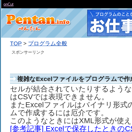
onCut
TOP
>
プログラム全般
スポンサーリンク
複雑なExcelファイルをプログラムで
セルが結合されていたりするようなE
はCSVでは表現できません。
またExcelファイルはバイナリ形
ムで作成するには厄介です。
このようなときにはXML形式が使
[参考記事] Excelで保存したときの