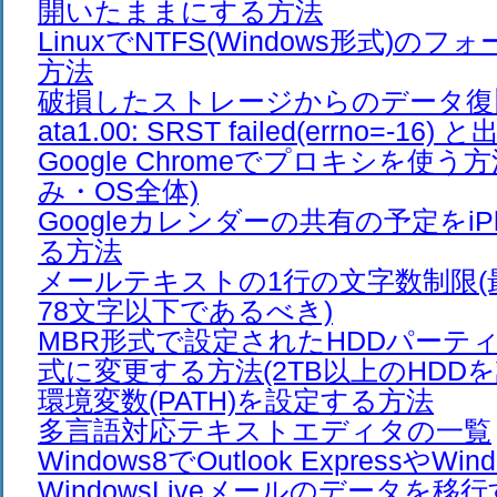
開いたままにする方法
LinuxでNTFS(Windows形式)の
方法
破損したストレージからのデータ復
ata1.00: SRST failed(errno=-16)
Google Chromeでプロキシを使う方法
み・OS全体)
Googleカレンダーの共有の予定をiP
る方法
メールテキストの1行の文字数制限(最
78文字以下であるべき)
MBR形式で設定されたHDDパーティ
式に変更する方法(2TB以上のHDD
環境変数(PATH)を設定する方法
多言語対応テキストエディタの一覧
Windows8でOutlook ExpressやW
WindowsLiveメールのデータを移