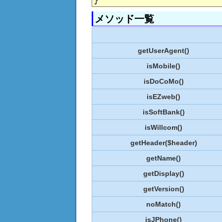
メソッド一覧
getUserAgent()
isMobile()
isDoCoMo()
isEZweb()
isSoftBank()
isWillcom()
getHeader($header)
getName()
getDisplay()
getVersion()
noMatch()
isJPhone()