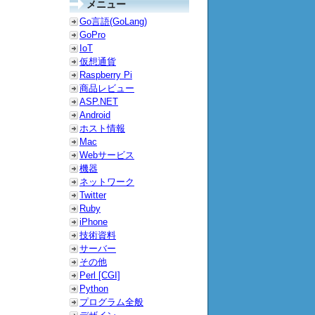
メニュー
Go言語(GoLang)
GoPro
IoT
仮想通貨
Raspberry Pi
商品レビュー
ASP.NET
Android
ホスト情報
Mac
Webサービス
機器
ネットワーク
Twitter
Ruby
iPhone
技術資料
サーバー
その他
Perl [CGI]
Python
プログラム全般