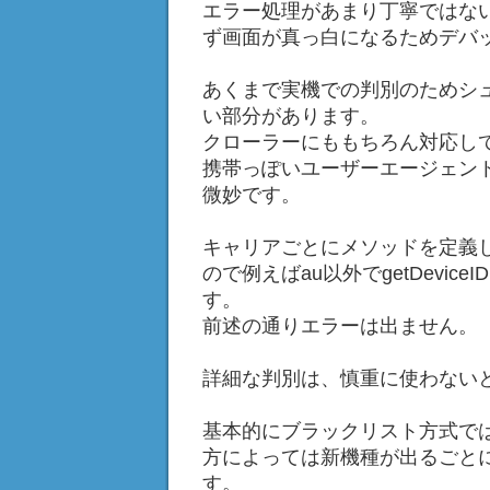
エラー処理があまり丁寧ではな
ず画面が真っ白になるためデバ
あくまで実機での判別のためシ
い部分があります。
クローラーにももちろん対応し
携帯っぽいユーザーエージェン
微妙です。
キャリアごとにメソッドを定義
ので例えばau以外でgetDevic
す。
前述の通りエラーは出ません。
詳細な判別は、慎重に使わない
基本的にブラックリスト方式で
方によっては新機種が出るごと
す。