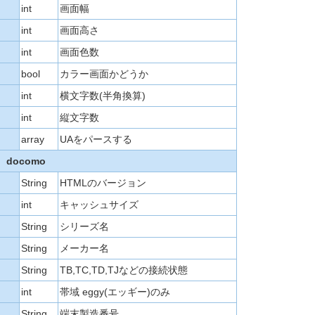
int
画面幅
int
画面高さ
int
画面色数
bool
カラー画面かどうか
int
横文字数(半角換算)
int
縦文字数
array
UAをパースする
docomo
String
HTMLのバージョン
int
キャッシュサイズ
String
シリーズ名
String
メーカー名
String
TB,TC,TD,TJなどの接続状態
int
帯域 eggy(エッギー)のみ
String
端末製造番号