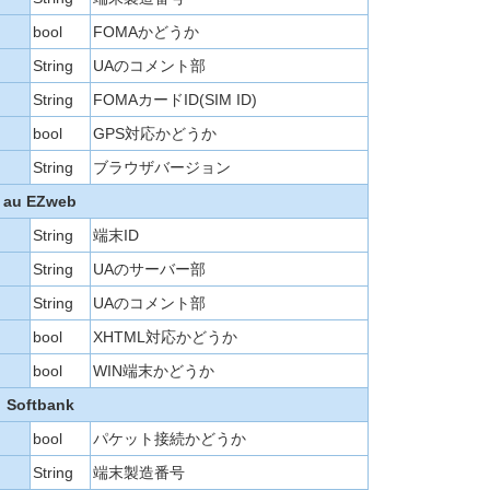
bool
FOMAかどうか
String
UAのコメント部
String
FOMAカードID(SIM ID)
bool
GPS対応かどうか
String
ブラウザバージョン
au EZweb
String
端末ID
String
UAのサーバー部
String
UAのコメント部
bool
XHTML対応かどうか
bool
WIN端末かどうか
Softbank
bool
パケット接続かどうか
String
端末製造番号