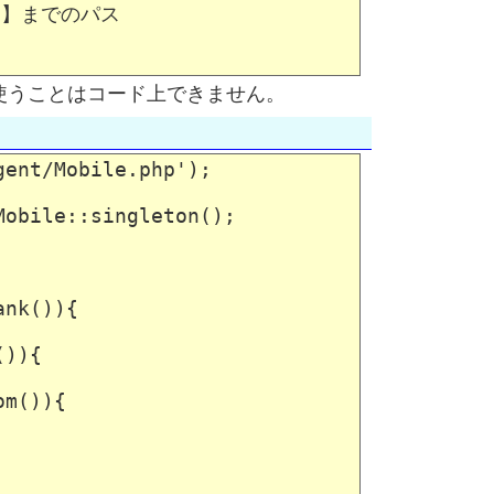
le】までのパス

使うことはコード上できません。
ent/Mobile.php'); 

obile::singleton(); 

nk()){

)){

m()){
