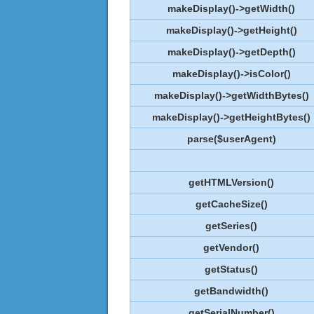
makeDisplay()->getWidth()
makeDisplay()->getHeight()
makeDisplay()->getDepth()
makeDisplay()->isColor()
makeDisplay()->getWidthBytes()
makeDisplay()->getHeightBytes()
parse($userAgent)
getHTMLVersion()
getCacheSize()
getSeries()
getVendor()
getStatus()
getBandwidth()
getSerialNumber()