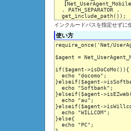
  【Net_UserAgent_Mobi
  . PATH_SEPARATOR .

インクルードパスを指定せずに
使い方
require_once('Net/UserAg
$agent = Net_UserAgent_M
if($agent->isDoCoMo()){

  echo "docomo";

}elseif($agent->isSoftba
  echo "Softbank";

}elseif($agent->isEZweb(
  echo "au";

}elseif($agent->isWillco
  echo "WILLCOM";

}else{

  echo "PC";
