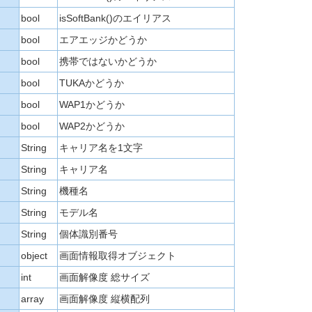
bool
isSoftBank()のエイリアス
bool
エアエッジかどうか
bool
携帯ではないかどうか
bool
TUKAかどうか
bool
WAP1かどうか
bool
WAP2かどうか
String
キャリア名を1文字
String
キャリア名
String
機種名
String
モデル名
String
個体識別番号
object
画面情報取得オブジェクト
int
画面解像度 総サイズ
array
画面解像度 縦横配列