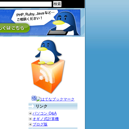
リンク
パソコン Q&A
オギノ式計算機
ブログ版