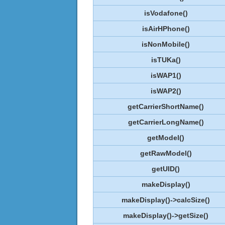
isVodafone()
isAirHPhone()
isNonMobile()
isTUKa()
isWAP1()
isWAP2()
getCarrierShortName()
getCarrierLongName()
getModel()
getRawModel()
getUID()
makeDisplay()
makeDisplay()->calcSize()
makeDisplay()->getSize()