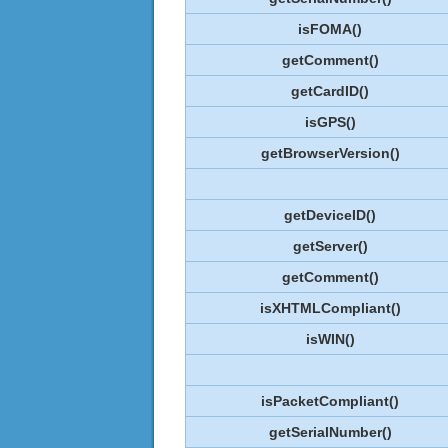
isFOMA()
getComment()
getCardID()
isGPS()
getBrowserVersion()
getDeviceID()
getServer()
getComment()
isXHTMLCompliant()
isWIN()
isPacketCompliant()
getSerialNumber()