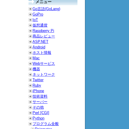
メニュー
Go言語(GoLang)
GoPro
IoT
仮想通貨
Raspberry Pi
商品レビュー
ASP.NET
Android
ホスト情報
Mac
Webサービス
機器
ネットワーク
Twitter
Ruby
iPhone
技術資料
サーバー
その他
Perl [CGI]
Python
プログラム全般