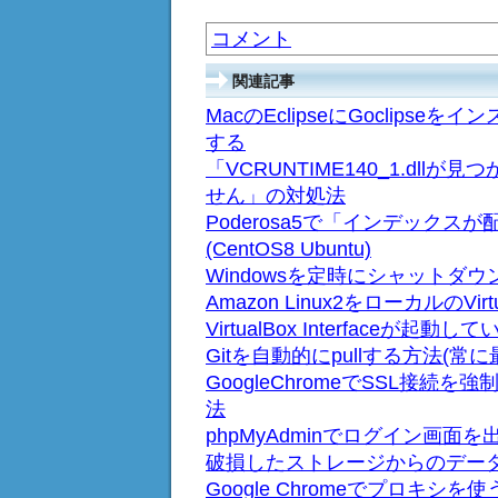
コメント
関連記事
MacのEclipseにGoclips
する
「VCRUNTIME140_1.dl
せん」の対処法
Poderosa5で「インデック
(CentOS8 Ubuntu)
Windowsを定時にシャットダ
Amazon Linux2をローカルのVi
VirtualBox Interface
Gitを自動的にpullする方法(常
GoogleChromeでSSL接続
法
phpMyAdminでログイン画
破損したストレージからのデー
Google Chromeでプロキシを使