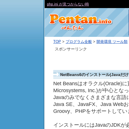
php.ini が見つからない時
TOP
>
プログラム全般
>
開発環境 ツール類
スポンサーリンク
NetBeans6のインストール(Java
Net Beansはオラクル(Orac
Microsystems, Inc.)が
Javaのみでなくさまざまな言
Java SE、JavaFX、Java We
Groovy、PHPをサポートして
インストールにはJavaのJDK