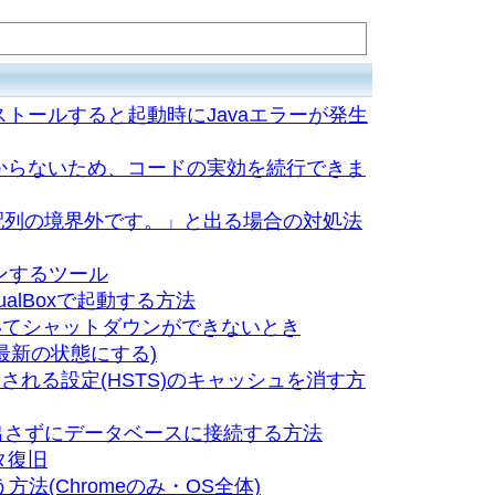
eをインストールすると起動時にJavaエラーが発生
lが見つからないため、コードの実効を続行できま
スが配列の境界外です。」と出る場合の対処法
ウンするツール
rtualBoxで起動する方法
が起動していてシャットダウンができないとき
に最新の状態にする)
を強制される設定(HSTS)のキャッシュを消す方
面を出さずにデータベースに接続する方法
タ復旧
う方法(Chromeのみ・OS全体)