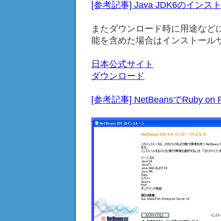
[参考記事] Java JDK6のインス
またダウンロード時に用途など
能を含めた場合はインストール
日本公式サイト
ダウンロード
[参考記事] NetBeansでRuby on