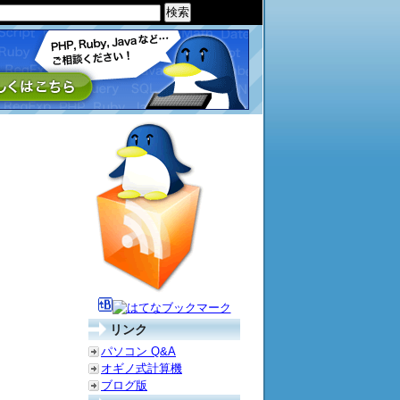
リンク
パソコン Q&A
オギノ式計算機
ブログ版