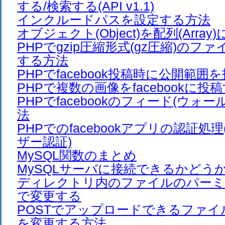
する/検索する(API v1.1)
インクルードパスを設定する方法
オブジェクト(Object)を配列(Arra
PHPでgzip圧縮形式(gz圧縮)のフ
する方法
PHPでfacebook投稿時に公開範
PHPで複数の画像をfacebookに投
PHPでfacebookのフィード(ウォ
法
PHPでのfacebookアプリの認証処理
ザー認証)
MySQL関数のまとめ
MySQLサーバに接続できるかどう
ディレクトリ内のファイルのパーミ
で変更する
POSTでアップロードできるファ
を変更する方法