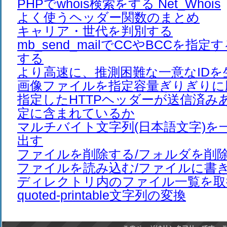
PHPでwhois検索をする Net_Whois
よく使うヘッダー関数のまとめ
キャリア・世代を判別する
mb_send_mailでCCやBCCを指
する
より高速に、推測困難な一意なIDを
画像ファイルを指定容量ぎりぎりに
指定したHTTPヘッダーが送信済み
定に含まれているか
マルチバイト文字列(日本語文字)を
出す
ファイルを削除する/フォルダを削
ファイルを読み込む/ファイルに書
ディレクトリ内のファイル一覧を取
quoted-printable文字列の変換