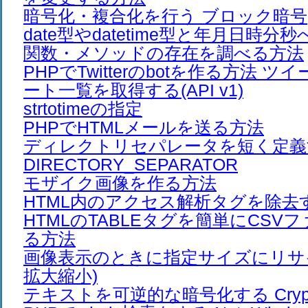
暗号化・複合化を行う ブロック暗号
date型やdatetime型と年月日時分
関数・メソッドの存在を調べる方法
PHPでTwitterのbotを作る方法 
ート一覧を取得する(API v1)
strtotimeの指定
PHPでHTMLメールを送る方法
ディレクトリセパレータを短く定義
DIRECTORY_SEPARATOR
モザイク画像を作る方法
HTML内のアクセス解析タグを除去
HTMLのTABLEタグを簡単にCSV
る方法
画像表示のときに指定サイズにリサ
拡大縮小)
テキストを可逆的な暗号化する Crypt_B