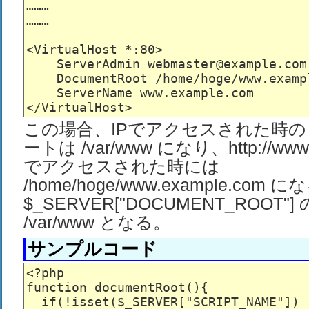
………

………

<VirtualHost *:80>

    ServerAdmin webmaster@example.com

    DocumentRoot /home/hoge/www.exampl
    ServerName www.example.com

この場合、IPでアクセスされた時
ートは /var/www になり、http://www.
でアクセスされた時には
/home/hoge/www.example.com 
$_SERVER["DOCUMENT_ROOT
/var/www となる。
サンプルコード
<?php

function documentRoot(){

  if(!isset($_SERVER["SCRIPT_NAME"]) 