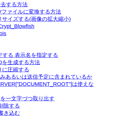
除去する方法
CSVファイルに変換する方法
サイズする(画像の拡大縮小)
_Blowfish
is
を指定する 表示名を指定する
Dを生成する方法
りに圧縮する
済みあるいは送信予定に含まれているか
RVER["DOCUMENT_ROOT"]は使えな
)を一文字づつ取り出す
削除する
書き込む