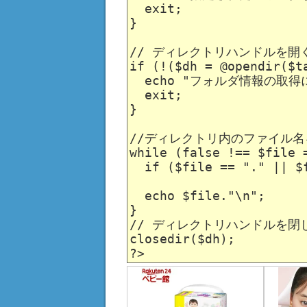
  exit;

}

// ディレクトリハンドルを開く
if (!($dh = @opendir($ta
  echo "フォルダ情報の取得
  exit;

}

//ディレクトリ内のファイル名
while (false !== $file =
  if ($file == "." || $f
  echo $file."\n";

}

// ディレクトリハンドルを閉じ
closedir($dh);
