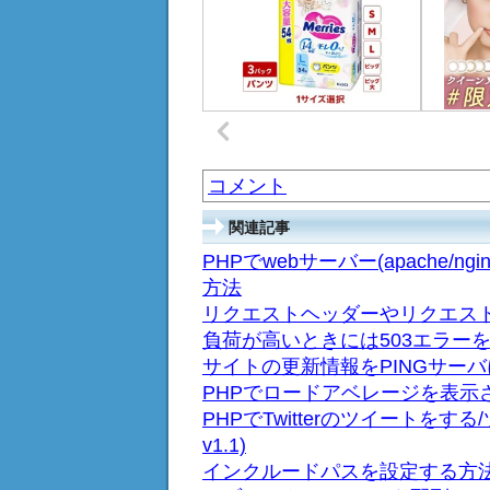
コメント
関連記事
PHPでwebサーバー(apache
方法
リクエストヘッダーやリクエス
負荷が高いときには503エラー
サイトの更新情報をPINGサー
PHPでロードアベレージを表示
PHPでTwitterのツイートをす
v1.1)
インクルードパスを設定する方