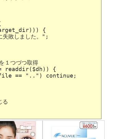


rget_dir))) {

に失敗しました。";

を１つづつ取得

 readdir($dh)) {

ile == "..") continue;

る
