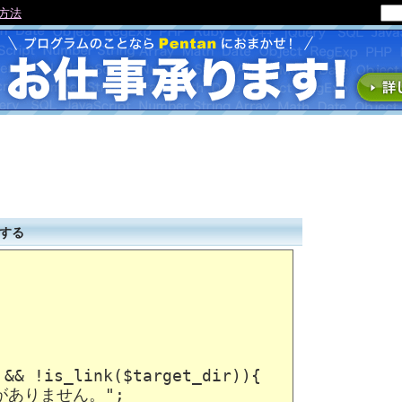
る方法
する
&& !is_link($target_dir)){

がありません。";
