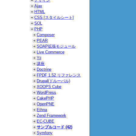
デザイン
Ajax
HTML
CSS [スタイルシート]
SQL
PHP
Composer
PEAR
SOAP拡張モジュール
Live Commerce
Yii
講座
Doctrine
FPDF 1.52 リファレンス
Drupal(ドルーパル)
XOOPS Cube
WordPress
CakePHP
OpenPNE
Ethna
Zend Framework
EC-CUBE
サンプルコード (42)
Symfony