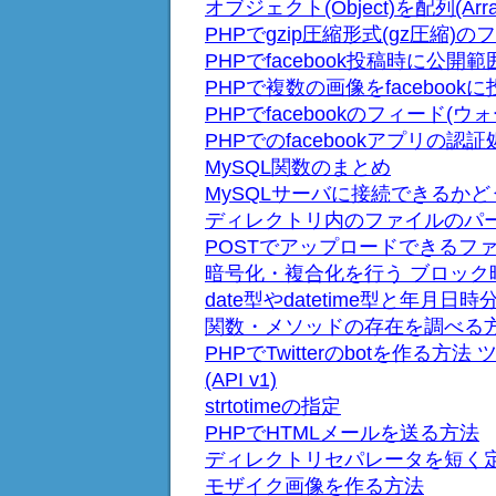
オブジェクト(Object)を配列(Ar
PHPでgzip圧縮形式(gz圧縮
PHPでfacebook投稿時に公
PHPで複数の画像をfacebook
PHPでfacebookのフィード(
PHPでのfacebookアプリの認
MySQL関数のまとめ
MySQLサーバに接続できるか
ディレクトリ内のファイルのパ
POSTでアップロードできるフ
暗号化・複合化を行う ブロック
date型やdatetime型と年月日
関数・メソッドの存在を調べる
PHPでTwitterのbotを作る
(API v1)
strtotimeの指定
PHPでHTMLメールを送る方法
ディレクトリセパレータを短く定義する
モザイク画像を作る方法