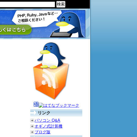
リンク
パソコン Q&A
オギノ式計算機
ブログ版