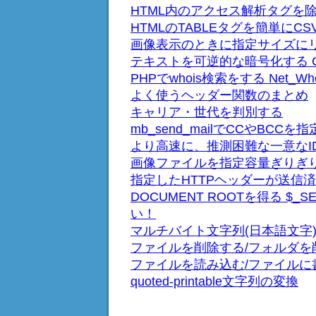
HTML内のアクセス解析タグを
HTMLのTABLEタグを簡単に
画像表示のときに指定サイズにリ
テキストを可逆的な暗号化する Crypt
PHPでwhois検索をする Net_Who
よく使うヘッダー関数のまとめ
キャリア・世代を判別する
mb_send_mailでCCやBCC
より高速に、推測困難な一意なI
画像ファイルを指定容量ぎりぎ
指定したHTTPヘッダーが送信
DOCUMENT ROOTを得る $_SE
い！
マルチバイト文字列(日本語文字
ファイルを削除する/フォルダを
ファイルを読み込む/ファイルに
quoted-printable文字列の変換