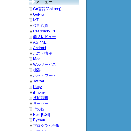
メニュー
Go言語(GoLang)
GoPro
IoT
仮想通貨
Raspberry Pi
商品レビュー
ASP.NET
Android
ホスト情報
Mac
Webサービス
機器
ネットワーク
Twitter
Ruby
iPhone
技術資料
サーバー
その他
Perl [CGI]
Python
プログラム全般