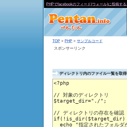
PHPでfacebookのフィード(ウォール)に投稿す
TOP
>
PHP
>
サンプルコード
スポンサーリンク
ディレクトリ内のファイル一覧を取得
<?php

// 対象のディレクトリ

$target_dir="./";

// ディレクトリの存在を確認

if(!is_dir($target_dir) 
  echo "指定されたフォルダ