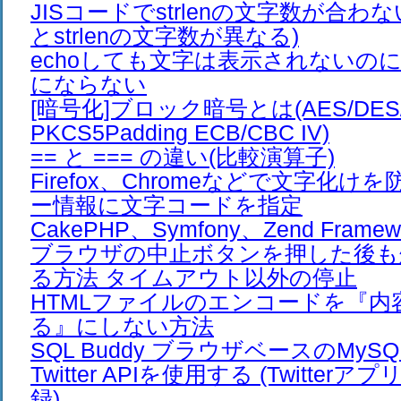
JISコードでstrlenの文字数が合わ
とstrlenの文字数が異なる)
echoしても文字は表示されないのに、e
にならない
[暗号化]ブロック暗号とは(AES/DES/Bl
PKCS5Padding ECB/CBC IV)
== と === の違い(比較演算子)
Firefox、Chromeなどで文字化け
ー情報に文字コードを指定
CakePHP、Symfony、Zend Frame
ブラウザの中止ボタンを押した後も
る方法 タイムアウト以外の停止
HTMLファイルのエンコードを『内
る』にしない方法
SQL Buddy ブラウザベースのMy
Twitter APIを使用する (Twitte
録)