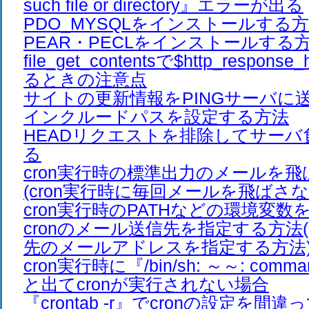
such file or directory』エラーが出る
PDO_MYSQLをインストールする
PEAR・PECLをインストールする
file_get_contentsで$http_respon
るときの注意点
サイトの更新情報をPINGサーバに
インクルードパスを設定する方法
HEADリクエストを排除してサーバ
る
cron実行時の標準出力のメールを
(cron実行時に毎回メールを飛ばさな
cron実行時のPATHなどの環境変
cronのメール送信先を指定する方法(
先のメールアドレスを指定する方法
cron実行時に『/bin/sh: ～～: comman
と出てcronが実行されない場合
『crontab -r』でcronの設定を