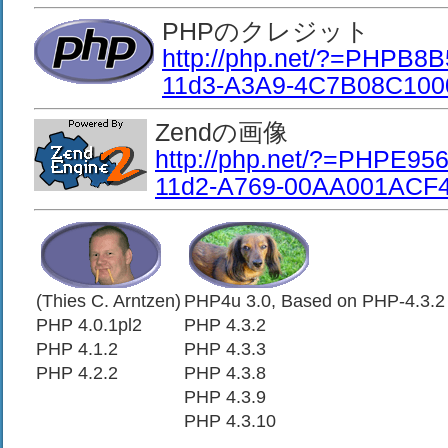
PHPのクレジット
http://php.net/?=PHPB8
11d3-A3A9-4C7B08C100
Zendの画像
http://php.net/?=PHPE95
11d2-A769-00AA001ACF
(Thies C. Arntzen)
PHP4u 3.0, Based on PHP-4.3.2
PHP 4.0.1pl2
PHP 4.3.2
PHP 4.1.2
PHP 4.3.3
PHP 4.2.2
PHP 4.3.8
PHP 4.3.9
PHP 4.3.10