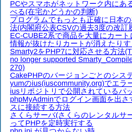
PCやスマホがネットワーク内にあ
べる(在宅かどうかの判断)
プログラムでもっとも正確に日本の
法(内閣府公表CSVの過去3度の改訂
EC-CUBE2系で商品を大量にカー
情報が抜けたりカートが消えたりす
Smarty2をPHP7に対応させる方法(The /e
no longer supported Smarty_Compiler
270)
CakePHPのバージョンごとのシス
yumのius(iuscommunity.org)
iusリポジトリで公開されているパ
phpMyAdminでログイン画面を出
スに接続する方法
さくらサーバ(さくらのレンタルサーバ
ってPHPを定時実行する
php.ini が見つからない時