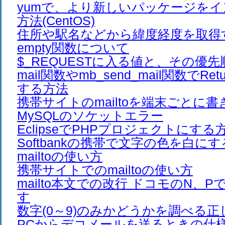
yumで、より新しいパッケージを
方法(CentOS)
住所や駅名などから緯度経度を取得
empty関数について
$_REQUESTに入る値と、その優先
mail関数やmb_send_mail関数でRet
する方法
携帯サイトのmailtoを端末ごとに
MySQLのソケットエラー
EclipseでPHPプロジェクトにする
Softbankの携帯で文字の色を白に
mailtoの使い方
携帯サイトでのmailtoの使い方
mailto本文での改行 ドコモのN、
す
数字(0～9)のみかどうかを調べる正
PCからデコメールを送るときの仕