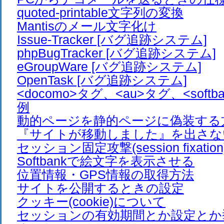
quoted-printable文字列の変換
Mantisのメール文字化け
Issue-Tracker [バグ追跡システム]
phpBugTracker [バグ追跡システム]
eGroupWare [バグ追跡システム]
OpenTask [バグ追跡システム]
<docomo>タグ、<au>タグ、<soft
例
動的ページを静的ページに偽装する
『サイトが移動しました』を出さな
セッション固定攻撃(session fixation
Softbankで絵文字を表示させる
位置情報・GPS情報の取得方法
サイトを公開するときの設定
クッキー(cookie)について
セッションの有効期間とか設定とか