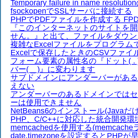
Temporary failure in name resolut
fsockopenでSSLサーバに接続する
PHPでPDFファイルを作成する FPDF 
『このインターネットのサイトを開
せん。』と出て、ファイルをダウン
複雑なExcelファイルをプログラ
Excelで保存したときのCSVファイ
フォーム要素の属性名の『ドット( .
バー( _ )』に変わります
サブドメインにアンダーバーがある
えない
アンダーバーのあるドメインでは
ーは使用できません
NetBeans6のインストール(Javaだ
PHP、C/C++に対応した統合開発環
memcachedを使用する(memcach
date.timezoneを設定するとPHP