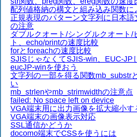
str関数、preg関数、ereg関数の速
配列値格納の構文と組み込み関数に
正規表現のパターン文字列に日本語
の注意
ダブルクオート/シングルクオート/
ト、echo/printの速度比較
forとforeachの速度比較
SJISじゃなくてSJIS-win、EUC-
eucJP-winを使おう
文字列の一部を得る関数mb_substrとm
い
mb_strlenやmb_strimwidthの注意点
failed: No space left on device
VGA端末用に出力画像を拡大縮小す
VGA端末の画像表示対応
SSL通信かどうか
docomo端末でCSSを使うには