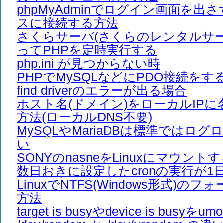
phpMyAdminでログイン画面を出
スに接続する方法
さくらサーバ(さくらのレンタルサーバ
ってPHPを定時実行する
php.ini が見つからない時
PHPでMySQLなどにPDO接続をすると、
find driverのエラーが出る場合
ホスト名(ドメイン)をローカルIP
方法(ローカルDNS不要)
MySQLやMariaDBは標準ではロ
い
SONYのnasneをLinuxにマウント
数日おきに設定したcronの実行が1
LinuxでNTFS(Windows形式)の
方法
target is busyやdevice is busyを