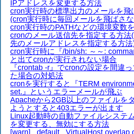
IPアドレスを変更する方法
cron実行時の標準出力のメールを
(cron実行時に毎回メールを飛ばさな
cron実行時のPATHなどの環境変
cronのメール送信先を指定する方法(
先のメールアドレスを指定する方法
cron実行時に『/bin/sh: ～～: comman
と出てcronが実行されない場合
『crontab -r』でcronの設定を
た場合の対処法
cronを実行すると『TERM environment 
set.』というエラーメールが飛ぶ
Apacheから2GB以上のファイル
ようとすると403エラーが出ます
Linux起動時の自動ファイルシス
を変更する、無効にする方法
[warn] _default_ VirtualHost overlap 