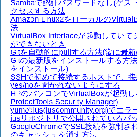
Sambaで認証パスワードなし(ゲス
クセスする方法
Amazon Linux2をローカルのVirtu
法
VirtualBox Interfaceが起動し
ができないとき
Gitを自動的にpullする方法(常に最
Gitの最新版をインストールする方法(C
をインストール)
SSHで初めて接続するホストで、
yes/noを聞かれないようにする
HPのパソコンでVirtualBoxが起動し
ProtectTools Security Manager)
yumのius(iuscommunity.org)
iusリポジトリで公開されているパ
GoogleChromeでSSL接続を強制さ
のキャッシュを消す方法