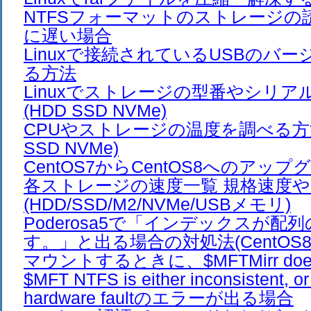
NTFSフォーマットのストレージの
に遅い場合
Linuxで接続されているUSBのバ
る方法
Linuxでストレージの型番やシリ
(HDD SSD NVMe)
CPUやストレージの温度を調べる方法(
SSD NVMe)
CentOS7からCentOS8へのアップ
各ストレージの速度一覧 規格速度
(HDD/SSD/M2/NVMe/USBメモリ)
Poderosa5で「インデックスが配
す。」と出る場合の対処法(CentOS8 U
マウントするときに、$MFTMirr does 
$MFT NTFS is either inconsistent, or 
hardware faultのエラーが出る場合