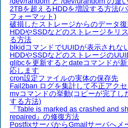
/dev/random と /dev/urandom の違
2TBを超えるHDDを増設する方法(
フォーマット)
破損したストレージからのデータ復
HDDやSSDなどのストレージをリ
る方法
blkidコマンドでUUIDが表示されな
HDDやSSDなどのストレージのUU
glibcを更新するとdateコマンド
応します
cron設定ファイルの実体の保存先
Fail2ban ログを集計して不正アク
mvコマンドの挙動(コピーが完了し
する方法)
『Table is marked as crashed and sh
repaired』の修復方法
PostfixサーバからGmailサーバ