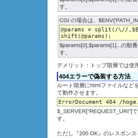
す。
CGI の場合は、$ENV{'PATH_
@params = split(/\//,$E
$params[0],$params[1
す。
デメリット：トップ階層では使
404エラーで偽装する方法
ルート階層にhtmlファイルなど
て動作させます。
$_SERVER["REQUEST_U
す。
ただし『200 OK』のレスポン