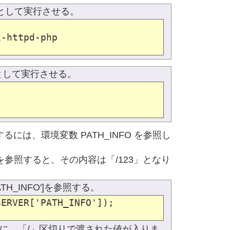
Pとして実行させる。
-httpd-php

Iとして実行させる。
には、環境変数 PATH_INFO を参照し
O'}を参照すると、その内容は「/123」となり
ATH_INFO']を参照する。
ERVER['PATH_INFO']);

]...の順番に、「/」区切りで渡された値が入りま