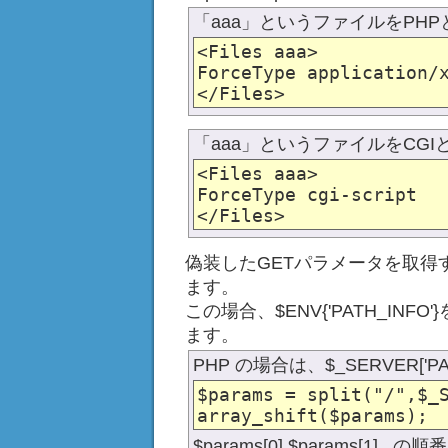
「aaa」というファイルをPH
<Files aaa>

ForceType application/x
「aaa」というファイルをCG
<Files aaa>

ForceType cgi-script

偽装したGETパラメータを取得する
ます。
この場合、$ENV{'PATH_INF
ます。
PHP の場合は、$_SERVER['P
$params = split("/",$_S
$params[0],$params[1