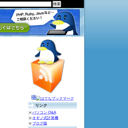
リンク
パソコン Q&A
オギノ式計算機
ブログ版