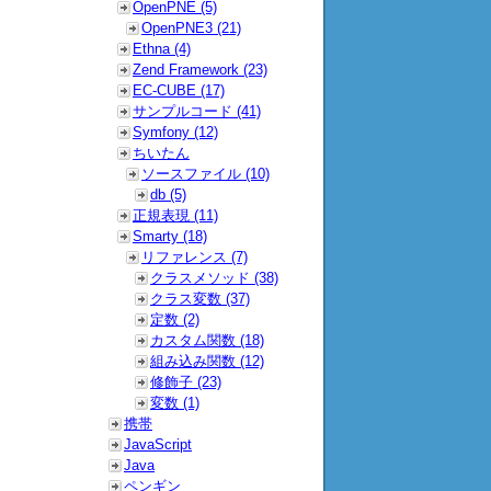
OpenPNE (5)
OpenPNE3 (21)
Ethna (4)
Zend Framework (23)
EC-CUBE (17)
サンプルコード (41)
Symfony (12)
ちいたん
ソースファイル (10)
db (5)
正規表現 (11)
Smarty (18)
リファレンス (7)
クラスメソッド (38)
クラス変数 (37)
定数 (2)
カスタム関数 (18)
組み込み関数 (12)
修飾子 (23)
変数 (1)
携帯
JavaScript
Java
ペンギン