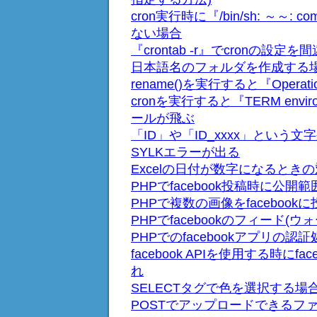
cron実行時に『/bin/sh: ～～: c
ない場合
『crontab -r』でcronの
日本語名のフォルダを作成する
rename()を実行すると『Operat
cronを実行すると『TERM environ
ールが飛ぶ
「ID」や「ID_xxxx」という文
SYLKエラーが出る
Excelの日付が数字になるとき
PHPでfacebook投稿時に公
PHPで複数の画像をfacebook
PHPでfacebookのフィード(
PHPでのfacebookアプリの認
facebook APIを使用する時にf
れ
SELECTタグで色を選択する場
POSTでアップロードできるフ