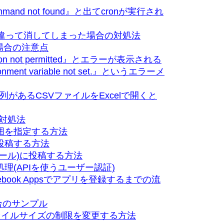
ommand not found』と出てcronが実行され
設定を間違って消してしまった場合の対処法
場合の注意点
ion not permitted』とエラーが表示される
ment variable not set.』というエラーメ
字列があるCSVファイルをExcelで開くと
の対処法
開範囲を指定する方法
に投稿する方法
ウォール)に投稿する方法
証処理(APIを使うユーザー認証)
acebook Appsでアプリを登録するまでの流
合のサンプル
ァイルサイズの制限を変更する方法