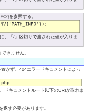
INFO'}を参照する。
NV{'PATH_INFO'});

]...の順番に、「/」区切りで渡された値が入りま
用できません。
を置かず、404エラードキュメントによっ
RI"]で、ドキュメントルート以下のURIが取れま
スを返す必要があります。