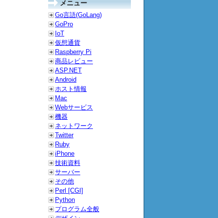
メニュー
Go言語(GoLang)
GoPro
IoT
仮想通貨
Raspberry Pi
商品レビュー
ASP.NET
Android
ホスト情報
Mac
Webサービス
機器
ネットワーク
Twitter
Ruby
iPhone
技術資料
サーバー
その他
Perl [CGI]
Python
プログラム全般