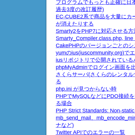
プログラムでもっとも正確に日本
過去3度の改訂履歴)
EC-CUBE2系で商品を大量
が消えたりする
Smarty2をPHP7に対応させる方法(The /
Smarty_Compiler.class.php, line
CakePHPのバージョンごとの
yumのius(iuscommunity.o
iusリポジトリで公開されてい
phpMyAdminでログイン画
さくらサーバ(さくらのレンタルサ
る
php.ini が見つからない時
PHPでMySQLなどにPDO接続をすると
る場合
PHP Strict Standards: Non-
mb_send_mail、mb_encod
ナなど)
Twitter APIでのエラーの一覧