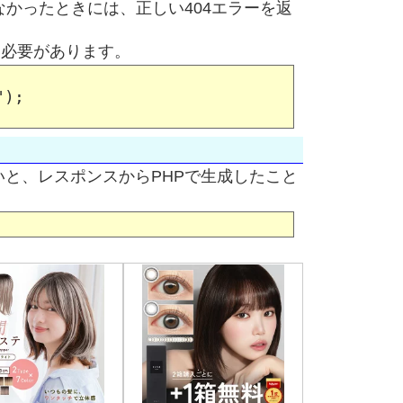
かったときには、正しい404エラーを返
る必要があります。
);

かないと、レスポンスからPHPで生成したこと