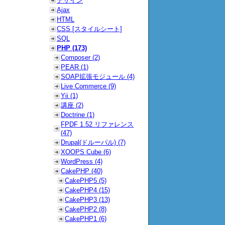
デザイン
Ajax
HTML
CSS [スタイルシート]
SQL
PHP (173)
Composer (2)
PEAR (1)
SOAP拡張モジュール (4)
Live Commerce (9)
Yii (1)
講座 (2)
Doctrine (1)
FPDF 1.52 リファレンス
(47)
Drupal(ドルーパル) (7)
XOOPS Cube (6)
WordPress (4)
CakePHP (40)
CakePHP5 (5)
CakePHP4 (15)
CakePHP3 (13)
CakePHP2 (8)
CakePHP1 (6)