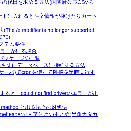
の祝日を求める方法(内閣府公表CSVの
にカートに入れると注文情報が抜けたりカート
e modifier is no longer supported
 270)
システム要件
rg)でエラーが出る場合
るパッケージの一覧
面を出さずにデータベースに接続する方法
ーバ)でcronを使ってPHPを定時実行す
、could not find driverのエラーが出
static method と出る場合の対処法
e_mimeheaderの文字化けのまとめ(半角カタカ