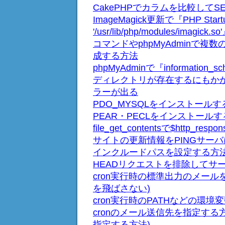
CakePHPでカラムを比較してS
ImageMagick更新で『PHP Startup: 
'/usr/lib/php/modules/imag
コマンドやphpMyAdminで
成する方法
phpMyAdminで『informati
ディレクトリが存在するにもかかわらず、『N
ラーが出る
PDO_MYSQLをインストール
PEAR・PECLをインストール
file_get_contentsで$http_
サイトの更新情報をPINGサー
インクルードパスを設定する方
HEADリクエストを排除してサ
cron実行時の標準出力のメール
を飛ばさない)
cron実行時のPATHなどの環
cronのメール送信先を指定する
指定する方法)