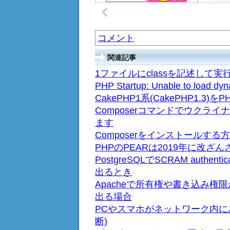
コメント
関連記事
1ファイルにclassを記述して実
PHP Startup: Unable to loa
CakePHP1系(CakePHP1.3
Composerコマンドでウクラ
ます
Composerをインストールする
PHPのPEARは2019年に改ざ
PostgreSQLでSCRAM authenticati
出るとき
Apacheで所有権や書き込み権限があ
出る場合
PCやスマホがネットワーク内に
断)