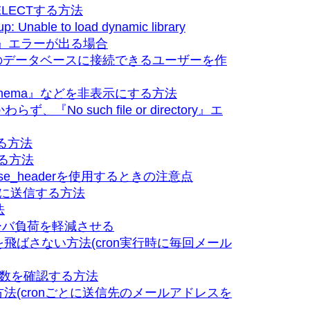
ELECTする方法
Unable to load dynamic library
ick.so'』エラーが出る場合
複数のデータベースに接続できるユーザーを作
on_schema』などを非表示にする方法
o such file or directory』エ
する方法
する方法
response_headerを使用するときの注意点
バに送信する方法
法
ーバ負荷を軽減させる
を飛ばさない方法(cron実行時に毎回メール
境変数を確認する方法
方法(cronごとに送信先のメールアドレスを