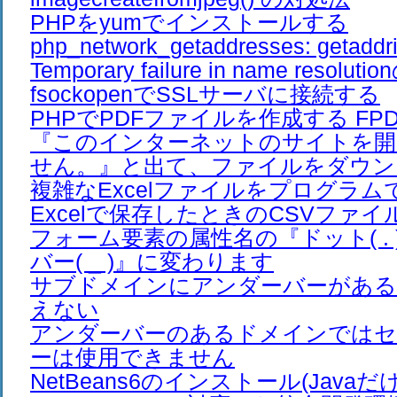
PHPをyumでインストールする
php_network_getaddresses: getaddrin
Temporary failure in name resolut
fsockopenでSSLサーバに接続する
PHPでPDFファイルを作成する FPDF 
『このインターネットのサイトを開
せん。』と出て、ファイルをダウン
複雑なExcelファイルをプログラ
Excelで保存したときのCSVファイ
フォーム要素の属性名の『ドット( .
バー( _ )』に変わります
サブドメインにアンダーバーがある
えない
アンダーバーのあるドメインでは
ーは使用できません
NetBeans6のインストール(Javaだ