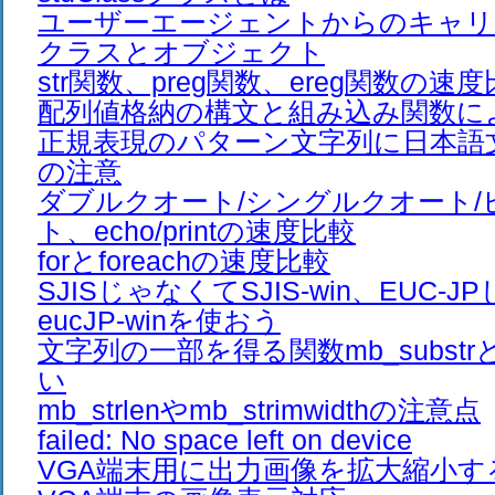
ユーザーエージェントからのキャリ
クラスとオブジェクト
str関数、preg関数、ereg関数の速
配列値格納の構文と組み込み関数に
正規表現のパターン文字列に日本語
の注意
ダブルクオート/シングルクオート/
ト、echo/printの速度比較
forとforeachの速度比較
SJISじゃなくてSJIS-win、EUC-
eucJP-winを使おう
文字列の一部を得る関数mb_substrとm
い
mb_strlenやmb_strimwidthの注意点
failed: No space left on device
VGA端末用に出力画像を拡大縮小す