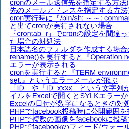
cronのメール送信先を指定する方法(
先のメールアドレスを指定する方法
cron実行時に『/bin/sh: ～～: comman
と出てcronが実行されない場合
『crontab -r』でcronの設定を
た場合の対処法
日本語名のフォルダを作成する場合
rename()を実行すると『Operation no
エラーが表示される
cronを実行すると『TERM environment 
set.』というエラーメールが飛ぶ
「ID」や「ID_xxxx」という文字列
イルをExcelで開くとSYLKエラー
Excelの日付が数字になるときの対
PHPでfacebook投稿時に公開範
PHPで複数の画像をfacebookに投
PHPでfacebookのフィード(ウォ