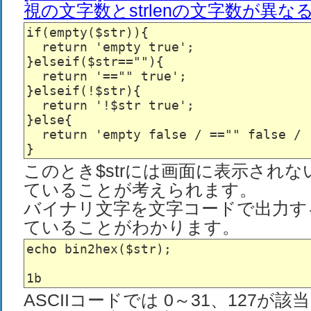
視の文字数とstrlenの文字数が異なる
if(empty($str)){

  return 'empty true';

}elseif($str==""){

  return '=="" true';

}elseif(!$str){

  return '!$str true';

}else{

  return 'empty false / =="" false / !
このとき$strには画面に表示され
ていることが考えられます。
バイナリ文字を文字コードで出力す
ていることがわかります。
echo bin2hex($str);

ASCIIコードでは 0～31、127が