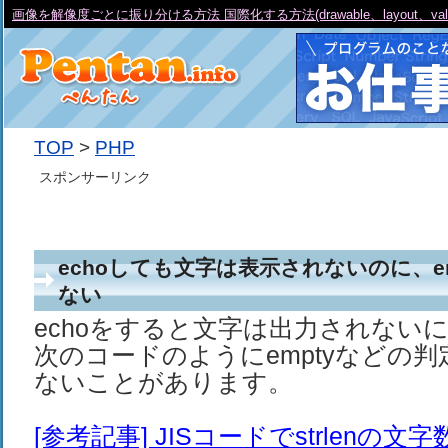
画像を解像度ごとに振り分ける方法 国際化する方法(drawable、layout、va
TOP
>
PHP
スポンサーリンク
echoしても文字は表示されないのに、emp
ない
echoをすると文字は出力されない
次のコードのようにemptyなどの判定
ないことがあります。
[参考記事] JISコードでstrlenの