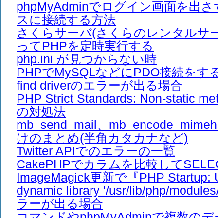
phpMyAdminでログイン画面を出
スに接続する方法
さくらサーバ(さくらのレンタルサーバ
ってPHPを定時実行する
php.ini が見つからない時
PHPでMySQLなどにPDO接続をすると、
find driverのエラーが出る場合
PHP Strict Standards: Non-stati
の対処法
mb_send_mail、mb_encode_mim
けのまとめ(半角カタカナなど)
Twitter APIでのエラーの一覧
CakePHPでカラムを比較してSEL
ImageMagick更新で『PHP Startup: Un
dynamic library '/usr/lib/php/modul
ラーが出る場合
コマンドやphpMyAdminで複数の