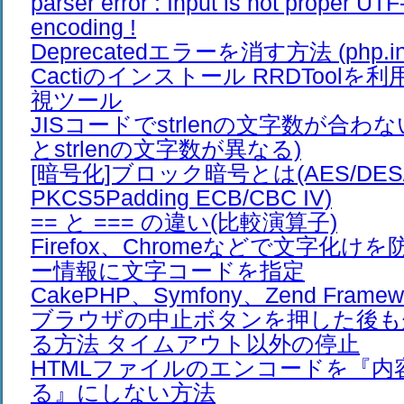
parser error : Input is not proper UTF
encoding !
Deprecatedエラーを消す方法 (php.ini
Cactiのインストール RRDTool
視ツール
JISコードでstrlenの文字数が合わ
とstrlenの文字数が異なる)
[暗号化]ブロック暗号とは(AES/DES/Bl
PKCS5Padding ECB/CBC IV)
== と === の違い(比較演算子)
Firefox、Chromeなどで文字化け
ー情報に文字コードを指定
CakePHP、Symfony、Zend Frame
ブラウザの中止ボタンを押した後も
る方法 タイムアウト以外の停止
HTMLファイルのエンコードを『内
る』にしない方法