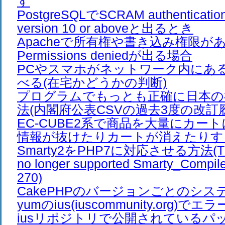
す
PostgreSQLでSCRAM authentication 
version 10 or aboveと出るとき
Apacheで所有権や書き込み権限が
Permissions deniedが出る場合
PCやスマホがネットワーク内にあ
べる(在宅かどうかの判断)
プログラムでもっとも正確に日本の
法(内閣府公表CSVの過去3度の改訂
EC-CUBE2系で商品を大量にカー
情報が抜けたりカートが消えたりす
Smarty2をPHP7に対応させる方法(The /e
no longer supported Smarty_Compiler
270)
CakePHPのバージョンごとのシス
yumのius(iuscommunity.org)
iusリポジトリで公開されているパ