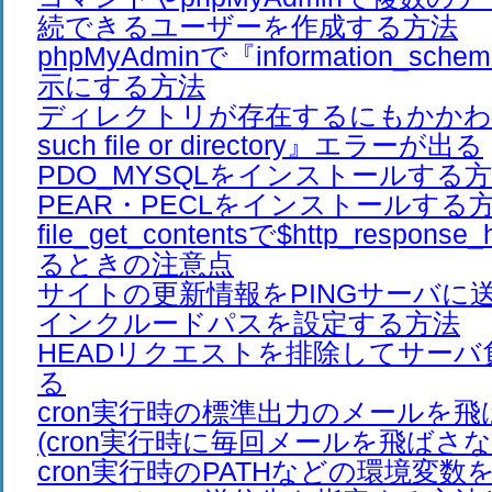
続できるユーザーを作成する方法
phpMyAdminで『information_s
示にする方法
ディレクトリが存在するにもかかわ
such file or directory』エラーが出る
PDO_MYSQLをインストールする
PEAR・PECLをインストールする
file_get_contentsで$http_respon
るときの注意点
サイトの更新情報をPINGサーバに
インクルードパスを設定する方法
HEADリクエストを排除してサーバ
る
cron実行時の標準出力のメールを
(cron実行時に毎回メールを飛ばさな
cron実行時のPATHなどの環境変