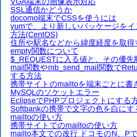
VGA端末の画像表示対応
SSL通信かどうか
docomo端末でCSSを使うには
yumで、より新しいパッケージを
方法(CentOS)
住所や駅名などから緯度経度を取得
empty関数について
$_REQUESTに入る値と、その優先
mail関数やmb_send_mail関数でRet
する方法
携帯サイトのmailtoを端末ごとに
MySQLのソケットエラー
EclipseでPHPプロジェクトにする
Softbankの携帯で文字の色を白に
mailtoの使い方
携帯サイトでのmailtoの使い方
mailto本文での改行 ドコモのN、