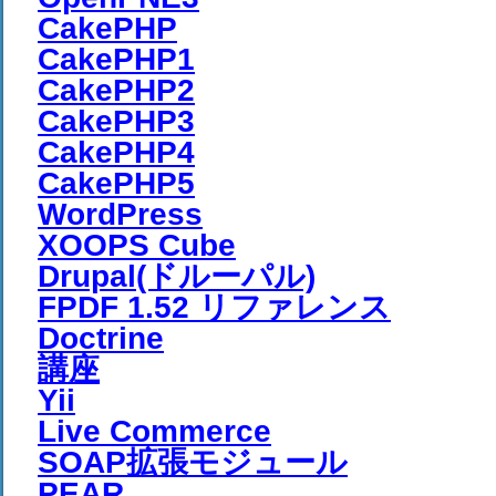
CakePHP
CakePHP1
CakePHP2
CakePHP3
CakePHP4
CakePHP5
WordPress
XOOPS Cube
Drupal(ドルーパル)
FPDF 1.52 リファレンス
Doctrine
講座
Yii
Live Commerce
SOAP拡張モジュール
PEAR