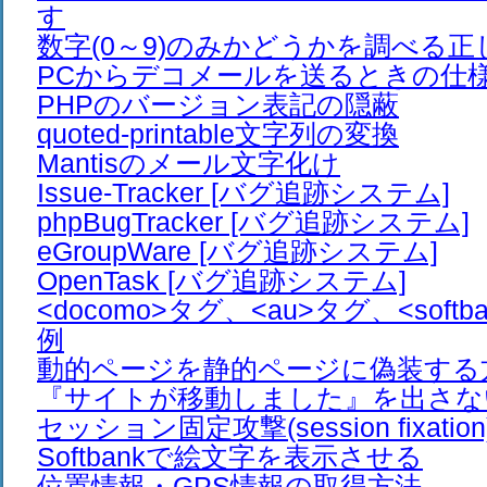
す
数字(0～9)のみかどうかを調べる正
PCからデコメールを送るときの仕
PHPのバージョン表記の隠蔽
quoted-printable文字列の変換
Mantisのメール文字化け
Issue-Tracker [バグ追跡システム]
phpBugTracker [バグ追跡システム]
eGroupWare [バグ追跡システム]
OpenTask [バグ追跡システム]
<docomo>タグ、<au>タグ、<soft
例
動的ページを静的ページに偽装する
『サイトが移動しました』を出さな
セッション固定攻撃(session fixation
Softbankで絵文字を表示させる
位置情報・GPS情報の取得方法