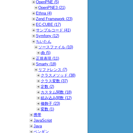
OpenPNE (5)
OpenPNE3 (21)
Ethna (4)
Zend Framework (23)
EC-CUBE (17)
サンプルコード (41)
Symfony (12)
ちいたん
ソースファイル (10)
db (5)
正規表現 (11)
Smarty (18)
リファレンス (7)
クラスメソッド (38)
クラス変数 (37)
定数 (2)
カスタム関数 (18)
組み込み関数 (12)
修飾子 (23)
変数 (1)
携帯
JavaScript
Java
ペンギン