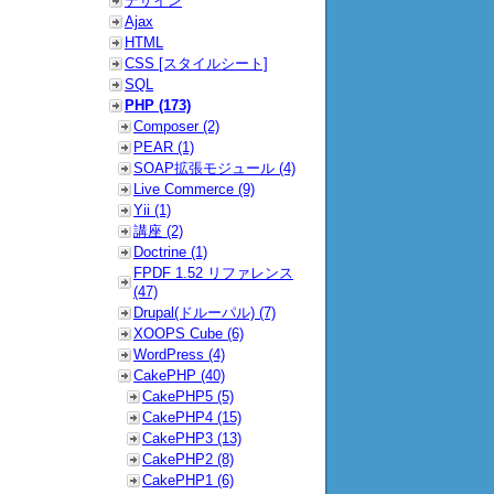
デザイン
Ajax
HTML
CSS [スタイルシート]
SQL
PHP (173)
Composer (2)
PEAR (1)
SOAP拡張モジュール (4)
Live Commerce (9)
Yii (1)
講座 (2)
Doctrine (1)
FPDF 1.52 リファレンス
(47)
Drupal(ドルーパル) (7)
XOOPS Cube (6)
WordPress (4)
CakePHP (40)
CakePHP5 (5)
CakePHP4 (15)
CakePHP3 (13)
CakePHP2 (8)
CakePHP1 (6)