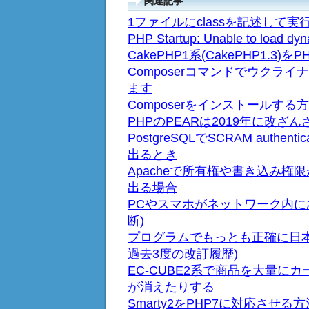
関連記事
1ファイルにclassを記述して実
PHP Startup: Unable to loa
CakePHP1系(CakePHP1.3
Composerコマンドでウクラ
ます
Composerをインストールする
PHPのPEARは2019年に改ざ
PostgreSQLでSCRAM authenticati
出るとき
Apacheで所有権や書き込み権限があ
出る場合
PCやスマホがネットワーク内に
断)
プログラムでもっとも正確に日本
過去3度の改訂履歴)
EC-CUBE2系で商品を大量
が消えたりする
Smarty2をPHP7に対応させる方法(The /