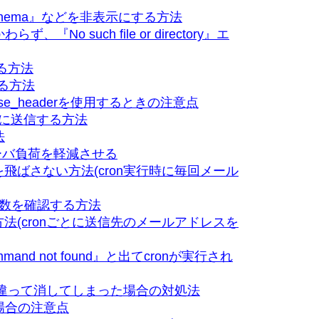
on_schema』などを非表示にする方法
o such file or directory』エ
する方法
する方法
response_headerを使用するときの注意点
バに送信する方法
法
ーバ負荷を軽減させる
を飛ばさない方法(cron実行時に毎回メール
境変数を確認する方法
方法(cronごとに送信先のメールアドレスを
ommand not found』と出てcronが実行され
設定を間違って消してしまった場合の対処法
場合の注意点