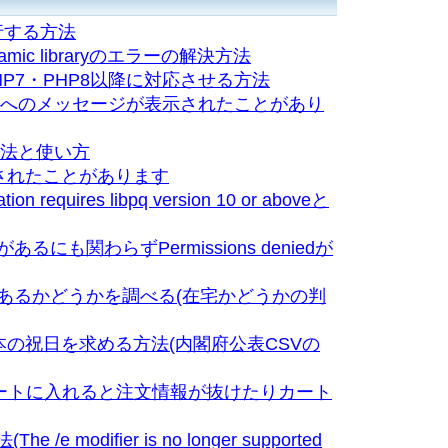
行する方法
d dynamic libraryのエラーの解決方法
)をPHP7・PHP8以降に対応させる方法
イナへのメッセージが表示されたことがあり
方法と使い方
んされたことがあります
on requires libpq version 10 or aboveと
るにも関わらずPermissions deniedが
あるかどうかを調べる(在宅かどうかの判
の祝日を求める方法(内閣府公表CSVの
にカートに入れると注文情報が抜けたりカート
e modifier is no longer supported