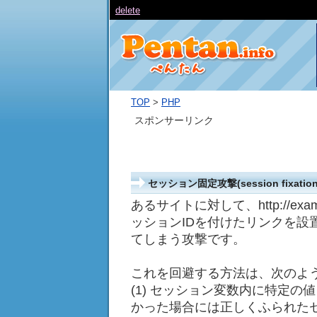
STR関数 数値から文字列に変換する
TOP
>
PHP
スポンサーリンク
セッション固定攻撃(session fixation
あるサイトに対して、http://exam
ッションIDを付けたリンクを設
てしまう攻撃です。
これを回避する方法は、次のよ
(1) セッション変数内に特定
かった場合には正しくふられたセ