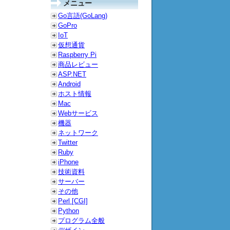
メニュー
Go言語(GoLang)
GoPro
IoT
仮想通貨
Raspberry Pi
商品レビュー
ASP.NET
Android
ホスト情報
Mac
Webサービス
機器
ネットワーク
Twitter
Ruby
iPhone
技術資料
サーバー
その他
Perl [CGI]
Python
プログラム全般