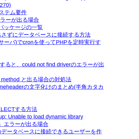
 270)
システム要件
rg)でエラーが出る場合
るパッケージの一覧
面を出さずにデータベースに接続する方法
ーバ)でcronを使ってPHPを定時実行す
、could not find driverのエラーが出
static method と出る場合の対処法
e_mimeheaderの文字化けのまとめ(半角カタカ
ELECTする方法
Unable to load dynamic library
ick.so'』エラーが出る場合
複数のデータベースに接続できるユーザーを作