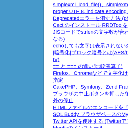
simplexml_load_file()、simplexml_
proper UTF-8, indicate encoding 
Deprecatedエラーを消す方法 (php.
Cactiのインストール RRDTo
JISコードでstrlenの文字数が
なる)
echoしても文字は表示されないの
[暗号化]ブロック暗号とは(AES/DES/B
IV)
== と === の違い(比較演算子)
Firefox、Chromeなどで
指定
CakePHP、Symfony、Zend Fr
ブラウザの中止ボタンを押した
外の停止
HTMLファイルのエンコードを
SQL Buddy ブラウザベースの
Twitter APIを使用する (Twit