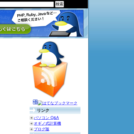
リンク
パソコン Q&A
オギノ式計算機
ブログ版