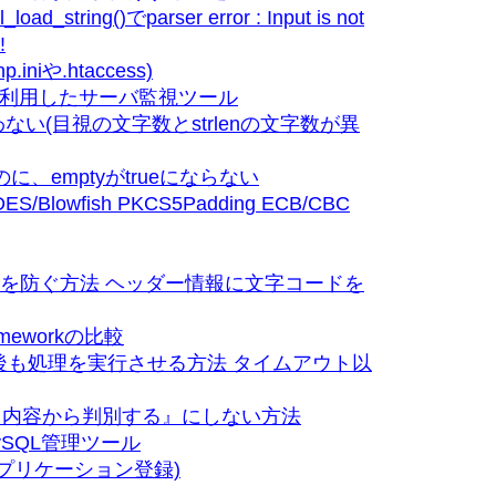
load_string()でparser error : Input is not
!
iniや.htaccess)
olを利用したサーバ監視ツール
合わない(目視の文字数とstrlenの文字数が異
に、emptyがtrueにならない
lowfish PKCS5Padding ECB/CBC
文字化けを防ぐ方法 ヘッダー情報に文字コードを
ameworkの比較
後も処理を実行させる方法 タイムアウト以
『内容から判別する』にしない方法
MySQL管理ツール
terアプリケーション登録)