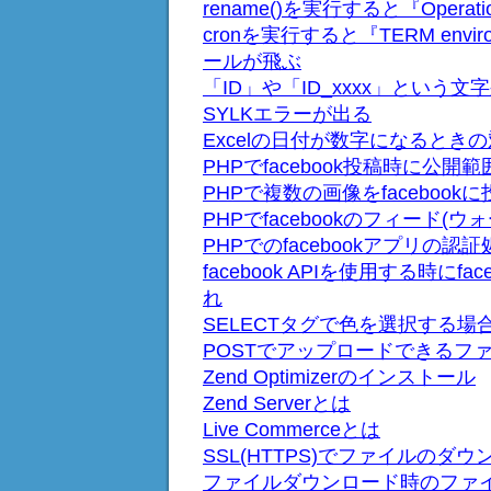
rename()を実行すると『Operat
cronを実行すると『TERM environ
ールが飛ぶ
「ID」や「ID_xxxx」という文
SYLKエラーが出る
Excelの日付が数字になるとき
PHPでfacebook投稿時に公
PHPで複数の画像をfacebook
PHPでfacebookのフィード(
PHPでのfacebookアプリの認
facebook APIを使用する時にf
れ
SELECTタグで色を選択する場
POSTでアップロードできるフ
Zend Optimizerのインストール
Zend Serverとは
Live Commerceとは
SSL(HTTPS)でファイルのダ
ファイルダウンロード時のファ