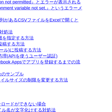
ion not permitted』とエラーが表示される
ment variable not set.』というエラーメ
字列があるCSVファイルをExcelで開くと
の対処法
開範囲を指定する方法
に投稿する方法
ウォール)に投稿する方法
証処理(APIを使うユーザー認証)
acebook Appsでアプリを登録するまでの流
合のサンプル
ァイルサイズの制限を変更する方法
ウンロードができない場合
イル名が文字化けする対処法