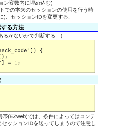
ション変数内に埋め込む)
サイトでの本来のセッションの使用を行う時
に)、セッションIDを変更する。
認する方法
e があるかないかで判断する。)
eck_code"]) {

);

] = 1;

法
携帯(EZweb)では、条件によってはコンテ
セッションIDを送ってしまうので注意し