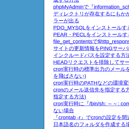
成する方法
phpMyAdminで『informati
ディレクトリが存在するにもかかわらず、『N
ラーが出る
PDO_MYSQLをインストール
PEAR・PECLをインストール
file_get_contentsで$http_
サイトの更新情報をPINGサー
インクルードパスを設定する方
HEADリクエストを排除してサ
cron実行時の標準出力のメール
を飛ばさない)
cron実行時のPATHなどの環
cronのメール送信先を指定する
指定する方法)
cron実行時に『/bin/sh: ～～: c
ない場合
『crontab -r』でcronの
日本語名のフォルダを作成する