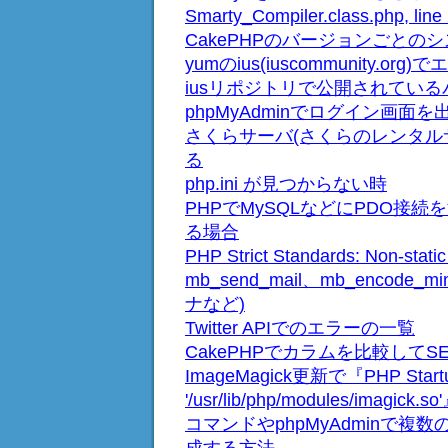
Smarty_Compiler.class.php, line
CakePHPのバージョンごとの
yumのius(iuscommunity.o
iusリポジトリで公開されてい
phpMyAdminでログイン画
さくらサーバ(さくらのレンタルサ
る
php.ini が見つからない時
PHPでMySQLなどにPDO接続をすると
る場合
PHP Strict Standards: Non-
mb_send_mail、mb_encod
ナなど)
Twitter APIでのエラーの一覧
CakePHPでカラムを比較してS
ImageMagick更新で『PHP Startup: 
'/usr/lib/php/modules/imag
コマンドやphpMyAdminで