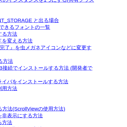
クラスのインスタンスを1つにする(共有クラス
CIENT_STORAGE と出る場合
に使用できるフォントの一覧
用する方法
ドを変える方法
ドの『完了』を虫メガネアイコンなどに変更す
る方法
にUSB接続でインストールする方法 (開発者で
)のUSBドライバをインストールする方法
利用方法
る方法(ScrollViewの使用方法)
を非表示にする方法
る方法