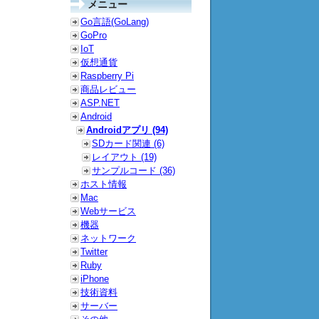
メニュー
Go言語(GoLang)
GoPro
IoT
仮想通貨
Raspberry Pi
商品レビュー
ASP.NET
Android
Androidアプリ (94)
SDカード関連 (6)
レイアウト (19)
サンプルコード (36)
ホスト情報
Mac
Webサービス
機器
ネットワーク
Twitter
Ruby
iPhone
技術資料
サーバー