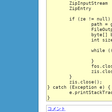
	ZipInputStream	zis	= new ZipInputStream(is);

	ZipEntry		ze	= zis.getNextEntry();

	if (ze != null) {

		path = getFilesDir().toString() + "/" + ze.getName();

		FileOutputStream fos = new FileOutputStream(path, false);

		byte[] buf = new byte[1024];

		int size = 0;

		while ((size = zis.read(buf, 0, buf.length)) > -1) {

			fos.write(buf, 0, size);
		}

		fos.close();

		zis.closeEntry();

	}

	zis.close();

} catch (Exception e) {

	e.printStackTrace();

コメント