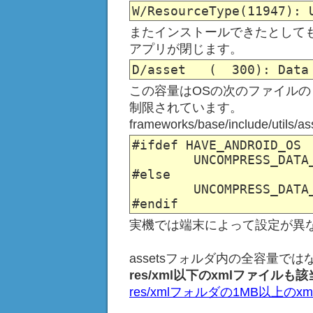
またインストールできたとして
アプリが閉じます。
この容量はOSの次のファイルの『U
制限されています。
frameworks/base/include/utils/as
#ifdef HAVE_ANDROID_OS

        UNCOMPRESS_DATA_
#else

        UNCOMPRESS_DATA_
実機では端末によって設定が異
assetsフォルダ内の全容量で
res/xml以下のxmlファイルも
res/xmlフォルダの1MB以上の