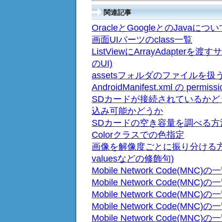
関連記事
OracleとGoogleとのJavaに
画面UIパーツのclass一覧
ListViewにArrayAdapt
のUI)
assetsフォルダのファイルを扱う方法
AndroidManifest.xml の permis
SDカードが接続されているかど
込み可能かどうか
SDカードの空き容量を調べる方
Colorクラスでの色指定
画像を解像度ごとに振り分ける方法 国
valuesなどの修飾句)
Mobile Network Code(MNC)の一
Mobile Network Code(MNC)の一
Mobile Network Code(MNC)の一
Mobile Network Code(MNC)の一
Mobile Network Code(MNC)の一