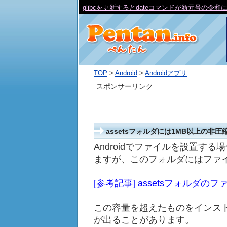
『Table is marked as crashed and should be
TOP
>
Android
>
Androidアプリ
スポンサーリンク
assetsフォルダには1MB以上の非
Androidでファイルを設置する
ますが、このフォルダにはファ
[参考記事] assetsフォルダのファ
この容量を超えたものをインス
が出ることがあります。