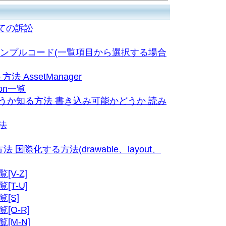
ついての訴訟
erを渡すサンプルコード(一覧項目から選択する場合
 AssetManager
sion一覧
うか知る方法 書き込み可能かどうか 読み
法
際化する方法(drawable、layout、
覧[V-Z]
覧[T-U]
覧[S]
覧[O-R]
覧[M-N]