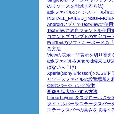
Singletonパターンを使って
のリソースを削減する方法)
apkファイルのインストール時に
INSTALL_FAILED_INSUFFI
AndroidアプリでTextView
TextViewに独自フォントを使
コマンドプロンプトの文字コー
EditTextのソフトキーボー
る方法
Viewの表示・非表示を切り替え
apkファイルをAndroid端末
はない人向け)
Xperia(Sony Ericsson
リソースファイルの設置場所と
OSのバージョンと特徴
画像を拡大縮小する方法
LinearLayout をスクロールさせ
タイトルバーやステータスバー
ステータスバーの高さを取得す