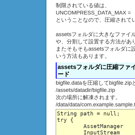
制限されている値は、
UNCOMPRESS_DATA_MA
ということなので、圧縮されて
assetsフォルダに大きなフ
や、分割して設置する方法があ
またそもそもassetsフォル
いう方法もあります。
assetsフォルダに圧縮フ
ード
bigfile.dataを圧縮してbigf
/assets/datadir/bigfile.zip
次の場所に解凍されます。
/data/data/com.example.sample.tex
String path = null;

try {

	AssetManager	am	= getResources().getAssets();

	InputStream	is	= am.open("datadir/bigfile.zip", AssetManager.ACCESS_STREAMING);
