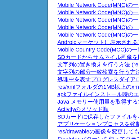
Mobile Network Code(MNC)の一
Mobile Network Code(MNC)の一
Mobile Network Code(MNC)の一
Mobile Network Code(MNC)の一
Mobile Network Code(MNC)の一
Androidマーケットに表示され
Mobile Country Code(MCC)の
SDカードからサムネイル画像を取り出
文字列の置き換えを行う方法 (rep
文字列の部分一致検索を行う方
処理中を表すプログレスダイア
res/xmlフォルダの1MB以上の
apkファイルインストール時の
Java メモリー使用量を取得す
Activityのメソッド順
SDカードに保存したファイル
アプリケーションプロセスを強
res/drawableの画像を変更