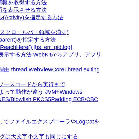
情報を取得する方法
面を表示させる方法
ctivity)を指定する方法
法(スクロールバー領域を消す)
ansparent)を指定する方法
achHere() [hs_err_pid.log]
を表示する方法 WebKitからアプリ、アプリ
read WebViewCoreThread exiting
ソースコードから実行まで
境によって動作が違う JVM+Windows
lowfish PKCS5Padding ECB/CBC
ズしてファイルエクスプローラやLogCatを
タグは大文字小文字も同じにする