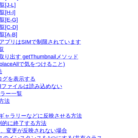
覧[J-L]
覧[H-I]
覧[E-G]
覧[C-D]
覧[A-B]
るアプリはSIMで制限されています
一覧
す getThumbnailメソッド
laceAllで気をつけること)
法
ログを表示する
xmlファイルは読み込めない
エラー一覧
る方法
をギャラリーなどに反映させる方法
制的に終了する方法
しても、変更が反映されない場合