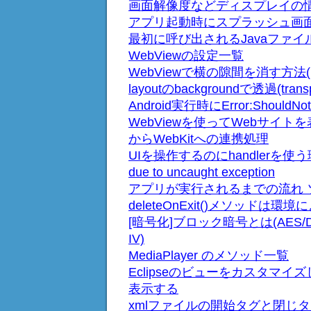
画面解像度などディスプレイの
アプリ起動時にスプラッシュ画
最初に呼び出されるJavaファイル(A
WebViewの設定一覧
WebViewで横の隙間を消す方
layoutのbackgroundで透過(tr
Android実行時にError:ShouldNotRe
WebViewを使ってWebサイト
からWebKitへの連携処理
UIを操作するのにhandlerを使う理由 th
due to uncaught exception
アプリが実行されるまでの流れ 
deleteOnExit()メソッドは環
[暗号化]ブロック暗号とは(AES/DES/B
IV)
MediaPlayer のメソッド一覧
Eclipseのビューをカスタマイ
表示する
xmlファイルの開始タグと閉じ