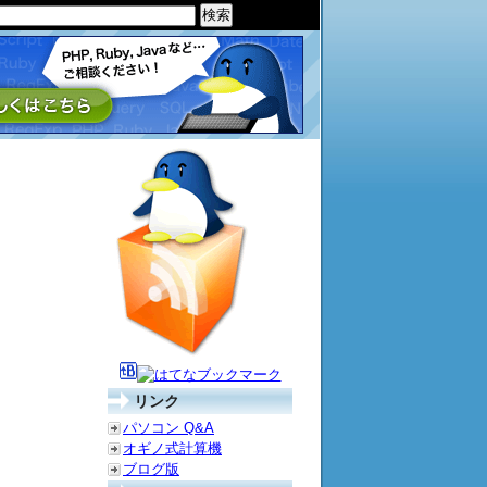
リンク
パソコン Q&A
オギノ式計算機
ブログ版