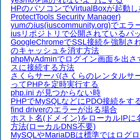
HPのパソコンでVirtualBoxが起動し
ProtectTools Security Manager)
yumのius(iuscommunity.org)
iusリポジトリで公開されているパ
GoogleChromeでSSL接続を強制さ
のキャッシュを消す方法
phpMyAdminでログイン画面を出
スに接続する方法
さくらサーバ(さくらのレンタルサーバ
ってPHPを定時実行する
php.ini が見つからない時
PHPでMySQLなどにPDO接続をすると、
find driverのエラーが出る場合
ホスト名(ドメイン)をローカルIP
方法(ローカルDNS不要)
MySQLやMariaDBは標準ではロ