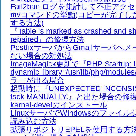
Fail2ban ログを集計して不正アク
mvコマンドの挙動(コピーが完了し
する方法)
『Table is marked as crashed and sh
repaired』の修復方法
PostfixサーバからGmailサーバ
ない場合の対処法
ImageMagick更新で『PHP Startup: Un
dynamic library '/usr/lib/php/modul
ラーが出る場合
起動時に『UNEXPECTED INCONSIS
fsck MANUALLY.』と出た場合の修
kernel-develのインストール
LinuxサーバでWindowsのファイ
読み込む方法
拡張リポジトリEPELを使用する方法