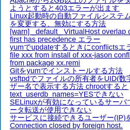
Apacheから2GB以上のファイル
ようとすると403エラーが出ます
Linux起動時の自動ファイルシス
を変更する、無効にする方法
[warn] _default_ VirtualHost overlap 
first has precedence エラー
yumでupdateするときにconflic
file xxx from install of xxx-jason confli
from package xx.remi
Gitをyumでインストールする方法
vsftpdでファイルの所有者をUID(
ザー名で表示する方法 chrootすると
text_userdb_names=YESできない
SELinuxが有効になっているサーバで
ータ転送が使用できない
サービスに接続できるユーザー(IP)
Connection closed by foreign host.