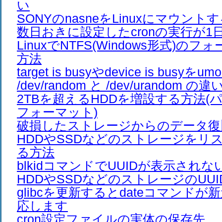
い
SONYのnasneをLinuxにマウント
数日おきに設定したcronの実行が1
LinuxでNTFS(Windows形式)の
方法
target is busyやdevice is busyを
/dev/random と /dev/urandom の違
2TBを超えるHDDを増設する方法(
フォーマット)
破損したストレージからのデータ復
HDDやSSDなどのストレージをリ
る方法
blkidコマンドでUUIDが表示されな
HDDやSSDなどのストレージのUU
glibcを更新するとdateコマンド
応します
cron設定ファイルの実体の保存先