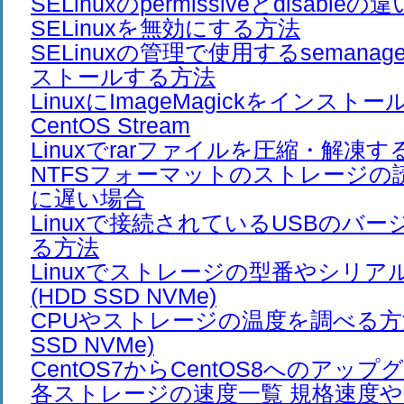
SELinuxのpermissiveとdisableの違
SELinuxを無効にする方法
SELinuxの管理で使用するseman
ストールする方法
LinuxにImageMagickをインスト
CentOS Stream
Linuxでrarファイルを圧縮・解凍する方
NTFSフォーマットのストレージの
に遅い場合
Linuxで接続されているUSBのバ
る方法
Linuxでストレージの型番やシリ
(HDD SSD NVMe)
CPUやストレージの温度を調べる方法(
SSD NVMe)
CentOS7からCentOS8へのアップ
各ストレージの速度一覧 規格速度