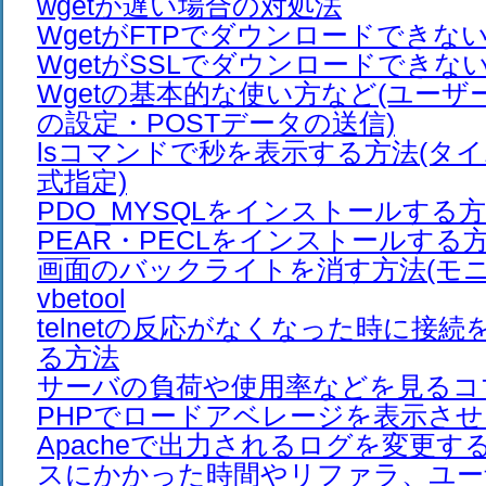
wgetが遅い場合の対処法
WgetがFTPでダウンロードできな
WgetがSSLでダウンロードできな
Wgetの基本的な使い方など(ユー
の設定・POSTデータの送信)
lsコマンドで秒を表示する方法(タ
式指定)
PDO_MYSQLをインストールする
PEAR・PECLをインストールする
画面のバックライトを消す方法(モニ
vbetool
telnetの反応がなくなった時に接
る方法
サーバの負荷や使用率などを見るコ
PHPでロードアベレージを表示さ
Apacheで出力されるログを変更す
スにかかった時間やリファラ、ユー