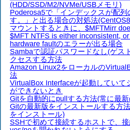
(HDD/SSD/M2/NVMe/USBメモリ)
Poderosa5で「インデックスが配
す。」と出る場合の対処法(CentOS8 U
マウントするときに、$MFTMirr does 
$MFT NTFS is either inconsistent, or 
hardware faultのエラーが出る場合
Sambaで認証パスワードなし(ゲス
クセスする方法
Amazon Linux2をローカルのVirtu
法
VirtualBox Interfaceが起動し
ができないとき
Gitを自動的にpullする方法(常に最
Gitの最新版をインストールする方法(C
をインストール)
SSHで初めて接続するホストで、
yes/noを聞かれないようにする