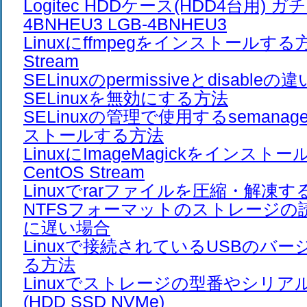
Logitec HDDケース(HDD4台用) ガ
4BNHEU3 LGB-4BNHEU3
Linuxにffmpegをインストールする方
Stream
SELinuxのpermissiveとdisableの違
SELinuxを無効にする方法
SELinuxの管理で使用するseman
ストールする方法
LinuxにImageMagickをインスト
CentOS Stream
Linuxでrarファイルを圧縮・解凍する方
NTFSフォーマットのストレージの
に遅い場合
Linuxで接続されているUSBのバ
る方法
Linuxでストレージの型番やシリ
(HDD SSD NVMe)