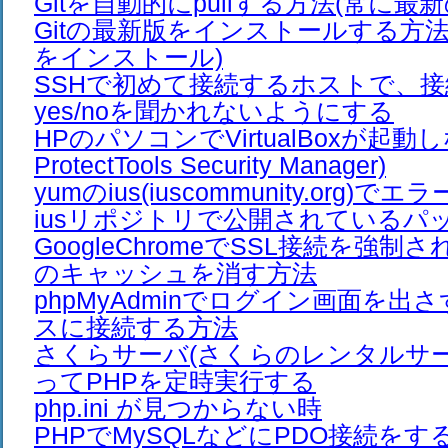
Gitを自動的にpullする方法(常に最
Gitの最新版をインストールする方法(C
をインストール)
SSHで初めて接続するホストで、
yes/noを聞かれないようにする
HPのパソコンでVirtualBoxが起動し
ProtectTools Security Manager)
yumのius(iuscommunity.org)
iusリポジトリで公開されているパ
GoogleChromeでSSL接続を強制さ
のキャッシュを消す方法
phpMyAdminでログイン画面を出
スに接続する方法
さくらサーバ(さくらのレンタルサーバ
ってPHPを定時実行する
php.ini が見つからない時
PHPでMySQLなどにPDO接続をすると、