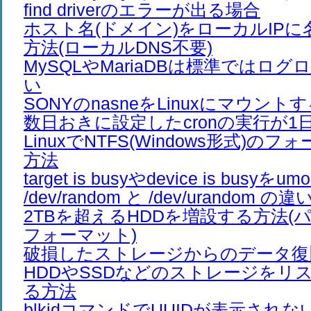
find driverのエラーが出る場合
ホスト名(ドメイン)をローカルIP
方法(ローカルDNS不要)
MySQLやMariaDBは標準ではロ
い
SONYのnasneをLinuxにマウント
数日おきに設定したcronの実行が1
LinuxでNTFS(Windows形式)の
方法
target is busyやdevice is busyを
/dev/random と /dev/urandom の違
2TBを超えるHDDを増設する方法(
フォーマット)
破損したストレージからのデータ復
HDDやSSDなどのストレージをリ
る方法
blkidコマンドでUUIDが表示されな