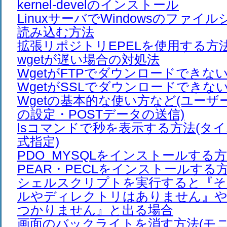
kernel-develのインストール
LinuxサーバでWindowsのファイ
読み込む方法
拡張リポジトリEPELを使用する方法
wgetが遅い場合の対処法
WgetがFTPでダウンロードできな
WgetがSSLでダウンロードできな
Wgetの基本的な使い方など(ユー
の設定・POSTデータの送信)
lsコマンドで秒を表示する方法(タ
式指定)
PDO_MYSQLをインストールする
PEAR・PECLをインストールする
シェルスクリプトを実行すると『そ
ルやディレクトリはありません』や
つかりません』と出る場合
画面のバックライトを消す方法(モニ