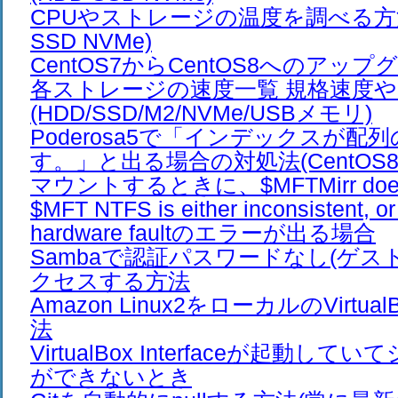
CPUやストレージの温度を調べる方法(
SSD NVMe)
CentOS7からCentOS8へのアップ
各ストレージの速度一覧 規格速度
(HDD/SSD/M2/NVMe/USBメモリ)
Poderosa5で「インデックスが配
す。」と出る場合の対処法(CentOS8 U
マウントするときに、$MFTMirr does 
$MFT NTFS is either inconsistent, or 
hardware faultのエラーが出る場合
Sambaで認証パスワードなし(ゲス
クセスする方法
Amazon Linux2をローカルのVirtu
法
VirtualBox Interfaceが起動し
ができないとき