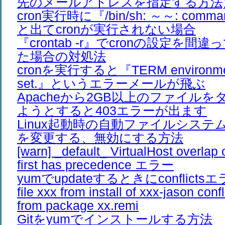
先のメールアドレスを指定する方法
cron実行時に『/bin/sh: ～～: comman
と出てcronが実行されない場合
『crontab -r』でcronの設定を
た場合の対処法
cronを実行すると『TERM environment 
set.』というエラーメールが飛ぶ
Apacheから2GB以上のファイル
ようとすると403エラーが出ます
Linux起動時の自動ファイルシス
を変更する、無効にする方法
[warn] _default_ VirtualHost overlap 
first has precedence エラー
yumでupdateするときにconflic
file xxx from install of xxx-jason confli
from package xx.remi
Gitをyumでインストールする方法