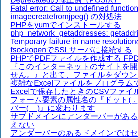
Fatal error: Call to undefined functio
imagecreatefromjpeg() の対処法
PHPをyumでインストールする
php_network_getaddresses: getaddrin
Temporary failure in name resolut
fsockopenでSSLサーバに接続する
PHPでPDFファイルを作成する FPDF 
『このインターネットのサイトを開
せん。』と出て、ファイルをダウン
複雑なExcelファイルをプログラ
Excelで保存したときのCSVファイ
フォーム要素の属性名の『ドット( .
バー( _ )』に変わります
サブドメインにアンダーバーがある
えない
アンダーバーのあるドメインでは