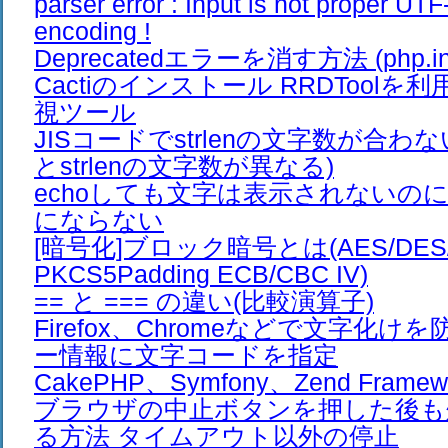
parser error : Input is not proper UTF
encoding !
Deprecatedエラーを消す方法 (php.ini
Cactiのインストール RRDTool
視ツール
JISコードでstrlenの文字数が合わ
とstrlenの文字数が異なる)
echoしても文字は表示されないのに、e
にならない
[暗号化]ブロック暗号とは(AES/DES/Bl
PKCS5Padding ECB/CBC IV)
== と === の違い(比較演算子)
Firefox、Chromeなどで文字化け
ー情報に文字コードを指定
CakePHP、Symfony、Zend Frame
ブラウザの中止ボタンを押した後も
る方法 タイムアウト以外の停止