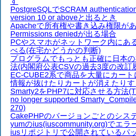
す
PostgreSQLでSCRAM authentication 
version 10 or aboveと出るとき
Apacheで所有権や書き込み権限が
Permissions deniedが出る場合
PCやスマホがネットワーク内にあ
べる(在宅かどうかの判断)
プログラムでもっとも正確に日本の
法(内閣府公表CSVの過去3度の改訂
EC-CUBE2系で商品を大量にカー
情報が抜けたりカートが消えたりす
Smarty2をPHP7に対応させる方法(The /e
no longer supported Smarty_Compiler
270)
CakePHPのバージョンごとのシス
yumのius(iuscommunity.org)
iusリポジトリで公開されているパ