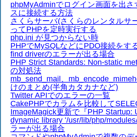
phpMyAdminでログイン画面を出
スに接続する方法
さくらサーバ(さくらのレンタルサーバ
ってPHPを定時実行する
php.ini が見つからない時
PHPでMySQLなどにPDO接続をすると、
find driverのエラーが出る場合
PHP Strict Standards: Non-stati
の対処法
mb_send_mail、mb_encode_mim
けのまとめ(半角カタカナなど)
Twitter APIでのエラーの一覧
CakePHPでカラムを比較してSEL
ImageMagick更新で『PHP Startup: Un
dynamic library '/usr/lib/php/modul
ラーが出る場合
コマンドやphpMyAdminで複数の