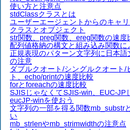
使い方と注意点
stdClassクラスとは
ユーザーエージェントからのキャリ
クラスとオブジェクト
str関数、preg関数、ereg関数の速
配列値格納の構文と組み込み関数に
正規表現のパターン文字列に日本語
の注意
ダブルクオート/シングルクオート/
ト、echo/printの速度比較
forとforeachの速度比較
SJISじゃなくてSJIS-win、EUC-
eucJP-winを使おう
文字列の一部を得る関数mb_substrとm
い
mb_strlenやmb_strimwidthの注意点