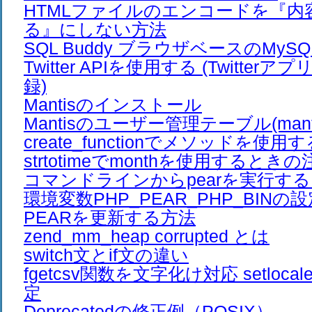
HTMLファイルのエンコードを『内
る』にしない方法
SQL Buddy ブラウザベースのMy
Twitter APIを使用する (Twitte
録)
Mantisのインストール
Mantisのユーザー管理テーブル(mantis_
create_functionでメソッドを使用
strtotimeでmonthを使用するとき
コマンドラインからpearを実行す
環境変数PHP_PEAR_PHP_BINの
PEARを更新する方法
zend_mm_heap corrupted とは
switch文とif文の違い
fgetcsv関数を文字化け対応 setloc
定
Deprecatedの修正例（POSIX）