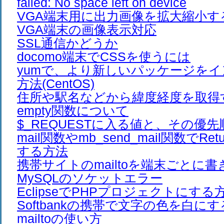
failed: No space left on device
VGA端末用に出力画像を拡大縮小す
VGA端末の画像表示対応
SSL通信かどうか
docomo端末でCSSを使うには
yumで、より新しいパッケージを
方法(CentOS)
住所や駅名などから緯度経度を取得
empty関数について
$_REQUESTに入る値と、その優先
mail関数やmb_send_mail関数でRet
する方法
携帯サイトのmailtoを端末ごとに
MySQLのソケットエラー
EclipseでPHPプロジェクトにする
Softbankの携帯で文字の色を白に
mailtoの使い方