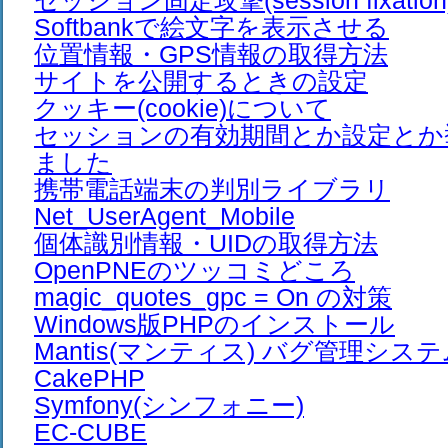
セッション固定攻撃(session fixation
Softbankで絵文字を表示させる
位置情報・GPS情報の取得方法
サイトを公開するときの設定
クッキー(cookie)について
セッションの有効期間とか設定とか
ました
携帯電話端末の判別ライブラリ
Net_UserAgent_Mobile
個体識別情報・UIDの取得方法
OpenPNEのツッコミどころ
magic_quotes_gpc = On の対策
Windows版PHPのインストール
Mantis(マンティス) バグ管理シス
CakePHP
Symfony(シンフォニー)
EC-CUBE