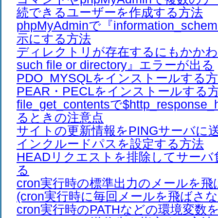
続できるユーザーを作成する方法
phpMyAdminで『information_s
示にする方法
ディレクトリが存在するにもかかわ
such file or directory』エラーが出る
PDO_MYSQLをインストールする
PEAR・PECLをインストールする
file_get_contentsで$http_respon
るときの注意点
サイトの更新情報をPINGサーバに
インクルードパスを設定する方法
HEADリクエストを排除してサーバ
る
cron実行時の標準出力のメールを
(cron実行時に毎回メールを飛ばさな
cron実行時のPATHなどの環境変