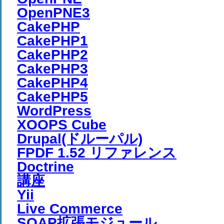
OpenPNE3
CakePHP
CakePHP1
CakePHP2
CakePHP3
CakePHP4
CakePHP5
WordPress
XOOPS Cube
Drupal(ドルーパル)
FPDF 1.52 リファレンス
Doctrine
講座
Yii
Live Commerce
SOAP拡張モジュール