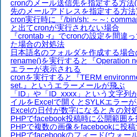
cronのメール送信先を指定する方法(
先のメールアドレスを指定する方法
cron実行時に『/bin/sh: ～～: comman
と出てcronが実行されない場合
『crontab -r』でcronの設定を
た場合の対処法
日本語名のフォルダを作成する場合
rename()を実行すると『Operation no
エラーが表示される
cronを実行すると『TERM environment 
set.』というエラーメールが飛ぶ
「ID」や「ID_xxxx」という文字列
イルをExcelで開くとSYLKエラー
Excelの日付が数字になるときの対
PHPでfacebook投稿時に公開範
PHPで複数の画像をfacebookに投
PHPでfacebookのフィード(ウォ