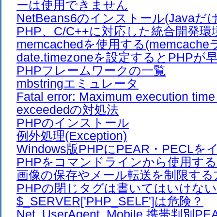
ーは使用できません
NetBeans6のインストール(Javaだ
PHP、C/C++に対応した統合開発環
memcachedを使用する(memcach
date.timezoneを設定するとPHP
PHPフレームワークの一覧
mbstringエミュレータ
Fatal error: Maximum execution time
exceededの対処法
PHPのインストール
例外処理(Exception)
Windows版PHPにPEAR・PEC
PHPをコマンドラインから使用す
画像の保存やメール転送を制限する
PHPの閉じタグは書いてはいけない
$_SERVER['PHP_SELF']は危険？
Net_UserAgent_Mobile 携帯判