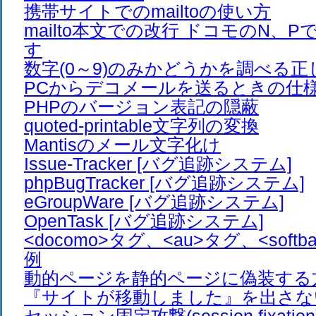
携帯サイトでのmailtoの使い方
mailto本文での改行 ドコモのN、
す
数字(0～9)のみかどうかを調べる正
PCからデコメールを送るときの仕
PHPのバージョン表記の隠蔽
quoted-printable文字列の変換
Mantisのメール文字化け
Issue-Tracker [バグ追跡システム]
phpBugTracker [バグ追跡システム]
eGroupWare [バグ追跡システム]
OpenTask [バグ追跡システム]
<docomo>タグ、<au>タグ、<soft
例
動的ページを静的ページに偽装する
『サイトが移動しました』を出さな