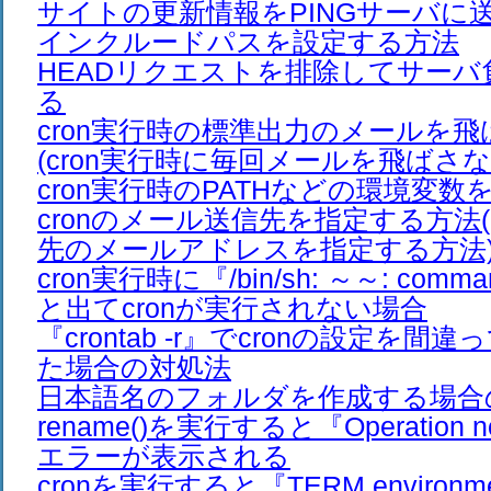
サイトの更新情報をPINGサーバに
インクルードパスを設定する方法
HEADリクエストを排除してサーバ
る
cron実行時の標準出力のメールを
(cron実行時に毎回メールを飛ばさな
cron実行時のPATHなどの環境変
cronのメール送信先を指定する方法(
先のメールアドレスを指定する方法
cron実行時に『/bin/sh: ～～: comman
と出てcronが実行されない場合
『crontab -r』でcronの設定を
た場合の対処法
日本語名のフォルダを作成する場合
rename()を実行すると『Operation no
エラーが表示される
cronを実行すると『TERM environment 