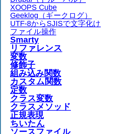
XOOPS Cube
Geeklog（ギークログ）
UTF-8からSJISで文字化け
ファイル操作
Smarty
リファレンス
変数
修飾子
組み込み関数
カスタム関数
定数
クラス変数
クラスメソッド
正規表現
ちいたん
ソースファイル