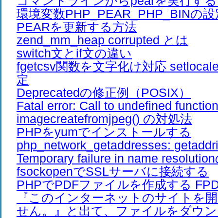
コマンドラインからpearを実行す
環境変数PHP_PEAR_PHP_BINの
PEARを更新する方法
zend_mm_heap corrupted とは
switch文とif文の違い
fgetcsv関数を文字化け対応 setloc
定
Deprecatedの修正例（POSIX）
Fatal error: Call to undefined functio
imagecreatefromjpeg() の対処法
PHPをyumでインストールする
php_network_getaddresses: getaddrin
Temporary failure in name resolut
fsockopenでSSLサーバに接続する
PHPでPDFファイルを作成する FPDF 
『このインターネットのサイトを開
せん。』と出て、ファイルをダウン