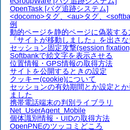
eGroupWare [バグ追跡システム]
OpenTask [バグ追跡システム]
<docomo>タグ、<au>タグ、<soft
例
動的ページを静的ページに偽装する
『サイトが移動しました』を出さな
セッション固定攻撃(session fixation
Softbankで絵文字を表示させる
位置情報・GPS情報の取得方法
サイトを公開するときの設定
クッキー(cookie)について
セッションの有効期間とか設定とか
ました
携帯電話端末の判別ライブラリ
Net_UserAgent_Mobile
個体識別情報・UIDの取得方法
OpenPNEのツッコミどころ