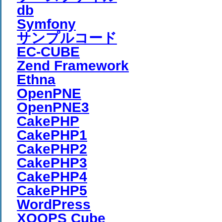
db
Symfony
サンプルコード
EC-CUBE
Zend Framework
Ethna
OpenPNE
OpenPNE3
CakePHP
CakePHP1
CakePHP2
CakePHP3
CakePHP4
CakePHP5
WordPress
XOOPS Cube