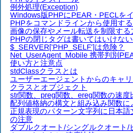
例外処理(Exception)
Windows版PHPにPEAR・PEC
PHPをコマンドラインから使用す
画像の保存やメール転送を制限する
PHPの閉じタグは書いてはいけない
$_SERVER['PHP_SELF']は危険？
Net_UserAgent_Mobile 携帯判
使い方と注意点
stdClassクラスとは
ユーザーエージェントからのキャリ
クラスとオブジェクト
str関数、preg関数、ereg関数の速
配列値格納の構文と組み込み関数に
正規表現のパターン文字列に日本語
の注意
ダブルクオート/シングルクオート/