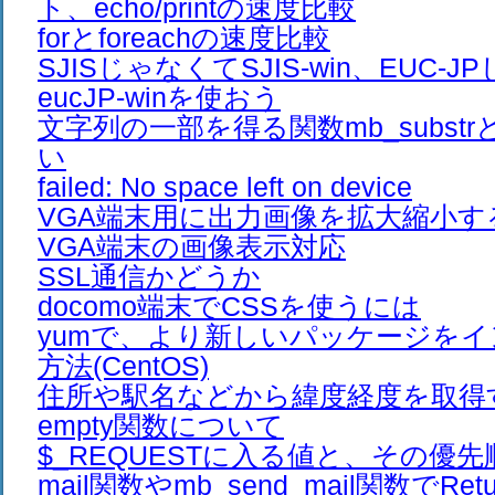
ト、echo/printの速度比較
forとforeachの速度比較
SJISじゃなくてSJIS-win、EUC-
eucJP-winを使おう
文字列の一部を得る関数mb_substrとm
い
failed: No space left on device
VGA端末用に出力画像を拡大縮小す
VGA端末の画像表示対応
SSL通信かどうか
docomo端末でCSSを使うには
yumで、より新しいパッケージを
方法(CentOS)
住所や駅名などから緯度経度を取得
empty関数について
$_REQUESTに入る値と、その優先
mail関数やmb_send_mail関数でRet