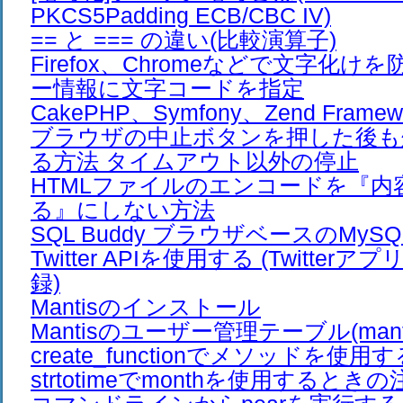
PKCS5Padding ECB/CBC IV)
== と === の違い(比較演算子)
Firefox、Chromeなどで文字化け
ー情報に文字コードを指定
CakePHP、Symfony、Zend Frame
ブラウザの中止ボタンを押した後も
る方法 タイムアウト以外の停止
HTMLファイルのエンコードを『内
る』にしない方法
SQL Buddy ブラウザベースのMy
Twitter APIを使用する (Twitte
録)
Mantisのインストール
Mantisのユーザー管理テーブル(mantis_
create_functionでメソッドを使用
strtotimeでmonthを使用するとき