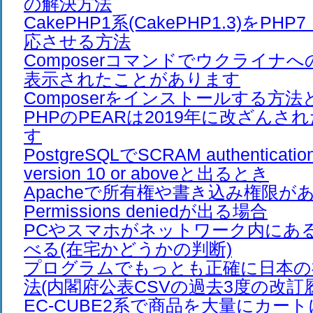
の解決方法
CakePHP1系(CakePHP1.3)をPH
応させる方法
Composerコマンドでウクライナ
表示されたことがあります
Composerをインストールする方法
PHPのPEARは2019年に改ざん
す
PostgreSQLでSCRAM authentication 
version 10 or aboveと出るとき
Apacheで所有権や書き込み権限が
Permissions deniedが出る場合
PCやスマホがネットワーク内にあ
べる(在宅かどうかの判断)
プログラムでもっとも正確に日本の
法(内閣府公表CSVの過去3度の改訂
EC-CUBE2系で商品を大量にカー