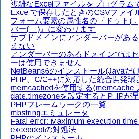
複雑なExcelファイルをプログラ
Excelで保存したときのCSVファイ
フォーム要素の属性名の『ドット( .
バー( _ )』に変わります
サブドメインにアンダーバーがある
えない
アンダーバーのあるドメインでは
ーは使用できません
NetBeans6のインストール(Javaだ
PHP、C/C++に対応した統合開発環
memcachedを使用する(memcach
date.timezoneを設定するとPHP
PHPフレームワークの一覧
mbstringエミュレータ
Fatal error: Maximum execution time
exceededの対処法
PHPのインストール