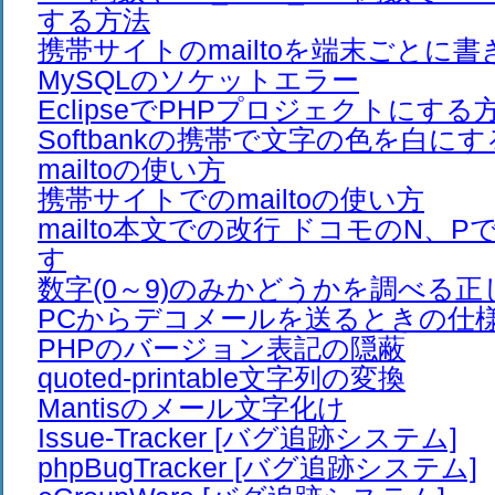
する方法
携帯サイトのmailtoを端末ごとに
MySQLのソケットエラー
EclipseでPHPプロジェクトにする
Softbankの携帯で文字の色を白に
mailtoの使い方
携帯サイトでのmailtoの使い方
mailto本文での改行 ドコモのN、
す
数字(0～9)のみかどうかを調べる正
PCからデコメールを送るときの仕
PHPのバージョン表記の隠蔽
quoted-printable文字列の変換
Mantisのメール文字化け
Issue-Tracker [バグ追跡システム]
phpBugTracker [バグ追跡システム]