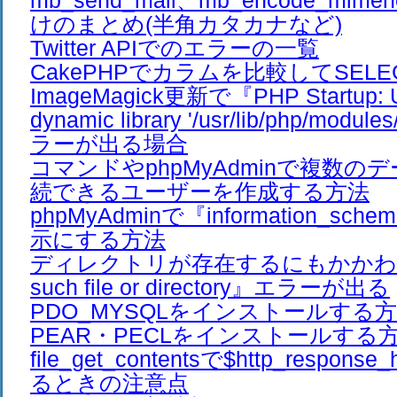
mb_send_mail、mb_encode_mim
けのまとめ(半角カタカナなど)
Twitter APIでのエラーの一覧
CakePHPでカラムを比較してSEL
ImageMagick更新で『PHP Startup: Un
dynamic library '/usr/lib/php/modul
ラーが出る場合
コマンドやphpMyAdminで複数の
続できるユーザーを作成する方法
phpMyAdminで『information_s
示にする方法
ディレクトリが存在するにもかかわ
such file or directory』エラーが出る
PDO_MYSQLをインストールする
PEAR・PECLをインストールする
file_get_contentsで$http_respon
るときの注意点