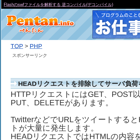
Flashのswfファイルを解析する 逆コンパイル(デコンパイル)
TOP
>
PHP
スポンサーリンク
HEADリクエストを排除してサーバ負
HTTPリクエストにはGET、POST
PUT、DELETEがあります。
TwitterなどでURLをツイートする
トが大量に発生します。
HEADリクエストではHTMLの内