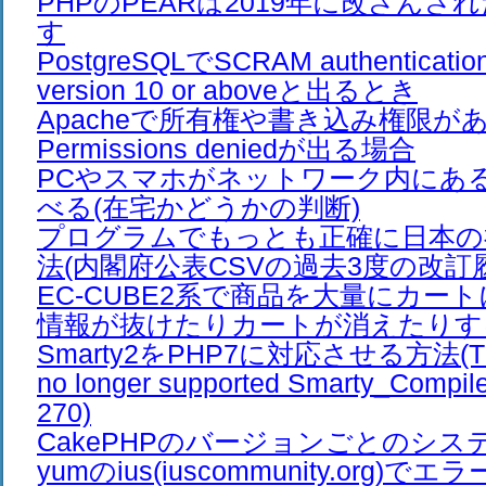
PHPのPEARは2019年に改ざん
す
PostgreSQLでSCRAM authentication 
version 10 or aboveと出るとき
Apacheで所有権や書き込み権限が
Permissions deniedが出る場合
PCやスマホがネットワーク内にあ
べる(在宅かどうかの判断)
プログラムでもっとも正確に日本の
法(内閣府公表CSVの過去3度の改訂
EC-CUBE2系で商品を大量にカー
情報が抜けたりカートが消えたりす
Smarty2をPHP7に対応させる方法(The /e
no longer supported Smarty_Compiler
270)
CakePHPのバージョンごとのシス
yumのius(iuscommunity.org)