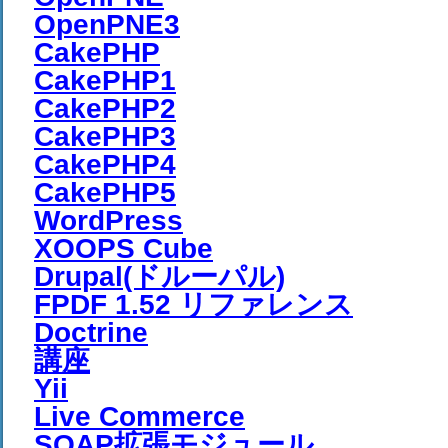
OpenPNE3
CakePHP
CakePHP1
CakePHP2
CakePHP3
CakePHP4
CakePHP5
WordPress
XOOPS Cube
Drupal(ドルーパル)
FPDF 1.52 リファレンス
Doctrine
講座
Yii
Live Commerce
SOAP拡張モジュール