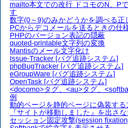
mailto本文での改行 ドコモのN、
す
数字(0～9)のみかどうかを調べる正
PCからデコメールを送るときの仕
PHPのバージョン表記の隠蔽
quoted-printable文字列の変換
Mantisのメール文字化け
Issue-Tracker [バグ追跡システム]
phpBugTracker [バグ追跡システム]
eGroupWare [バグ追跡システム]
OpenTask [バグ追跡システム]
<docomo>タグ、<au>タグ、<soft
例
動的ページを静的ページに偽装する
『サイトが移動しました』を出さな
セッション固定攻撃(session fixation
Softbankで絵文字を表示させる