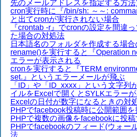
先のメールアドレスを指定する方法
cron実行時に『/bin/sh: ～～: comman
と出てcronが実行されない場合
『crontab -r』でcronの設定を
た場合の対処法
日本語名のフォルダを作成する場合
rename()を実行すると『Operation no
エラーが表示される
cronを実行すると『TERM environment 
set.』というエラーメールが飛ぶ
「ID」や「ID_xxxx」という文字列
イルをExcelで開くとSYLKエラー
Excelの日付が数字になるときの対
PHPでfacebook投稿時に公開範
PHPで複数の画像をfacebookに投
PHPでfacebookのフィード(ウォ
法