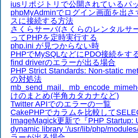
iusリポジトリで公開されているパ
phpMyAdminでログイン画面を出
スに接続する方法
さくらサーバ(さくらのレンタルサーバ
ってPHPを定時実行する
php.ini が見つからない時
PHPでMySQLなどにPDO接続をすると、
find driverのエラーが出る場合
PHP Strict Standards: Non-stati
の対処法
mb_send_mail、mb_encode_mim
けのまとめ(半角カタカナなど)
Twitter APIでのエラーの一覧
CakePHPでカラムを比較してSEL
ImageMagick更新で『PHP Startup: Un
dynamic library '/usr/lib/php/modul
ラーが出る場合