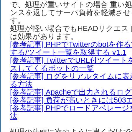
で、処理が重いサイトの場合 重い
ンスを返してサーバ負荷を軽減させ
す。
処理が軽い場合でもHEADリクエス
は効果があります。
[参考記事] PHPでTwitterのbot
する/ツイート一覧を取得する v1.1
[参考記事] TwitterでURL付ツイ
スしてくるボットの一覧
[参考記事] ログをリアルタイムに
る方法
[参考記事] Apacheで出力される
[参考記事] 負荷が高いときには50
[参考記事] PHPでロードアベレー
法
処理の先頭に次のように書くだけで