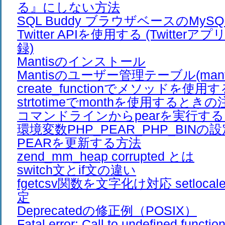
る』にしない方法
SQL Buddy ブラウザベースのMy
Twitter APIを使用する (Twitte
録)
Mantisのインストール
Mantisのユーザー管理テーブル(mantis_
create_functionでメソッドを使用
strtotimeでmonthを使用するとき
コマンドラインからpearを実行す
環境変数PHP_PEAR_PHP_BINの
PEARを更新する方法
zend_mm_heap corrupted とは
switch文とif文の違い
fgetcsv関数を文字化け対応 setloc
定
Deprecatedの修正例（POSIX）
Fatal error: Call to undefined functio