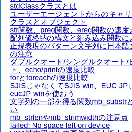
stdClassクラスとは
ユーザーエージェントからのキャリ
クラスとオブジェクト
str関数、preg関数、ereg関数の速
配列値格納の構文と組み込み関数に
正規表現のパターン文字列に日本語
の注意
ダブルクオート/シングルクオート/
ト、echo/printの速度比較
forとforeachの速度比較
SJISじゃなくてSJIS-win、EUC-
eucJP-winを使おう
文字列の一部を得る関数mb_substrとm
い
mb_strlenやmb_strimwidthの注意点
failed: No space left on device