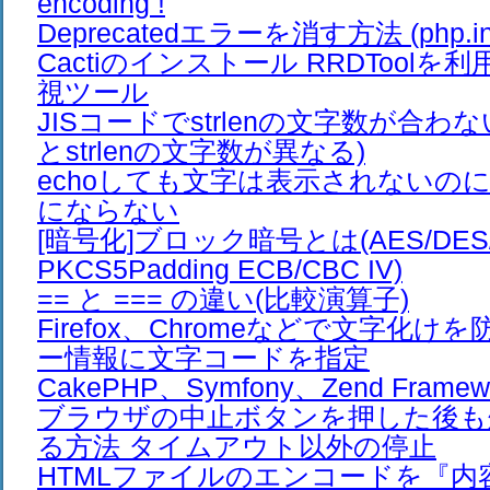
encoding !
Deprecatedエラーを消す方法 (php.ini
Cactiのインストール RRDTool
視ツール
JISコードでstrlenの文字数が合わ
とstrlenの文字数が異なる)
echoしても文字は表示されないのに、e
にならない
[暗号化]ブロック暗号とは(AES/DES/Bl
PKCS5Padding ECB/CBC IV)
== と === の違い(比較演算子)
Firefox、Chromeなどで文字化け
ー情報に文字コードを指定
CakePHP、Symfony、Zend Frame
ブラウザの中止ボタンを押した後も
る方法 タイムアウト以外の停止
HTMLファイルのエンコードを『内