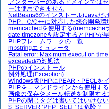
アンダーバーのあるドメインでは
ーは使用できません
NetBeans6のインストール(Javaだ
PHP、C/C++に対応した統合開発環
memcachedを使用する(memcach
date.timezoneを設定するとPHP
PHPフレームワークの一覧
mbstringエミュレータ
Fatal error: Maximum execution time
exceededの対処法
PHPのインストール
例外処理(Exception)
Windows版PHPにPEAR・PEC
PHPをコマンドラインから使用す
画像の保存やメール転送を制限する
PHPの閉じタグは書いてはいけない
$_SERVER['PHP_SELF']は危険？