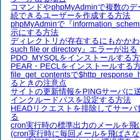
コマンドやphpMyAdminで複数の
続できるユーザーを作成する方法
phpMyAdminで『information_s
示にする方法
ディレクトリが存在するにもかかわ
such file or directory』エラーが出る
PDO_MYSQLをインストールする
PEAR・PECLをインストールする
file_get_contentsで$http_respon
るときの注意点
サイトの更新情報をPINGサーバに
インクルードパスを設定する方法
HEADリクエストを排除してサーバ
る
cron実行時の標準出力のメールを
(cron実行時に毎回メールを飛ばさな