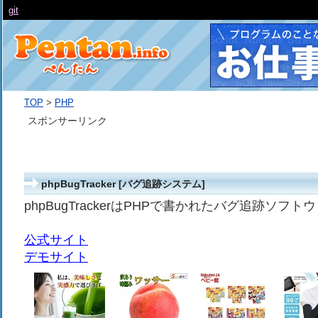
git
TOP
>
PHP
スポンサーリンク
phpBugTracker [バグ追跡システム]
phpBugTrackerはPHPで書かれたバグ追跡ソフ
公式サイト
デモサイト