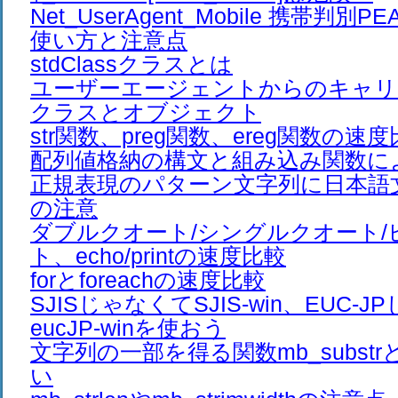
Net_UserAgent_Mobile 携帯判
使い方と注意点
stdClassクラスとは
ユーザーエージェントからのキャリ
クラスとオブジェクト
str関数、preg関数、ereg関数の速
配列値格納の構文と組み込み関数に
正規表現のパターン文字列に日本語
の注意
ダブルクオート/シングルクオート/
ト、echo/printの速度比較
forとforeachの速度比較
SJISじゃなくてSJIS-win、EUC-
eucJP-winを使おう
文字列の一部を得る関数mb_substrとm
い