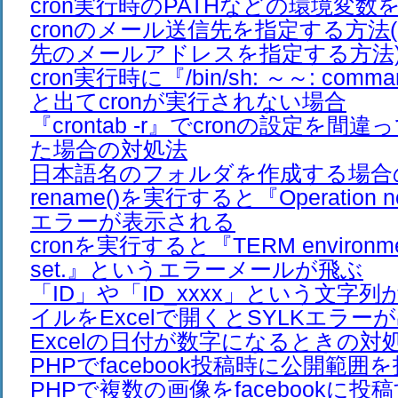
cron実行時のPATHなどの環境変
cronのメール送信先を指定する方法(
先のメールアドレスを指定する方法
cron実行時に『/bin/sh: ～～: comman
と出てcronが実行されない場合
『crontab -r』でcronの設定を
た場合の対処法
日本語名のフォルダを作成する場合
rename()を実行すると『Operation no
エラーが表示される
cronを実行すると『TERM environment 
set.』というエラーメールが飛ぶ
「ID」や「ID_xxxx」という文字列
イルをExcelで開くとSYLKエラー
Excelの日付が数字になるときの対
PHPでfacebook投稿時に公開範
PHPで複数の画像をfacebookに投