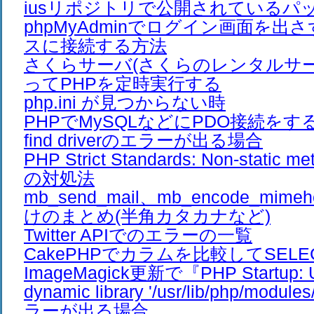
iusリポジトリで公開されているパ
phpMyAdminでログイン画面を出
スに接続する方法
さくらサーバ(さくらのレンタルサーバ
ってPHPを定時実行する
php.ini が見つからない時
PHPでMySQLなどにPDO接続をすると、
find driverのエラーが出る場合
PHP Strict Standards: Non-stati
の対処法
mb_send_mail、mb_encode_mim
けのまとめ(半角カタカナなど)
Twitter APIでのエラーの一覧
CakePHPでカラムを比較してSEL
ImageMagick更新で『PHP Startup: Un
dynamic library '/usr/lib/php/modul
ラーが出る場合