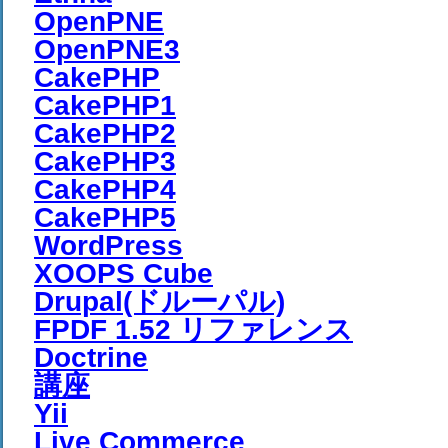
OpenPNE
OpenPNE3
CakePHP
CakePHP1
CakePHP2
CakePHP3
CakePHP4
CakePHP5
WordPress
XOOPS Cube
Drupal(ドルーパル)
FPDF 1.52 リファレンス
Doctrine
講座
Yii
Live Commerce