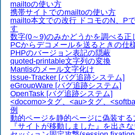
mailtoの使い方
携帯サイトでのmailtoの使い方
mailto本文での改行 ドコモのN、
す
数字(0～9)のみかどうかを調べる正
PCからデコメールを送るときの仕
PHPのバージョン表記の隠蔽
quoted-printable文字列の変換
Mantisのメール文字化け
Issue-Tracker [バグ追跡システム]
eGroupWare [バグ追跡システム]
OpenTask [バグ追跡システム]
<docomo>タグ、<au>タグ、<soft
例
動的ページを静的ページに偽装する
『サイトが移動しました』を出さな
セッション固定攻撃(session fixation