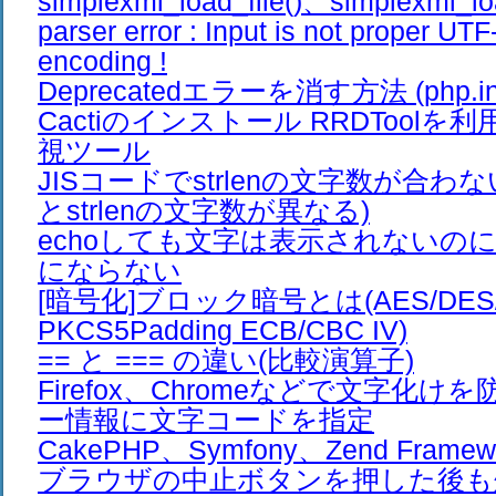
simplexml_load_file()、simplexml_lo
parser error : Input is not proper UTF
encoding !
Deprecatedエラーを消す方法 (php.ini
Cactiのインストール RRDTool
視ツール
JISコードでstrlenの文字数が合わ
とstrlenの文字数が異なる)
echoしても文字は表示されないのに、e
にならない
[暗号化]ブロック暗号とは(AES/DES/Bl
PKCS5Padding ECB/CBC IV)
== と === の違い(比較演算子)
Firefox、Chromeなどで文字化け
ー情報に文字コードを指定
CakePHP、Symfony、Zend Frame
ブラウザの中止ボタンを押した後も