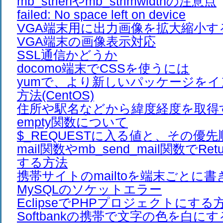
mb_strlenやmb_strimwidthの注意点
failed: No space left on device
VGA端末用に出力画像を拡大縮小す
VGA端末の画像表示対応
SSL通信かどうか
docomo端末でCSSを使うには
yumで、より新しいパッケージを
方法(CentOS)
住所や駅名などから緯度経度を取得
empty関数について
$_REQUESTに入る値と、その優先
mail関数やmb_send_mail関数でRet
する方法
携帯サイトのmailtoを端末ごとに
MySQLのソケットエラー
EclipseでPHPプロジェクトにする
Softbankの携帯で文字の色を白に