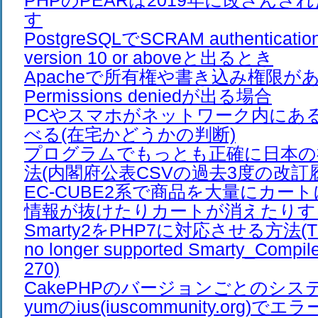
PHPのPEARは2019年に改ざん
す
PostgreSQLでSCRAM authentication 
version 10 or aboveと出るとき
Apacheで所有権や書き込み権限が
Permissions deniedが出る場合
PCやスマホがネットワーク内にあ
べる(在宅かどうかの判断)
プログラムでもっとも正確に日本の
法(内閣府公表CSVの過去3度の改訂
EC-CUBE2系で商品を大量にカー
情報が抜けたりカートが消えたりす
Smarty2をPHP7に対応させる方法(The /e
no longer supported Smarty_Compiler
270)
CakePHPのバージョンごとのシス
yumのius(iuscommunity.org)