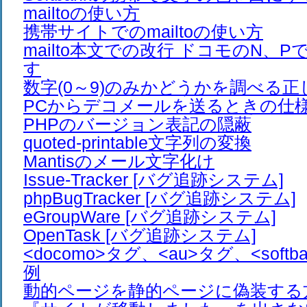
mailtoの使い方
携帯サイトでのmailtoの使い方
mailto本文での改行 ドコモのN、
す
数字(0～9)のみかどうかを調べる正
PCからデコメールを送るときの仕
PHPのバージョン表記の隠蔽
quoted-printable文字列の変換
Mantisのメール文字化け
Issue-Tracker [バグ追跡システム]
phpBugTracker [バグ追跡システム]
eGroupWare [バグ追跡システム]
OpenTask [バグ追跡システム]
<docomo>タグ、<au>タグ、<soft
例
動的ページを静的ページに偽装する