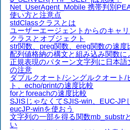
Net_UserAgent_Mobile 携帯判
使い方と注意点
stdClassクラスとは
ユーザーエージェントからのキャリ
クラスとオブジェクト
str関数、preg関数、ereg関数の速
配列値格納の構文と組み込み関数に
正規表現のパターン文字列に日本語
の注意
ダブルクオート/シングルクオート/
ト、echo/printの速度比較
forとforeachの速度比較
SJISじゃなくてSJIS-win、EUC-
eucJP-winを使おう
文字列の一部を得る関数mb_substrとm
い