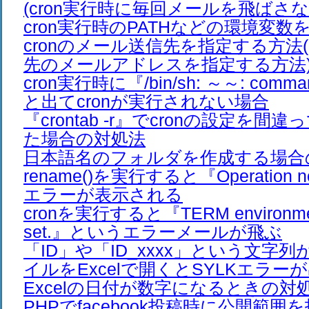
(cron実行時に毎回メールを飛ばさな
cron実行時のPATHなどの環境変
cronのメール送信先を指定する方法(
先のメールアドレスを指定する方法
cron実行時に『/bin/sh: ～～: comman
と出てcronが実行されない場合
『crontab -r』でcronの設定を
た場合の対処法
日本語名のフォルダを作成する場合
rename()を実行すると『Operation no
エラーが表示される
cronを実行すると『TERM environment 
set.』というエラーメールが飛ぶ
「ID」や「ID_xxxx」という文字列
イルをExcelで開くとSYLKエラー
Excelの日付が数字になるときの対
PHPでfacebook投稿時に公開範