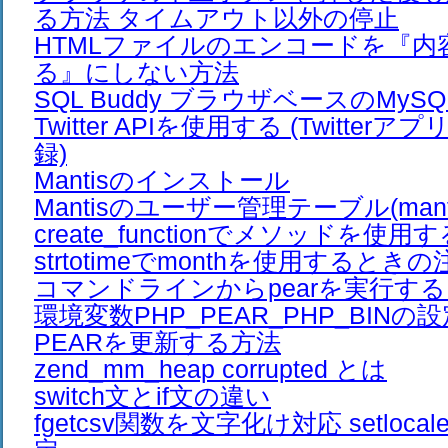
る方法 タイムアウト以外の停止
HTMLファイルのエンコードを『内
る』にしない方法
SQL Buddy ブラウザベースのMy
Twitter APIを使用する (Twitte
録)
Mantisのインストール
Mantisのユーザー管理テーブル(mantis_
create_functionでメソッドを使用
strtotimeでmonthを使用するとき
コマンドラインからpearを実行す
環境変数PHP_PEAR_PHP_BINの
PEARを更新する方法
zend_mm_heap corrupted とは
switch文とif文の違い
fgetcsv関数を文字化け対応 setloc