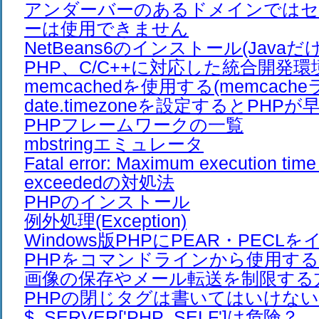
アンダーバーのあるドメインでは
ーは使用できません
NetBeans6のインストール(Javaだ
PHP、C/C++に対応した統合開発環
memcachedを使用する(memcach
date.timezoneを設定するとPHP
PHPフレームワークの一覧
mbstringエミュレータ
Fatal error: Maximum execution time
exceededの対処法
PHPのインストール
例外処理(Exception)
Windows版PHPにPEAR・PEC
PHPをコマンドラインから使用す
画像の保存やメール転送を制限する
PHPの閉じタグは書いてはいけない
$_SERVER['PHP_SELF']は危険？