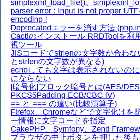
simplexml_load_file()、simplexml_lo
parser error : Input is not proper UTF
encoding !
Deprecatedエラーを消す方法 (php.ini
Cactiのインストール RRDTool
視ツール
JISコードでstrlenの文字数が合わ
とstrlenの文字数が異なる)
echoしても文字は表示されないのに、e
にならない
[暗号化]ブロック暗号とは(AES/DES/Bl
PKCS5Padding ECB/CBC IV)
== と === の違い(比較演算子)
Firefox、Chromeなどで文字化け
ー情報に文字コードを指定
CakePHP、Symfony、Zend Frame
ブラウザの中止ボタンを押した後も