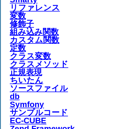
リファレンス
変数
修飾子
組み込み関数
カスタム関数
定数
クラス変数
クラスメソッド
正規表現
ちいたん
ソースファイル
db
Symfony
サンプルコード
EC-CUBE
Zend Framework