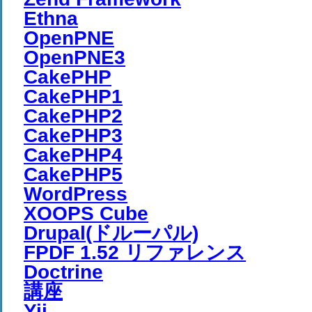
Ethna
OpenPNE
OpenPNE3
CakePHP
CakePHP1
CakePHP2
CakePHP3
CakePHP4
CakePHP5
WordPress
XOOPS Cube
Drupal(ドルーパル)
FPDF 1.52 リファレンス
Doctrine
講座
Yii