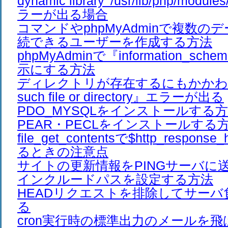
dynamic library '/usr/lib/php/modul
ラーが出る場合
コマンドやphpMyAdminで複数の
続できるユーザーを作成する方法
phpMyAdminで『information_s
示にする方法
ディレクトリが存在するにもかかわ
such file or directory』エラーが出る
PDO_MYSQLをインストールする
PEAR・PECLをインストールする
file_get_contentsで$http_respon
るときの注意点
サイトの更新情報をPINGサーバに
インクルードパスを設定する方法
HEADリクエストを排除してサーバ
る
cron実行時の標準出力のメールを