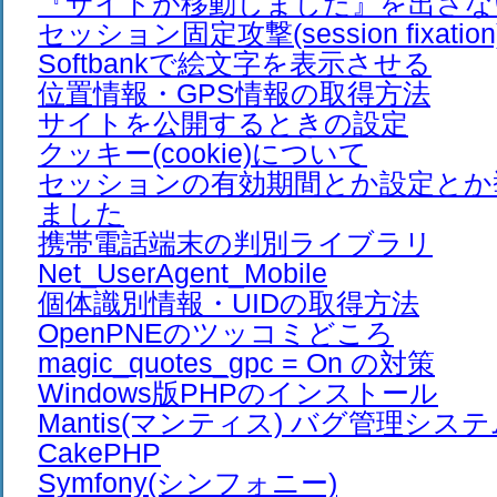
『サイトが移動しました』を出さな
セッション固定攻撃(session fixation
Softbankで絵文字を表示させる
位置情報・GPS情報の取得方法
サイトを公開するときの設定
クッキー(cookie)について
セッションの有効期間とか設定とか
ました
携帯電話端末の判別ライブラリ
Net_UserAgent_Mobile
個体識別情報・UIDの取得方法
OpenPNEのツッコミどころ
magic_quotes_gpc = On の対策
Windows版PHPのインストール
Mantis(マンティス) バグ管理シス
CakePHP
Symfony(シンフォニー)