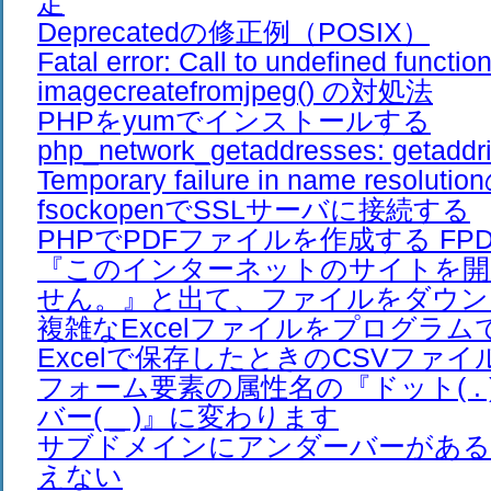
定
Deprecatedの修正例（POSIX）
Fatal error: Call to undefined functio
imagecreatefromjpeg() の対処法
PHPをyumでインストールする
php_network_getaddresses: getaddrin
Temporary failure in name resolut
fsockopenでSSLサーバに接続する
PHPでPDFファイルを作成する FPDF 
『このインターネットのサイトを開
せん。』と出て、ファイルをダウン
複雑なExcelファイルをプログラ
Excelで保存したときのCSVファイ
フォーム要素の属性名の『ドット( .
バー( _ )』に変わります
サブドメインにアンダーバーがある
えない