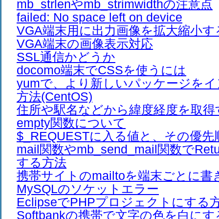
mb_strlenやmb_strimwidthの注意点
failed: No space left on device
VGA端末用に出力画像を拡大縮小す
VGA端末の画像表示対応
SSL通信かどうか
docomo端末でCSSを使うには
yumで、より新しいパッケージを
方法(CentOS)
住所や駅名などから緯度経度を取得
empty関数について
$_REQUESTに入る値と、その優先
mail関数やmb_send_mail関数でRet
する方法
携帯サイトのmailtoを端末ごとに
MySQLのソケットエラー
EclipseでPHPプロジェクトにする
Softbankの携帯で文字の色を白に