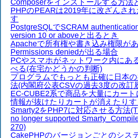
Composerをインストールする方法
PHPのPEARは2019年に改ざん
す
PostgreSQLでSCRAM authentication 
version 10 or aboveと出るとき
Apacheで所有権や書き込み権限が
Permissions deniedが出る場合
PCやスマホがネットワーク内にあ
べる(在宅かどうかの判断)
プログラムでもっとも正確に日本の
法(内閣府公表CSVの過去3度の改訂
EC-CUBE2系で商品を大量にカー
情報が抜けたりカートが消えたりす
Smarty2をPHP7に対応させる方法(The /e
no longer supported Smarty_Compiler
270)
CakePHPのバージョンごとのシス