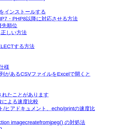
ECLをインストールする
)をPHP7・PHP8以降に対応させる方法
優先順位
る正しい方法
ELECTする方法
仕様
字列があるCSVファイルをExcelで開くと
んされたことがあります
数による速度比較
ヒアドキュメント、echo/printの速度比
function imagecreatefromjpeg() の対処法