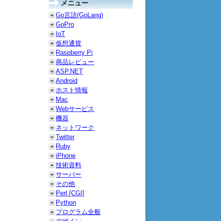
メニュー
Go言語(GoLang)
GoPro
IoT
仮想通貨
Raspberry Pi
商品レビュー
ASP.NET
Android
ホスト情報
Mac
Webサービス
機器
ネットワーク
Twitter
Ruby
iPhone
技術資料
サーバー
その他
Perl [CGI]
Python
プログラム全般