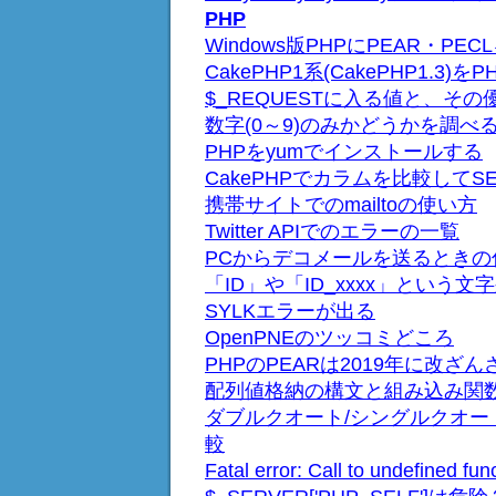
PHP
Windows版PHPにPEAR・P
CakePHP1系(CakePHP1.3
$_REQUESTに入る値と、その
数字(0～9)のみかどうかを調べ
PHPをyumでインストールする
CakePHPでカラムを比較してS
携帯サイトでのmailtoの使い方
Twitter APIでのエラーの一覧
PCからデコメールを送るときの
「ID」や「ID_xxxx」という文
SYLKエラーが出る
OpenPNEのツッコミどころ
PHPのPEARは2019年に改ざ
配列値格納の構文と組み込み関
ダブルクオート/シングルクオート/
較
Fatal error: Call to undefined 