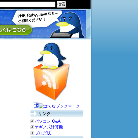
リンク
パソコン Q&A
オギノ式計算機
ブログ版