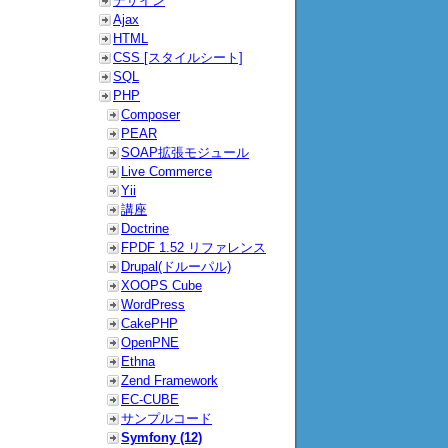
デザイン
Ajax
HTML
CSS [スタイルシート]
SQL
PHP
Composer
PEAR
SOAP拡張モジュール
Live Commerce
Yii
講座
Doctrine
FPDF 1.52 リファレンス
Drupal(ドルーパル)
XOOPS Cube
WordPress
CakePHP
OpenPNE
Ethna
Zend Framework
EC-CUBE
サンプルコード
Symfony (12)