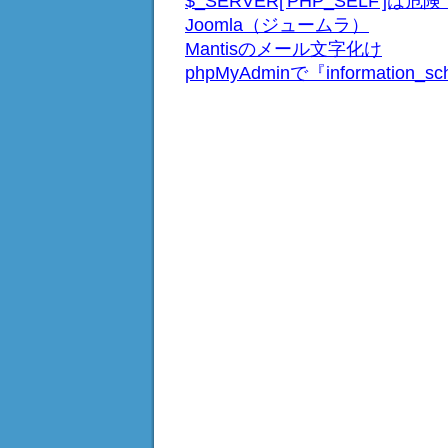
$_SERVER['PHP_SELF']は危険
Joomla（ジュームラ）
Mantisのメール文字化け
phpMyAdminで『informati