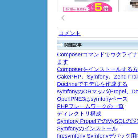
コメント
関連記事
Composerコマンドでウクラ
ます
Composerをインストールする
CakePHP、Symfony、Zend Fr
Doctrineでモデルを作成する
symfonyのORマッパ(Propel、Doct
OpenPNE3はsymfonyベース
PHPフレームワークの一覧
ディレクトリ構成
Symfony PropelでのMySQL
Symfonyのインストール
firesymfony Symfonyデバック用Fi