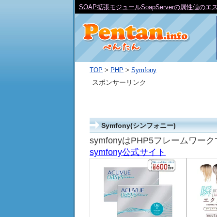
64bit版か32bit版のどちらかを調べる方法
TOP
>
PHP
>
Symfony
スポンサーリンク
Symfony(シンフォニー)
symfonyはPHP5フレームワー
symfony公式サイト