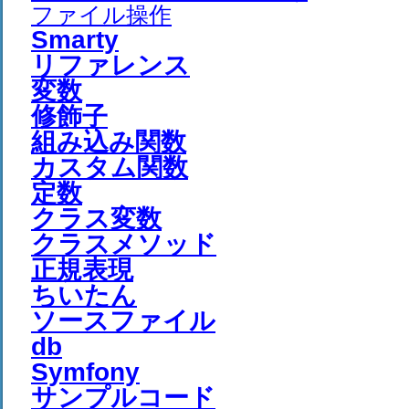
ファイル操作
Smarty
リファレンス
変数
修飾子
組み込み関数
カスタム関数
定数
クラス変数
クラスメソッド
正規表現
ちいたん
ソースファイル
db
Symfony
サンプルコード