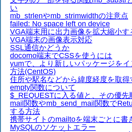
い
mb_strlenやmb_strimwidthの注意点
failed: No space left on device
VGA端末用に出力画像を拡大縮小す
VGA端末の画像表示対応
SSL通信かどうか
docomo端末でCSSを使うには
yumで、より新しいパッケージを
方法(CentOS)
住所や駅名などから緯度経度を取得
empty関数について
$_REQUESTに入る値と、その優先
mail関数やmb_send_mail関数でRet
する方法
携帯サイトのmailtoを端末ごとに
MySQLのソケットエラー