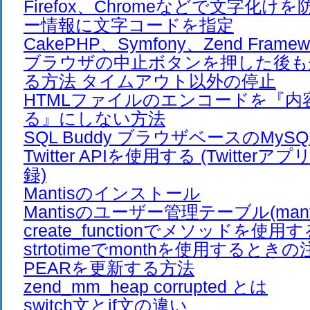
Firefox、Chromeなどで文字化け
ー情報に文字コードを指定
CakePHP、Symfony、Zend Frame
ブラウザの中止ボタンを押した後も
る方法 タイムアウト以外の停止
HTMLファイルのエンコードを『内
る』にしない方法
SQL Buddy ブラウザベースのMy
Twitter APIを使用する (Twitte
録)
Mantisのインストール
Mantisのユーザー管理テーブル(mantis_
create_functionでメソッドを使用
strtotimeでmonthを使用するとき
PEARを更新する方法
zend_mm_heap corrupted とは
switch文とif文の違い