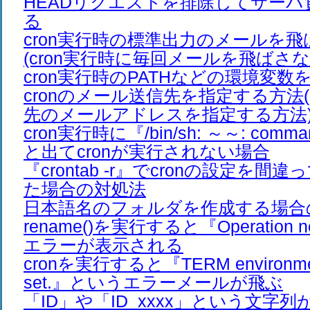
HEADリクエストを排除してサーバ
る
cron実行時の標準出力のメールを
(cron実行時に毎回メールを飛ばさな
cron実行時のPATHなどの環境変
cronのメール送信先を指定する方法(
先のメールアドレスを指定する方法
cron実行時に『/bin/sh: ～～: comman
と出てcronが実行されない場合
『crontab -r』でcronの設定を
た場合の対処法
日本語名のフォルダを作成する場合
rename()を実行すると『Operation no
エラーが表示される
cronを実行すると『TERM environment 
set.』というエラーメールが飛ぶ
「ID」や「ID_xxxx」という文字列