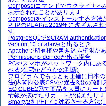
Composerコマンドでウクライナ
表示されたことがあります
Composerをインストールする方法
PHPのPEARは2019年に改ざん
す
PostgreSQLでSCRAM authentication 
version 10 or aboveと出るとき
Apacheで所有権や書き込み権限が
Permissions deniedが出る場合
PCやスマホがネットワーク内にあ
べる(在宅かどうかの判断)
プログラムでもっとも正確に日本の
法(内閣府公表CSVの過去3度の改訂
EC-CUBE2系で商品を大量にカー
情報が抜けたりカートが消えたりす
Smarty2をPHP7に対応させる方法(The /e