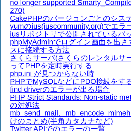
no longer supported Smarty_Compiler
270)
CakePHPのバージョンごとのシス
yumのius(iuscommunity.org)
iusリポジトリで公開されているパ
phpMyAdminでログイン画面を出
スに接続する方法
さくらサーバ(さくらのレンタルサーバ
ってPHPを定時実行する
php.ini が見つからない時
PHPでMySQLなどにPDO接続をすると、
find driverのエラーが出る場合
PHP Strict Standards: Non-stati
の対処法
mb_send_mail、mb_encode_mim
けのまとめ(半角カタカナなど)
Twitter APIでのエラーの一覧