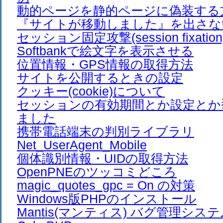
動的ページを静的ページに偽装する
『サイトが移動しました』を出さな
セッション固定攻撃(session fixation
Softbankで絵文字を表示させる
位置情報・GPS情報の取得方法
サイトを公開するときの設定
クッキー(cookie)について
セッションの有効期間とか設定とか
ました
携帯電話端末の判別ライブラリ
Net_UserAgent_Mobile
個体識別情報・UIDの取得方法
OpenPNEのツッコミどころ
magic_quotes_gpc = On の対策
Windows版PHPのインストール
Mantis(マンティス) バグ管理シス