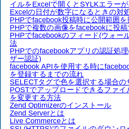
イルをExcelで開くとSYLKエラー
Excelの日付が数字になるときの対
PHPでfacebook投稿時に公開範
PHPで複数の画像をfacebookに投
PHPでfacebookのフィード(ウォ
法
PHPでのfacebookアプリの認証処理
ザー認証)
facebook APIを使用する時にfaceb
を登録するまでの流れ
SELECTタグで色を選択する場合
POSTでアップロードできるファ
を変更する方法
Zend Optimizerのインストール
Zend Serverとは
Live Commerceとは
SSL(HTTPS)でファイルのダウン