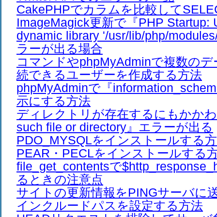
CakePHPでカラムを比較してSEL
ImageMagick更新で『PHP Startup: Un
dynamic library '/usr/lib/php/modul
ラーが出る場合
コマンドやphpMyAdminで複数の
続できるユーザーを作成する方法
phpMyAdminで『information_s
示にする方法
ディレクトリが存在するにもかかわ
such file or directory』エラーが出る
PDO_MYSQLをインストールする
PEAR・PECLをインストールする
file_get_contentsで$http_respon
るときの注意点
サイトの更新情報をPINGサーバに
インクルードパスを設定する方法