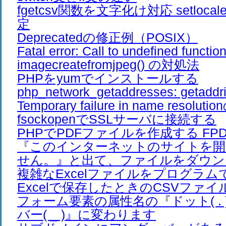
fgetcsv関数を文字化け対応 setloc
定
Deprecatedの修正例（POSIX）
Fatal error: Call to undefined functio
imagecreatefromjpeg() の対処法
PHPをyumでインストールする
php_network_getaddresses: getaddrin
Temporary failure in name resolut
fsockopenでSSLサーバに接続する
PHPでPDFファイルを作成する FPDF 
『このインターネットのサイトを開
せん。』と出て、ファイルをダウン
複雑なExcelファイルをプログラ
Excelで保存したときのCSVファイ
フォーム要素の属性名の『ドット( .
バー( _ )』に変わります