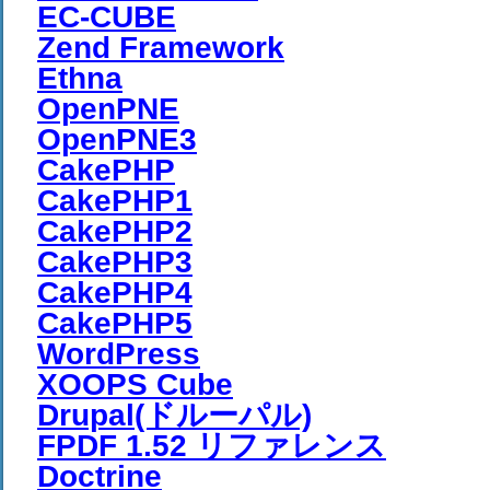
EC-CUBE
Zend Framework
Ethna
OpenPNE
OpenPNE3
CakePHP
CakePHP1
CakePHP2
CakePHP3
CakePHP4
CakePHP5
WordPress
XOOPS Cube
Drupal(ドルーパル)
FPDF 1.52 リファレンス
Doctrine