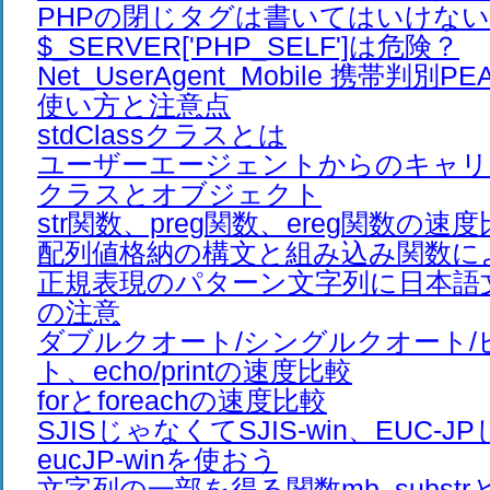
PHPの閉じタグは書いてはいけない
$_SERVER['PHP_SELF']は危険？
Net_UserAgent_Mobile 携帯判
使い方と注意点
stdClassクラスとは
ユーザーエージェントからのキャリ
クラスとオブジェクト
str関数、preg関数、ereg関数の速
配列値格納の構文と組み込み関数に
正規表現のパターン文字列に日本語
の注意
ダブルクオート/シングルクオート/
ト、echo/printの速度比較
forとforeachの速度比較
SJISじゃなくてSJIS-win、EUC-
eucJP-winを使おう
文字列の一部を得る関数mb_substrとm