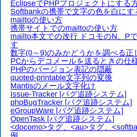
EclipseでPHPプロジェクトにする
Softbankの携帯で文字の色を白に
mailtoの使い方
携帯サイトでのmailtoの使い方
mailto本文での改行 ドコモのN、
す
数字(0～9)のみかどうかを調べる正
PCからデコメールを送るときの仕
PHPのバージョン表記の隠蔽
quoted-printable文字列の変換
Mantisのメール文字化け
Issue-Tracker [バグ追跡システム]
phpBugTracker [バグ追跡システム]
eGroupWare [バグ追跡システム]
OpenTask [バグ追跡システム]
<docomo>タグ、<au>タグ、<soft
例