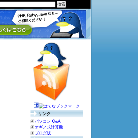
リンク
パソコン Q&A
オギノ式計算機
ブログ版