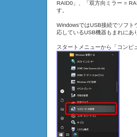
RAID0」、「双方向ミラー = R
す。
WindowsではUSB接続でソフ
応しているUSB機器もまれにあ
スタートメニューから「コンピ