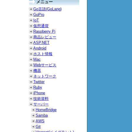
メニュー
Go言語(GoLang)
GoPro
IoT
仮想通貨
Raspberry Pi
商品レビュー
ASP.NET
Android
ホスト情報
Mac
Webサービス
機器
ネットワーク
Twitter
Ruby
iPhone
技術資料
サーバー
HomeBridge
Samba
AWS
Git