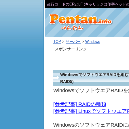
改行コードのCRとLF (キャリッジは印字ヘッド
TOP
>
サーバー
>
Windows
スポンサーリンク
WindowsでソフトウエアRAIDを
RAID5)
WindowsでソフトウエアRAI
[参考記事] RAIDの種類
[参考記事] Linuxでソフトウ
WindowsのソフトウェアRAI