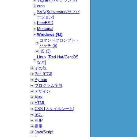
Vagrant(ベイグラント)
cron
SVN(Subversion/サブバ
ージョン)
FreeBSD
Mercurial
Windows (43)
コマンドプロンプト・
バッチ (6)
IIS (3)
Linux [Red Hat/CentOS
など]
その他
Perl [CGI]
Python
プログラム全般
デザイン
Ajax
HTML
CSS [スタイルシート]
SQL
PHP
携帯
JavaScript