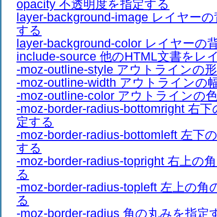
opacity 不透明度を指定する
layer-background-image レ
する
layer-background-color レ
include-source 他のHTML文書
-moz-outline-style アウトライ
-moz-outline-width アウトライ
-moz-outline-color アウトライ
-moz-border-radius-bottomrig
定する
-moz-border-radius-bottomle
する
-moz-border-radius-topright
る
-moz-border-radius-topleft 
る
-moz-border-radius 角の丸みを指