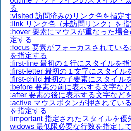
outline アウトラインのスタイル
る
:visited 訪問済みのリンク色を指定
:link リンク色（未訪問リンク）を
:hover 要素にマウスが重なった
定する
:focus 要素がフォーカスされて
を指定する
:first-line 最初の１行にスタイル
:first-letter 最初の１文字にスタ
:first-child 最初の子要素にスタ
:before 要素の前に表示する文字
:after 要素の後に表示する文字な
:active マウスボタンが押されて
を指定する
!important 指定されたスタイルを
widows 最低限必要な行数を指定