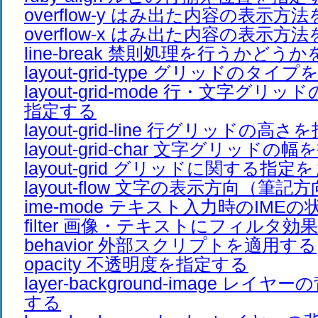
overflow-y はみ出た内容の表示方
overflow-x はみ出た内容の表示方
line-break 禁則処理を行うかどう
layout-grid-type グリッドのタイ
layout-grid-mode 行・文字グ
指定する
layout-grid-line 行グリッドの高
layout-grid-char 文字グリッドの
layout-grid グリッドに関する指
layout-flow 文字の表示方向（筆
ime-mode テキスト入力時のIME
filter 画像・テキストにフィルタ効
behavior 外部スクリプトを適用する
opacity 不透明度を指定する
layer-background-image レ
する