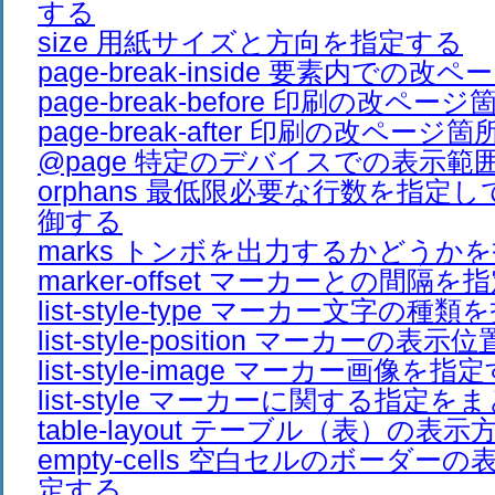
する
size 用紙サイズと方向を指定する
page-break-inside 要素内での
page-break-before 印刷の改ペ
page-break-after 印刷の改ペー
@page 特定のデバイスでの表示範
orphans 最低限必要な行数を指定
御する
marks トンボを出力するかどうか
marker-offset マーカーとの間隔
list-style-type マーカー文字の種
list-style-position マーカーの
list-style-image マーカー画像を指
list-style マーカーに関する指定
table-layout テーブル（表）の
empty-cells 空白セルのボーダ
定する