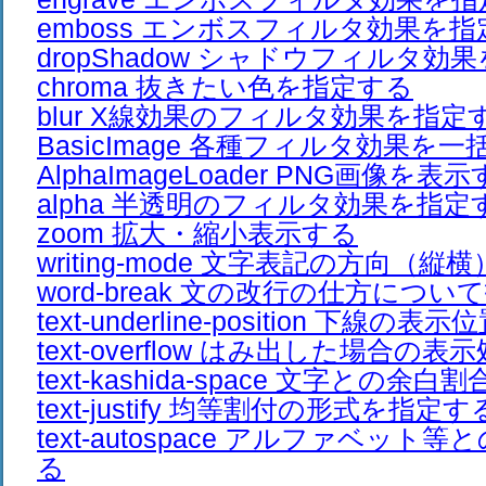
emboss エンボスフィルタ効果を
dropShadow シャドウフィルタ効
chroma 抜きたい色を指定する
blur X線効果のフィルタ効果を指定
BasicImage 各種フィルタ効果を
AlphaImageLoader PNG画像を表
alpha 半透明のフィルタ効果を指定
zoom 拡大・縮小表示する
writing-mode 文字表記の方向（
word-break 文の改行の仕方につ
text-underline-position 下線
text-overflow はみ出した場合の
text-kashida-space 文字との余
text-justify 均等割付の形式を指定す
text-autospace アルファベッ
る