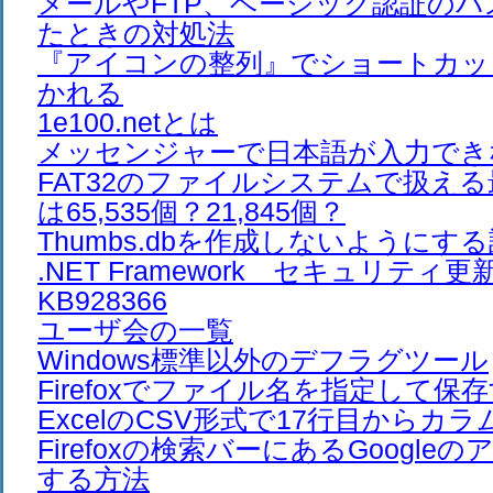
メールやFTP、ベーシック認証の
たときの対処法
『アイコンの整列』でショートカッ
かれる
1e100.netとは
メッセンジャーで日本語が入力でき
FAT32のファイルシステムで扱え
は65,535個？21,845個？
Thumbs.dbを作成しないようにす
.NET Framework セキュリテ
KB928366
ユーザ会の一覧
Windows標準以外のデフラグツール
Firefoxでファイル名を指定して保
ExcelのCSV形式で17行目からカ
Firefoxの検索バーにあるGoogl
する方法