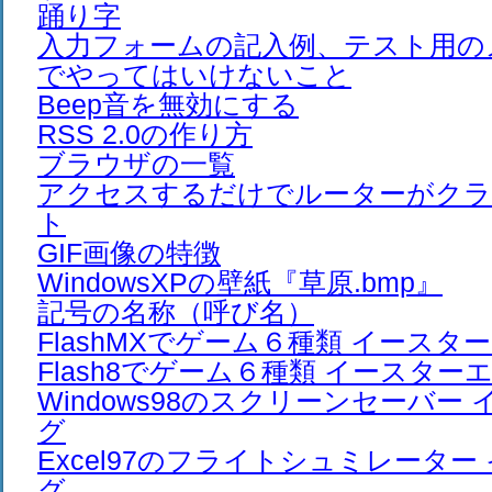
踊り字
入力フォームの記入例、テスト用の
でやってはいけないこと
Beep音を無効にする
RSS 2.0の作り方
ブラウザの一覧
アクセスするだけでルーターがク
ト
GIF画像の特徴
WindowsXPの壁紙『草原.bmp』
記号の名称（呼び名）
FlashMXでゲーム６種類 イースタ
Flash8でゲーム６種類 イースター
Windows98のスクリーンセーバー
グ
Excel97のフライトシュミレーター
グ