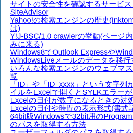
サイトの安全性を確認するサービス M
SiteAdvisor
Yahoo!の検索エンジンの歴史(Inktomi C
は)
Y!J-BSC/1.0 crawlerの挙動(ペ
みに来る)
Windows8でOutlook ExpressやW
WindowsLiveメールのデータを移
いろんな検索エンジンのウェブマス
覧
「ID」や「ID_xxxx」という文字列
イルをExcelで開くとSYLKエラー
Excelの日付が数字になるときの対
Excelの日付や時間の表示形式(書式
64bit版Windowsで32bit用のProgra
のパスを取得する方法
ユーザーフォルダのパスを取得する