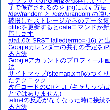
ブラウザでJPG画像を保存しようとする
子で保存されるのを.jpgに戻す方法
/dev/random と /dev/urandom の違
破損したストレージからのデータ復
glibcを更新するとdateコマンド
応します
ata1.00: SRST failed(errno=-16)
Googleカレンダーの共有の予定をiP
る方法
Googleアカウントのプロフィール
法
サイトマップ(sitemap.xml)の
たテクニック
改行コードのCRとLF (キャリッジ
とではありません)
telnetの反応がなくなった時に接
る方法