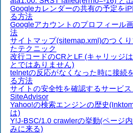
ata1.00: SRST failed(errno=-16)
Googleカレンダーの共有の予定をiP
る方法
Googleアカウントのプロフィール
法
サイトマップ(sitemap.xml)の
たテクニック
改行コードのCRとLF (キャリッジ
とではありません)
telnetの反応がなくなった時に接
る方法
サイトの安全性を確認するサービス M
SiteAdvisor
Yahoo!の検索エンジンの歴史(Inktomi C
は)
Y!J-BSC/1.0 crawlerの挙動(ペ
みに来る)