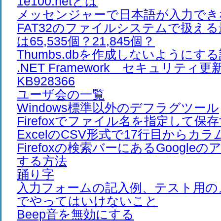
1e100.netとは
メッセンジャーで日本語が入力でき
FAT32のファイルシステムで扱え
は65,535個？21,845個？
Thumbs.dbを作成しないようにす
.NET Framework セキュリテ
KB928366
ユーザ会の一覧
Windows標準以外のデフラグツール
Firefoxでファイル名を指定して保
ExcelのCSV形式で17行目からカ
Firefoxの検索バーにあるGoogl
する方法
踊り字
入力フォームの記入例、テスト用の
でやってはいけないこと
Beep音を無効にする