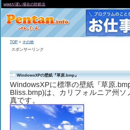
wgetが遅い場合の対処法
TOP
>
その他
スポンサーリンク
WindowsXPの壁紙『草原.bmp』
WindowsXPに標準の壁紙『草原.b
Bliss.bmp)は、カリフォルニア
真です。