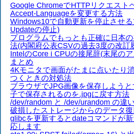
Google ChromeでHTTPリクエ
Accept-Languageを変更する方法
Windows10で自動更新を停止させる方
Updateの停止)
プログラムでもっとも正確に日本の
法(内閣府公表CSVの過去3度の改訂
IntelのCore i CPUの接尾辞(末尾
まとめ
4Kモニタで画面がたまに点いたり
つくときの対処法
ブラウザでJPG画像を保存しようとする
子で保存されるのを.jpgに戻す方法
/dev/random と /dev/urandom の違
破損したストレージからのデータ復
glibcを更新するとdateコマンド
応します