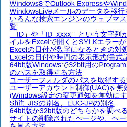
Windows8でOutlook ExpressやW
WindowsLiveメールのデータを移
いろんな検索エンジンのウェブマス
覧
「ID」や「ID_xxxx」という文字列
イルをExcelで開くとSYLKエラー
Excelの日付が数字になるときの対
Excelの日付や時間の表示形式(書式
64bit版Windowsで32bit用のProgra
のパスを取得する方法
ユーザーフォルダのパスを取得する
ユーザーアカウント制御(UAC)を
(Windows設定の変更通知を無効にす
Shift_JISの別名、EUC-JPの別名
64bit版か32bit版のどちらかを調べ
サイトの削除されたページや、ペー
を見る方法