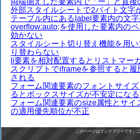
両端揃えした要素内で「ー」と直後
外部スタイルシートで2バイト文字
テーブル内にあるlabel要素内の文
overflow:auto;を使用した要素
効かない
スタイルシート切り替え機能を用い
り替わらない
li要素を相対配置するとリストマー
スクリプトでiframeを参照すると
される
フォーム関連要素のフォントサイズ
るとボックスサイズが不安定になる
フォーム関連要素のsize属性とサ
の適用優先順位が不正
このページはリンクフリーです。