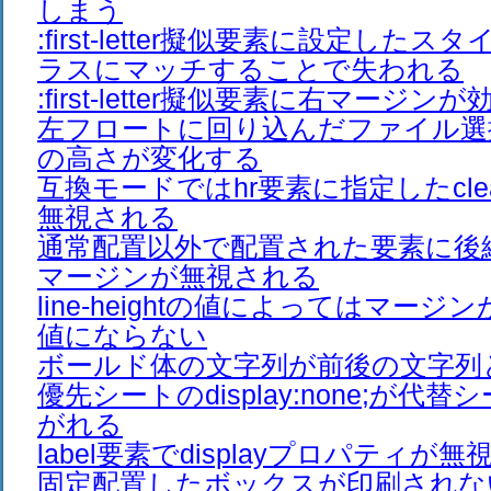
しまう
:first-letter擬似要素に設定した
ラスにマッチすることで失われる
:first-letter擬似要素に右マージン
左フロートに回り込んだファイル選
の高さが変化する
互換モードではhr要素に指定したcl
無視される
通常配置以外で配置された要素に後
マージンが無視される
line-heightの値によってはマー
値にならない
ボールド体の文字列が前後の文字列
優先シートのdisplay:none;が代
がれる
label要素でdisplayプロパティが
固定配置したボックスが印刷されな