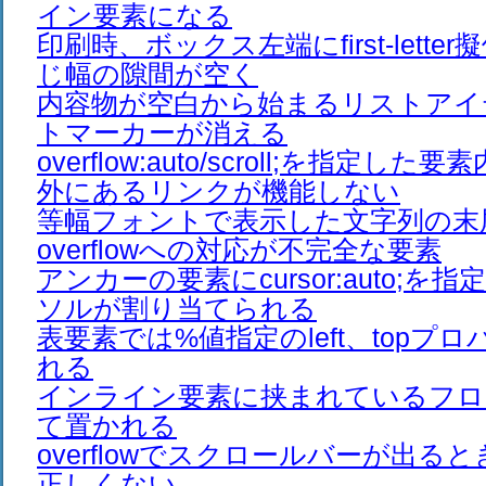
イン要素になる
印刷時、ボックス左端にfirst-lett
じ幅の隙間が空く
内容物が空白から始まるリストアイ
トマーカーが消える
overflow:auto/scroll;を指定し
外にあるリンクが機能しない
等幅フォントで表示した文字列の末
overflowへの対応が不完全な要素
アンカーの要素にcursor:auto;を
ソルが割り当てられる
表要素では%値指定のleft、topプ
れる
インライン要素に挟まれているフロ
て置かれる
overflowでスクロールバーが出る
正しくない