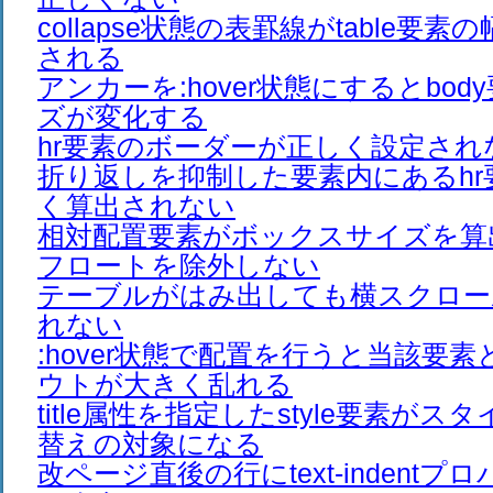
collapse状態の表罫線がtable要
される
アンカーを:hover状態にするとbo
ズが変化する
hr要素のボーダーが正しく設定され
折り返しを抑制した要素内にあるhr
く算出されない
相対配置要素がボックスサイズを算
フロートを除外しない
テーブルがはみ出しても横スクロー
れない
:hover状態で配置を行うと当該要
ウトが大きく乱れる
title属性を指定したstyle要素が
替えの対象になる
改ページ直後の行にtext-indent