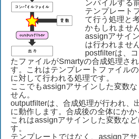
ンパイルする
テンプレート
て行う処理と
かもしれませ
assignアサ
は行われませ
postfilte
たファイルがSmartyの合成処理さ
す。これはテンプレートファイルのSm
に対して行われる処理です。
ここでもassignアサインした変数
せん。
outputfilterは、合成処理が行わ
に動作します。合成後の全体にかか
これはassignアサインした変数な
す。
テンプレートではなく、assignア