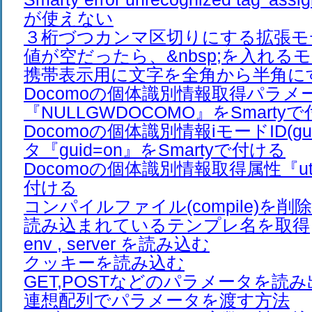
が使えない
３桁づつカンマ区切りにする拡張モ
値が空だったら、&nbsp;を入れる
携帯表示用に文字を全角から半角に
Docomoの個体識別情報取得パラメ
『NULLGWDOCOMO』をSmarty
Docomoの個体識別情報iモードID(g
タ『guid=on』をSmartyで付ける
Docomoの個体識別情報取得属性『utn
付ける
コンパイルファイル(compile)を
読み込まれているテンプレ名を取得
env , server を読み込む
クッキーを読み込む
GET,POSTなどのパラメータを読
連想配列でパラメータを渡す方法