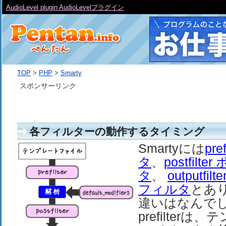
AudioLevel plugin AudioLevelプラグイン
TOP
>
PHP
>
Smarty
スポンサーリンク
各フィルターの動作するタイミング
Smartyには
pr
タ
、
postfilt
タ
、
outputf
フィルタ
とあ
違いはなんで
prefilter