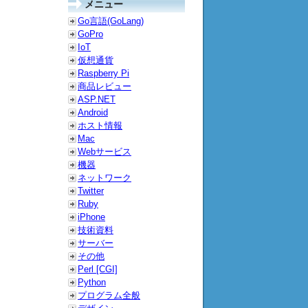
メニュー
Go言語(GoLang)
GoPro
IoT
仮想通貨
Raspberry Pi
商品レビュー
ASP.NET
Android
ホスト情報
Mac
Webサービス
機器
ネットワーク
Twitter
Ruby
iPhone
技術資料
サーバー
その他
Perl [CGI]
Python
プログラム全般