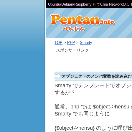
プログラムでもっとも正確に日本の祝日を求める方
TOP
>
PHP
>
Smarty
スポンサーリンク
オブジェクトのメンバ変数を読み込む
Smarty でテンプレートでオ
するか？
通常、php では $object->h
Smarty でも同じように
{$object->hensu} の