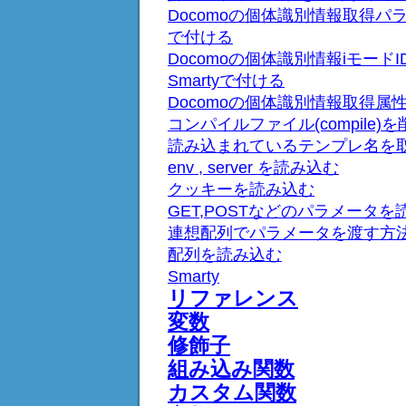
Docomoの個体識別情報取得パラメ
で付ける
Docomoの個体識別情報iモードID
Smartyで付ける
Docomoの個体識別情報取得属性『
コンパイルファイル(compile)
読み込まれているテンプレ名を
env , server を読み込む
クッキーを読み込む
GET,POSTなどのパラメータを
連想配列でパラメータを渡す方
配列を読み込む
Smarty
リファレンス
変数
修飾子
組み込み関数
カスタム関数