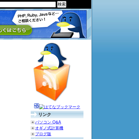
リンク
パソコン Q&A
オギノ式計算機
ブログ版