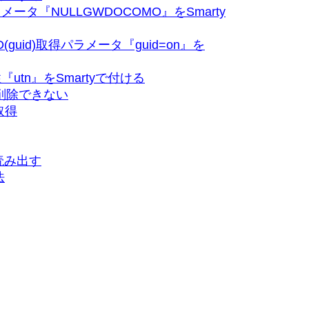
ータ『NULLGWDOCOMO』をSmarty
(guid)取得パラメータ『guid=on』を
utn』をSmartyで付ける
を削除できない
取得
読み出す
法