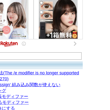
e modifier is no longer supported
 270)
 tag 'assign' 組み込み関数が使えない
ング
張モディファー
れるモディファー
角にする