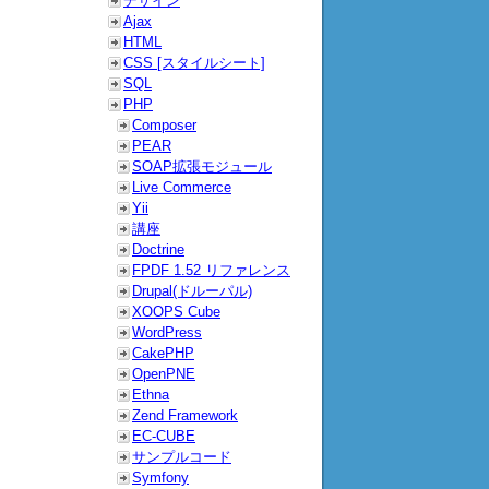
デザイン
Ajax
HTML
CSS [スタイルシート]
SQL
PHP
Composer
PEAR
SOAP拡張モジュール
Live Commerce
Yii
講座
Doctrine
FPDF 1.52 リファレンス
Drupal(ドルーパル)
XOOPS Cube
WordPress
CakePHP
OpenPNE
Ethna
Zend Framework
EC-CUBE
サンプルコード
Symfony