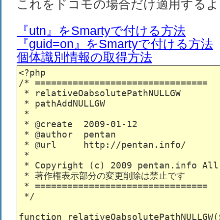
これをドコモの場合だけ適用するよ
『utn』をSmartyで付ける方法
『guid=on』をSmartyで付ける方法
個体識別情報の取得方法
<?php

/* ================================

 * relativeOabsolutePathNULLGW

 * pathAddNULLGW

 *

 * @create  2009-01-12

 * @author  pentan

 * @url     http://pentan.info/

 *

 * Copyright (c) 2009 pentan.info All
 * 著作権表示部分の変更削除は禁止です

 * ================================

 */

function relativeOabsolutePathNULLGW($