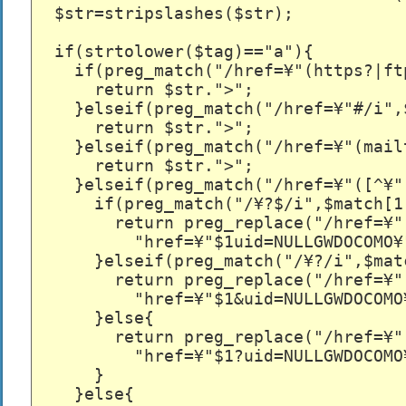
  $str=stripslashes($str);

  if(strtolower($tag)=="a"){

    if(preg_match("/href=¥"(https?|ft
      return $str.">";

    }elseif(preg_match("/href=¥"#/i",$
      return $str.">";

    }elseif(preg_match("/href=¥"(mail
      return $str.">";

    }elseif(preg_match("/href=¥"([^¥"
      if(preg_match("/¥?$/i",$match[1
        return preg_replace("/href=¥"(
          "href=¥"$1uid=NULLGWDOCOMO¥"
      }elseif(preg_match("/¥?/i",$matc
        return preg_replace("/href=¥"(
          "href=¥"$1&uid=NULLGWDOCOMO¥
      }else{

        return preg_replace("/href=¥"(
          "href=¥"$1?uid=NULLGWDOCOMO¥
      }

    }else{
