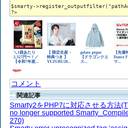
$smarty->register_outputfilter("pathAd
コメント
関連記事
Smarty2をPHP7に対応させる方法(The /e
no longer supported Smarty_Compiler
270)