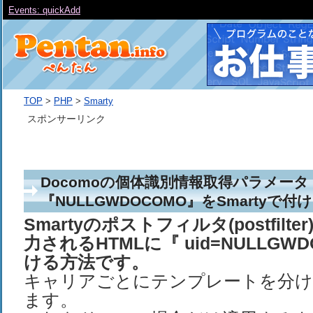
Events: quickAdd
TOP
>
PHP
>
Smarty
スポンサーリンク
Docomoの個体識別情報取得パラメータ
『NULLGWDOCOMO』をSmartyで付
Smartyのポストフィルタ(postfilt
力されるHTMLに『 uid=NULLGW
ける方法です。
キャリアごとにテンプレートを分け
ます。