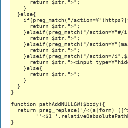
      return $str.">";

    }

  }else{

    if(preg_match("/action=¥"(https?|
      return $str.">";

    }elseif(preg_match("/action=¥"#/i"
      return $str.">";

    }elseif(preg_match("/action=¥"(ma
      return $str.">";

    }elseif(preg_match("/action=/i",$s
      return $str."><input type=¥"hid
    }else{

      return $str.">";

    }

  }

}

function pathAddNULLGW($body){

  return preg_replace("/<(a|form) ([^>
        "'<$1 '.relativeOabsolutePath
}
