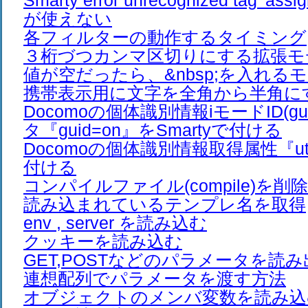
Smarty error unrecognized tag '
が使えない
各フィルターの動作するタイミング
３桁づつカンマ区切りにする拡張モ
値が空だったら、&nbsp;を入れる
携帯表示用に文字を全角から半角に
Docomoの個体識別情報iモードID(g
タ『guid=on』をSmartyで付ける
Docomoの個体識別情報取得属性『utn
付ける
コンパイルファイル(compile)を
読み込まれているテンプレ名を取得
env , server を読み込む
クッキーを読み込む
GET,POSTなどのパラメータを読
連想配列でパラメータを渡す方法
オブジェクトのメンバ変数を読み込