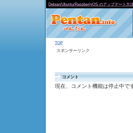
Debian/Ubuntu/RaspberryOS のアップ
TOP
スポンサーリンク
コメント
現在、コメント機能は停止中で