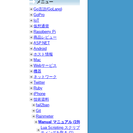
メニュー
Go言語(GoLang)
GoPro
IoT
仮想通貨
Raspberry Pi
商品レビュー
ASP.NET
Android
ホスト情報
Mac
Webサービス
機器
ネットワーク
Twitter
Ruby
iPhone
技術資料
fail2ban
Git
Rainmeter
Manual マニュアル (19)
Lua Scripting スクリプ
ティングを取る (1)