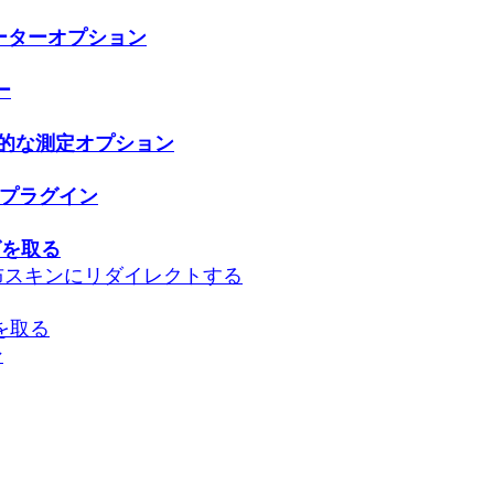
 一般メーターオプション
ー
ns 一般的な測定オプション
予定のプラグイン
ングを取る
-skins 配布スキンにリダイレクトする
グを取る
ン