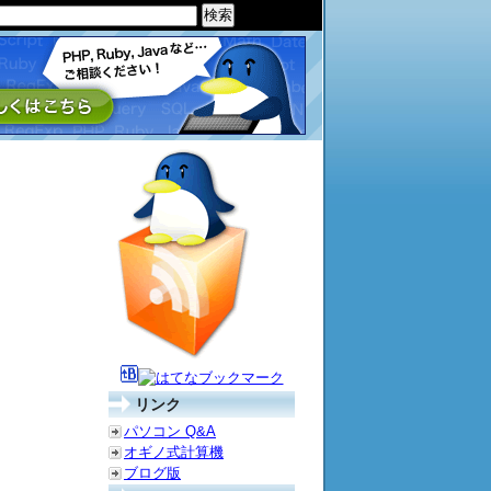
リンク
パソコン Q&A
オギノ式計算機
ブログ版