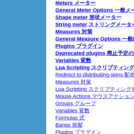
Meters メーター
General Meter Options
Shape meter 形状メーター
String meter ストリングメータ
Measures 対策
General Measure Optio
Plugins プラグイン
Deprecated plugins 廃止
Variables 変数
Lua Scripting スクリプティ
Redirect to distributing
Measures 対策
Lua Scripting スクリプティン
Mouse Actions マウスアクショ
Groups グループ
Variables 変数
Formulas 式
Bangs 前髪
Plugins プラグイン