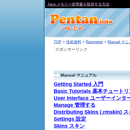
Java メモリー使用量を取得する方法
TOP
>
技術資料
>
Rainmeter
>
Manual マ
スポンサーリンク
Manual マニュアル
Getting Started 入門
Basic Tutorials 基本チュート
User Interface ユーザーイ
Manage 管理する
Distributing Skins (.rms
Settings 設定
Skins スキン