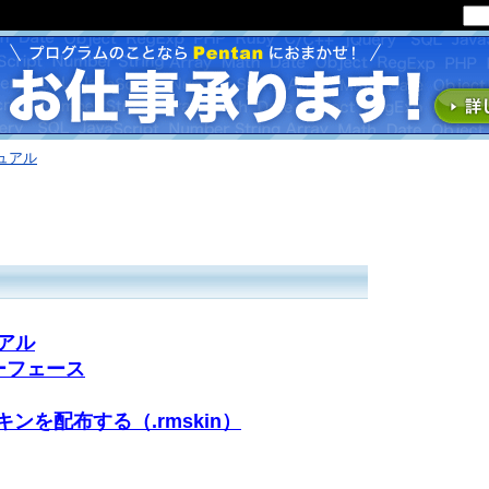
ニュアル
リアル
ンターフェース
kin) スキンを配布する（.rmskin）