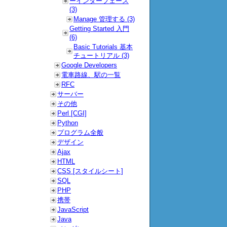
ーインターフェース
(3)
Manage 管理する (3)
Getting Started 入門
(6)
Basic Tutorials 基本
チュートリアル (3)
Google Developers
電車路線、駅の一覧
RFC
サーバー
その他
Perl [CGI]
Python
プログラム全般
デザイン
Ajax
HTML
CSS [スタイルシート]
SQL
PHP
携帯
JavaScript
Java