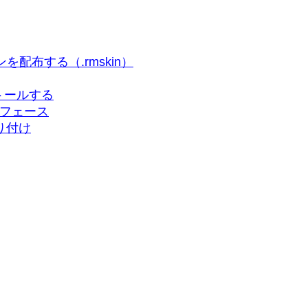
n) スキンを配布する（.rmskin）
ンストールする
ターフェース
の取り付け