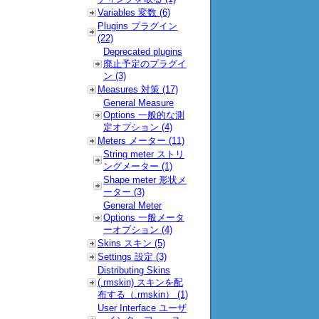
Variables 変数 (6)
Plugins プラグイン
(22)
Deprecated plugins
廃止予定のプラグイ
ン (3)
Measures 対策 (17)
General Measure
Options 一般的な測
定オプション (4)
Meters メーター (11)
String meter ストリ
ングメーター (1)
Shape meter 形状メ
ーター (3)
General Meter
Options 一般メータ
ーオプション (4)
Skins スキン (5)
Settings 設定 (3)
Distributing Skins
(.rmskin) スキンを配
布する（.rmskin） (1)
User Interface ユーザ