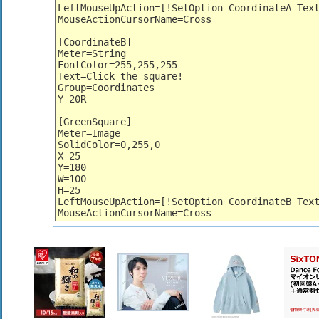
LeftMouseUpAction
=[!SetOption CoordinateA Tex
MouseActionCursorName
=Cross
[CoordinateB]
Meter
=String
FontColor
=
255
,
255
,
255
Text
=Click the square!
Group
=Coordinates
Y
=
20
R
[GreenSquare]
Meter
=Image
SolidColor
=
0
,
255
,
0
X
=
25
Y
=
180
W
=
100
H
=
25
LeftMouseUpAction
=[!SetOption CoordinateB Tex
MouseActionCursorName
=Cross