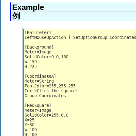
Example
例
[Rainmeter]
LeftMouseUpAction
=[!SetOptionGroup Coordinate
[Background]
Meter
=Image
SolidColor
=
0
,
0
,
150
W
=
150
H
=
225
[CoordinateA]
Meter
=String
FontColor
=
255
,
255
,
255
Text
=Click the square!
Group
=Coordinates
[RedSquare]
Meter
=Image
SolidColor
=
255
,
0
,
0
X
=
25
Y
=
30
W
=
100
H
=
100