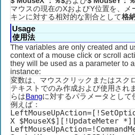
$
MouseX
：％$
および
$ MouseY：％
マウスの現在のXおよびY位置を、メ
キンに対する相対的な割合として
格
Usage
使用法
The variables are only created and u
context of a mouse click or scroll acti
they will be used as a parameter to 
instance:
変数は、マウスクリックまたはスク
テキストでのみ作成および使用され
らは
Bang
に対するパラメータとして
例えば：
LeftMouseUpAction=[!SetOpti
X $MouseX$][!UpdateMeter *]
LeftMouseUpAction=!CommandM