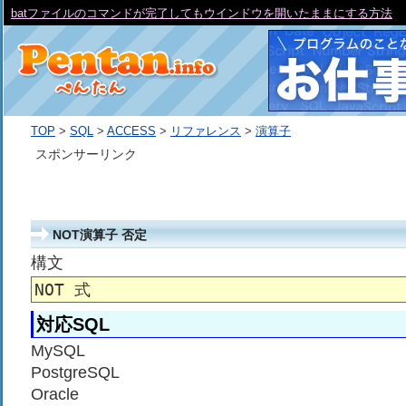
batファイルのコマンドが完了してもウインドウを開いたままにする方法
TOP
>
SQL
>
ACCESS
>
リファレンス
>
演算子
スポンサーリンク
NOT演算子 否定
構文
NOT 式
対応SQL
MySQL
PostgreSQL
Oracle