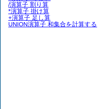
/演算子 割り算
*演算子 掛け算
+演算子 足し算
UNION演算子 和集合を計算する