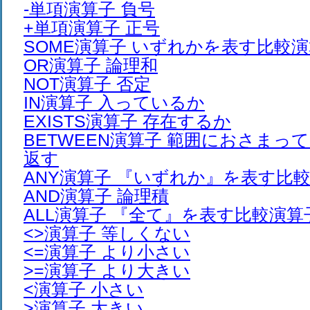
-単項演算子 負号
+単項演算子 正号
SOME演算子 いずれかを表す比較
OR演算子 論理和
NOT演算子 否定
IN演算子 入っているか
EXISTS演算子 存在するか
BETWEEN演算子 範囲におさまっ
返す
ANY演算子 『いずれか』を表す比
AND演算子 論理積
ALL演算子 『全て』を表す比較演
<>演算子 等しくない
<=演算子 より小さい
>=演算子 より大きい
<演算子 小さい
>演算子 大きい