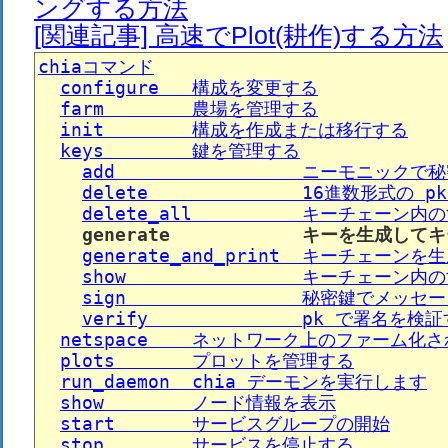
ングする方法
[関連記事] 高速でPlot(耕作)する方法
chiaコマンド
configure   構成を変更する
farm        農場を管理する
init        構成を作成または移行する
keys        鍵を管理する
add                 ニーモニック
delete              16進数形
delete_all          キーチェー
generate            キーを生成
generate_and_print  キーチェー
show                キーチェー
sign                秘密鍵でメッ
verify              pk で署名を検
netspace    ネットワーク上のファーム
plots       プロットを管理する
run_daemon  chia デーモンを実行します
show        ノード情報を表示
start       サービスグループの開始
stop        サービスを停止する