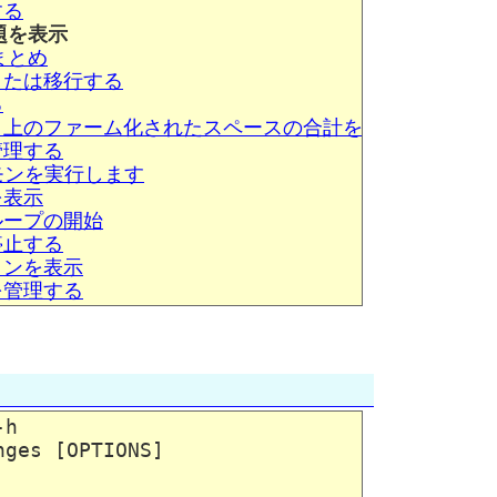
する
課題を表示
報まとめ
成または移行する
る
トワーク上のファーム化されたスペースの合計を見積もる
を管理する
デーモンを実行します
を表示
グループの開始
を停止する
ジョンを表示
トを管理する
h

ges [OPTIONS]
