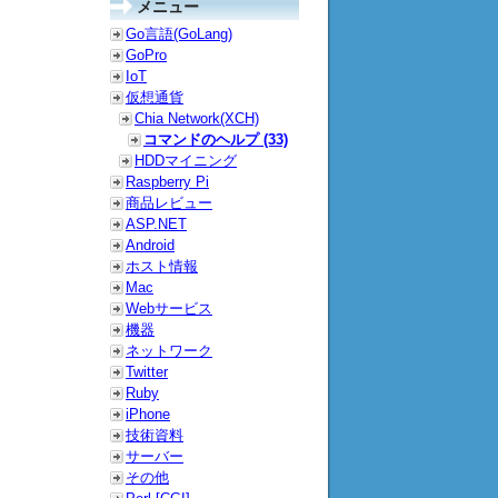
メニュー
Go言語(GoLang)
GoPro
IoT
仮想通貨
Chia Network(XCH)
コマンドのヘルプ (33)
HDDマイニング
Raspberry Pi
商品レビュー
ASP.NET
Android
ホスト情報
Mac
Webサービス
機器
ネットワーク
Twitter
Ruby
iPhone
技術資料
サーバー
その他