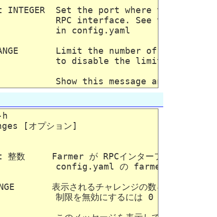
t INTEGER  Set the port where the Farmer i
           RPC interface. See the rpc_port
          in config.yaml

ANGE       Limit the number of challenges 
           to disable the limit  [default:
h

nges [オプション]

c-port 整数     Farmer が RPCインターフェー
             config.yaml の farmer の下
 RANGE       表示されるチャレンジの数を制限します。
               制限を無効にするには 0 を使用します 