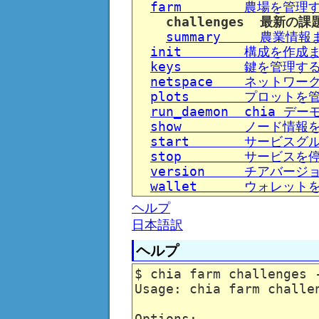
farm        農場を管理
challenges  最新の
summary     農業情
init        構成を作
keys        鍵を管理す
netspace    ネッ
plots       プロット
run_daemon  chia 
show        ノード情報
start       サービス
stop        サービス
version     チアバー
wallet      ウォレッ
ヘルプ
日本語訳
ヘルプ
$ chia farm challenges -
Usage: chia farm challen
Options:
