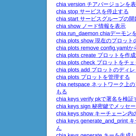
chia version チアバージョンを
chia stop サービスを停止する
chia start サービスグループの
chia show ノード情報を表示
chia run_daemon chiaデー
chia plots show 現在の
chia plots remove con
chia plots create プロットを
chia plots check プロット
chia plots add プロット
chia plots プロットを管理する
chia netspace ネットワ
もる
chia keys verify pkで署名を検
chia keys sign 秘密鍵でメ
chia keys show キーチ
chia keys generate_an
ん
chia keys generate キ