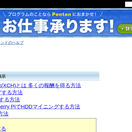
マンドのヘルプ
を表示
ork(XCH)とは 多くの報酬を得る方法
ングする方法
グする方法
aspberry PiでHDDマイニングする方法
る方法
する