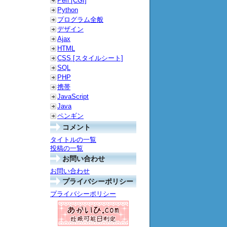
Perl [CGI]
s hosting the

Python
 under farmer

プログラム全般
デザイン
Ajax
HTML
shown. Use 0

CSS [スタイルシート]
 20]

SQL
PHP
携帯
JavaScript
Java
ペンギン
コメント
タイトルの一覧
投稿の一覧
お問い合わせ
スをホストしているポートを設定します。

お問い合わせ
にある rpc_port を参照してください。

プライバシーポリシー


プライバシーポリシー
[デフォルト: 20]
