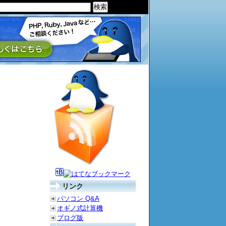
リンク
パソコン Q&A
オギノ式計算機
ブログ版