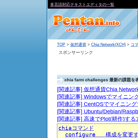
多言語対応テキストエディタの一覧
TOP
>
仮想通貨
>
Chia Network(XCH)
>
コ
スポンサーリンク
chia farm challenges 最新の課題
[関連記事] 仮想通貨Chia Netw
[関連記事] Windowsでマイニ
[関連記事] CentOSでマイニン
[関連記事] Ubuntu/Debian/R
[関連記事] 高速でPlot(耕作)す
chiaコマンド
configure   構成を変更