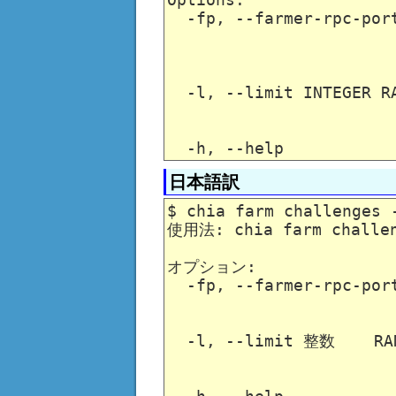
  -fp, --farmer-rpc-por
                       
                        
  -l, --limit INTEGER R
                       
日本語訳
$ chia farm challenges -
使用法: chia farm challe
オプション:

  -fp, --farmer-rp
                     
  -l, --limit 整数   
                   