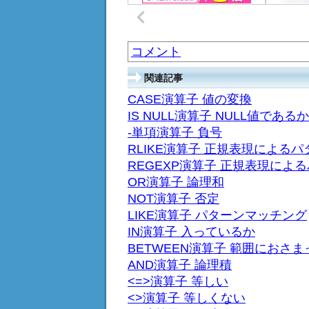
コメント
関連記事
CASE演算子 値の変換
IS NULL演算子 NULL値であるか
-単項演算子 負号
RLIKE演算子 正規表現による
REGEXP演算子 正規表現によ
OR演算子 論理和
NOT演算子 否定
LIKE演算子 パターンマッチング
IN演算子 入っているか
BETWEEN演算子 範囲におさ
AND演算子 論理積
<=>演算子 等しい
<>演算子 等しくない