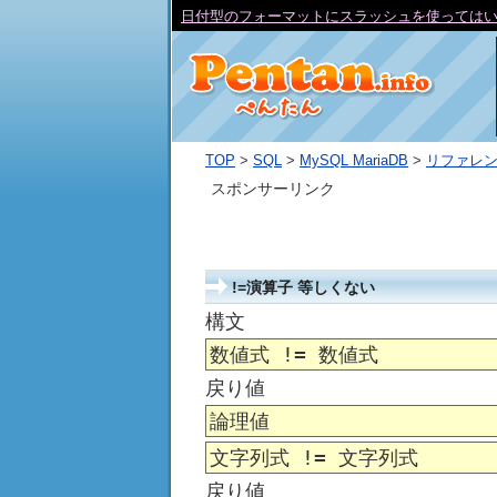
日付型のフォーマットにスラッシュを使ってはい
TOP
>
SQL
>
MySQL MariaDB
>
リファレ
スポンサーリンク
!=演算子 等しくない
構文
数値式 != 数値式
戻り値
論理値
文字列式 != 文字列式
戻り値