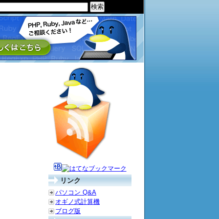
リンク
パソコン Q&A
オギノ式計算機
ブログ版