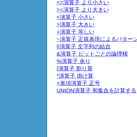
<=演算子 より小さい
>=演算子 より大きい
<演算子 小さい
>演算子 大きい
=演算子 等しい
~演算子 正規表現によるパター
||演算子 文字列の結合
&演算子 ビットごとの論理積
%演算子 余り
/演算子 割り算
*演算子 掛け算
+単項演算子 正号
UNION演算子 和集合を計算する