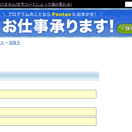
けません(文字コードによって値が変わる)
ンス
>
演算子