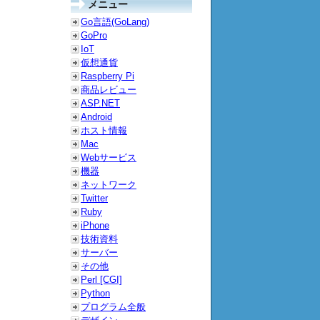
メニュー
Go言語(GoLang)
GoPro
IoT
仮想通貨
Raspberry Pi
商品レビュー
ASP.NET
Android
ホスト情報
Mac
Webサービス
機器
ネットワーク
Twitter
Ruby
iPhone
技術資料
サーバー
その他
Perl [CGI]
Python
プログラム全般