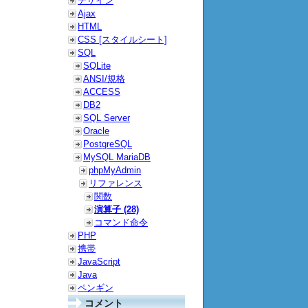
デザイン
Ajax
HTML
CSS [スタイルシート]
SQL
SQLite
ANSI/規格
ACCESS
DB2
SQL Server
Oracle
PostgreSQL
MySQL MariaDB
phpMyAdmin
リファレンス
関数
演算子 (28)
コマンド命令
PHP
携帯
JavaScript
Java
ペンギン
コメント