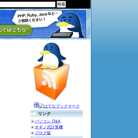
リンク
パソコン Q&A
オギノ式計算機
ブログ版