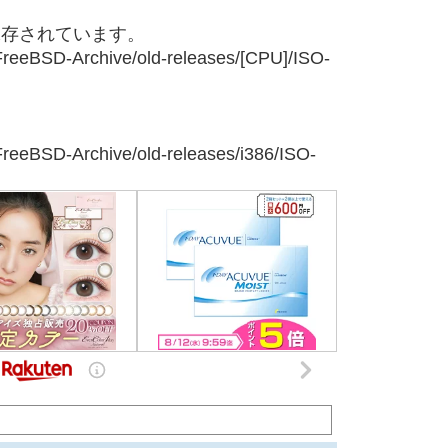
eに保存されています。
b/FreeBSD-Archive/old-releases/[CPU]/ISO-
b/FreeBSD-Archive/old-releases/i386/ISO-