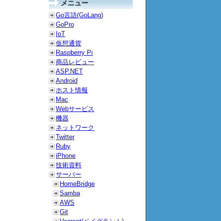
メニュー
Go言語(GoLang)
GoPro
IoT
仮想通貨
Raspberry Pi
商品レビュー
ASP.NET
Android
ホスト情報
Mac
Webサービス
機器
ネットワーク
Twitter
Ruby
iPhone
技術資料
サーバー
HomeBridge
Samba
AWS
Git