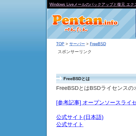
Windows Liveメールのバックアップと復元 
TOP
>
サーバー
>
FreeBSD
スポンサーリンク
FreeBSDとは
FreeBSDとはBSDライセンス
[参考記事] オープンソースラ
公式サイト(日本語)
公式サイト