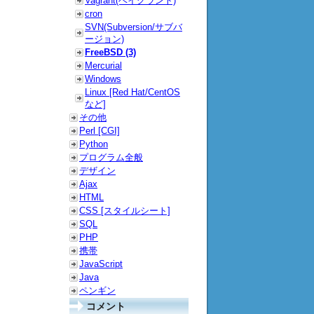
Vagrant(ベイグラント)
cron
SVN(Subversion/サブバ
ージョン)
FreeBSD (3)
Mercurial
Windows
Linux [Red Hat/CentOS
など]
その他
Perl [CGI]
Python
プログラム全般
デザイン
Ajax
HTML
CSS [スタイルシート]
SQL
PHP
携帯
JavaScript
Java
ペンギン
コメント