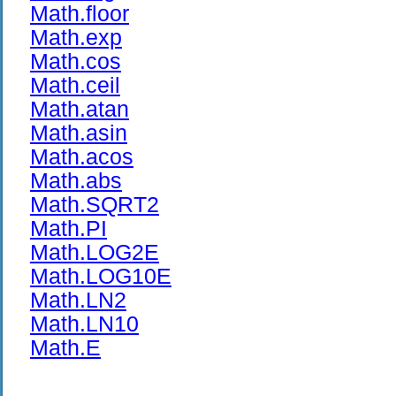
Math.floor
Math.exp
Math.cos
Math.ceil
Math.atan
Math.asin
Math.acos
Math.abs
Math.SQRT2
Math.PI
Math.LOG2E
Math.LOG10E
Math.LN2
Math.LN10
Math.E