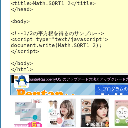
<title>Math.SQRT1_2</title>

</head>

<body>

<!--1/2の平方根を得るのサンプル-->

<script type="text/javascript">

document.write(Math.SQRT1_2);

</script>

</body>
