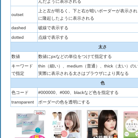
んだように表示される
上と左が明るく、下と右が暗いボーダーが表示され
outset
に隆起したように表示される
dashed
破線で表示する
dotted
点線で表示する
太さ
数値
数値にpxなどの単位をつけて指定する
キーワード
thin（細い）、medium（普通）、thick（太い）
で指定
実際に表示される太さはブラウザにより異なる
色
色コード
#000000、#000、blackなど色を指定する
transparent
ボーダーの色を透明にする