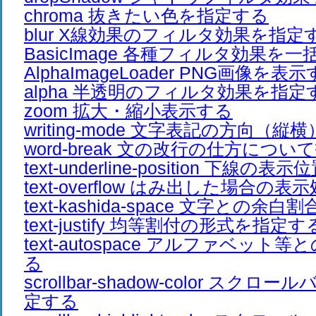
chroma 抜きたい色を指定する
blur X線効果のフィルタ効果を指定
BasicImage 各種フィルタ効果を
AlphaImageLoader PNG画像を表
alpha 半透明のフィルタ効果を指定
zoom 拡大・縮小表示する
writing-mode 文字表記の方向（
word-break 文の改行の仕方につ
text-underline-position 下線
text-overflow はみ出した場合の
text-kashida-space 文字との余
text-justify 均等割付の形式を指定す
text-autospace アルファベッ
る
scrollbar-shadow-color スク
定する