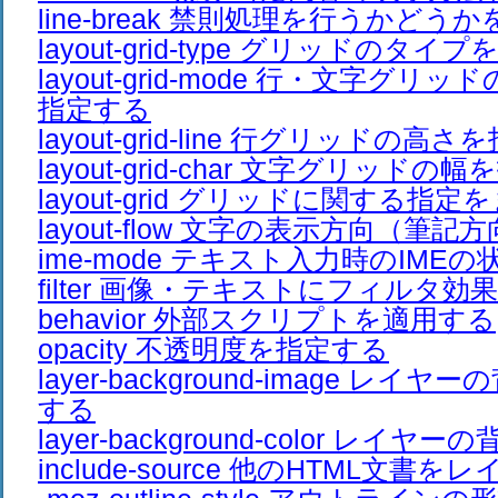
line-break 禁則処理を行うかどう
layout-grid-type グリッドのタイ
layout-grid-mode 行・文字グ
指定する
layout-grid-line 行グリッドの高
layout-grid-char 文字グリッドの
layout-grid グリッドに関する指
layout-flow 文字の表示方向（筆
ime-mode テキスト入力時のIME
filter 画像・テキストにフィルタ効
behavior 外部スクリプトを適用する
opacity 不透明度を指定する
layer-background-image レ
する
layer-background-color レ
include-source 他のHTML文書