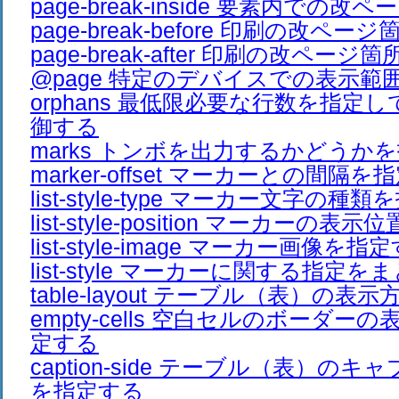
page-break-inside 要素内での
page-break-before 印刷の改ペ
page-break-after 印刷の改ペー
@page 特定のデバイスでの表示範
orphans 最低限必要な行数を指定
御する
marks トンボを出力するかどうか
marker-offset マーカーとの間隔
list-style-type マーカー文字の種
list-style-position マーカーの
list-style-image マーカー画像を指
list-style マーカーに関する指定
table-layout テーブル（表）の
empty-cells 空白セルのボーダ
定する
caption-side テーブル（表）の
を指定する