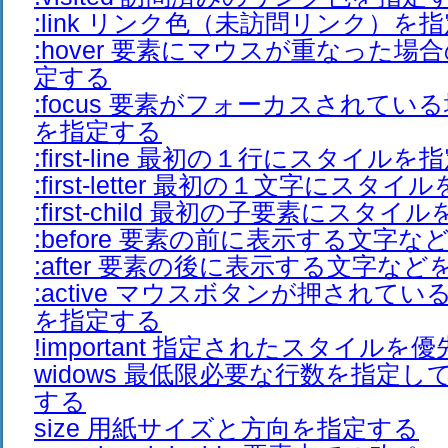
:link リンク色（未訪問リンク）を
:hover 要素にマウスが重なった
定する
:focus 要素がフォーカスされて
を指定する
:first-line 最初の１行にスタイル
:first-letter 最初の１文字にスタ
:first-child 最初の子要素にスタ
:before 要素の前に表示する文字
:after 要素の後に表示する文字な
:active マウスボタンが押されて
を指定する
!important 指定されたスタイルを
widows 最低限必要な行数を指定
する
size 用紙サイズと方向を指定する